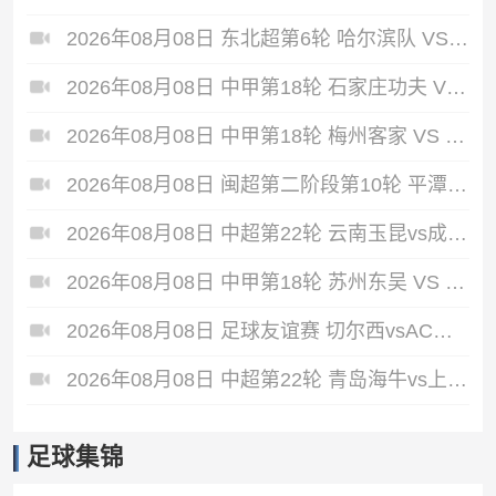
2026年08月08日 东北超第6轮 哈尔滨队 VS 通辽队 全场录像
2026年08月08日 中甲第18轮 石家庄功夫 VS 陕西联合 全场录像
2026年08月08日 中甲第18轮 梅州客家 VS 佛山南狮 全场录像
2026年08月08日 闽超第二阶段第10轮 平潭队 VS 漳州队 全场录像
2026年08月08日 中超第22轮 云南玉昆vs成都蓉城 全场录像
2026年08月08日 中甲第18轮 苏州东吴 VS 长春亚泰 全场录像
2026年08月08日 足球友谊赛 切尔西vsAC米兰 全场录像
2026年08月08日 中超第22轮 青岛海牛vs上海申花 全场录像
足球集锦