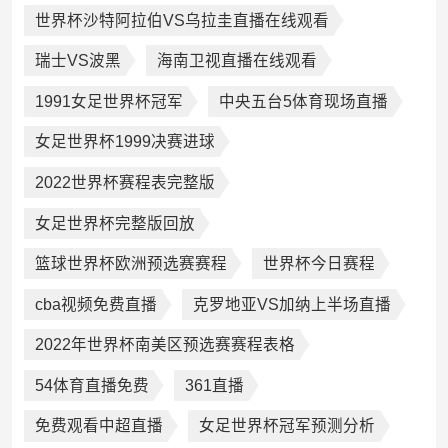
世界杯沙特阿拉伯VS乌拉圭直播在线观看
瑞士VS波黑
海南卫视直播在线观看
1991女足世界杯冠军
中央五台5体育现场直播
女足世界杯1999决赛进球
2022世界杯赛程表完整版
女足世界杯完整版回放
篮球世界杯欧洲预选赛赛程
世界杯今日赛程
cba视频免费直播
克罗地亚VS加纳上半场直播
2022年世界杯南美区预选赛赛程表格
54体育直播免费
361直播
免费观看中超直播
女足世界杯冠军预测分析