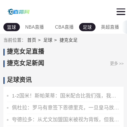
NBA直播
CBA直播
英超直播
篮球
足球
当前位置：
首页
足球
捷克女足
捷克女足直播
捷克女足新闻
更多 >>
足球资讯
1-2国米！斯帕莱蒂：国米配合比我们强，我们球员很棒 整体是关键
佩杜拉：罗马有意签下恩德里克，一旦皇马放行将直接加入争夺战
夸德拉多：从尤文加盟国米被视为背叛，但我失业必须寻找其他选择