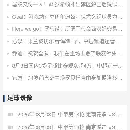
曼联又伤一人！40岁希顿冲出禁区解围后疑似拉伤，被换下
Goal：阿森纳有意伊尔迪兹，但尤文视球员为非卖品，除非天价购买
Here we go！罗马诺：所罗门转会西汉姆交易达成，总价达700万镑
意媒：米兰被切尔西“军训”了，高层难道还看不出阵容短板？
乔迪：祝贺全队，我们在主场击败了联赛领头羊，顺利拿下宝贵三分
8月8日国内3场足球比赛观众超4万，中超辽宁德比62075人排今年第6
官方：34岁前巴萨中场罗贝托自由身加盟洛杉矶银河，签约2年
足球录像
2026年08月08日 中甲第18轮 定南赣联 VS 大连鲲城 全场录像
2026年08月08日 中甲第18轮 南京城市 VS 南通支云 全场录像