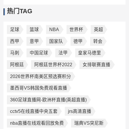
热门TAG
足球
篮球
NBA
世界杯
英超
西甲
意甲
国家队
德甲
转会
马刺
中国足球
法甲
皇家马德里
阿根廷
阿根廷世界杯2022
女排联赛直播
2026世界杯南美区预选赛积分
墨西哥VS韩国免费观看直播
360足球直播网-欧洲杯直播(英超直播)
cctv5在线直播中央五套
jrs高清直播
nba直播在线观看回放免费
瑞典VS突尼斯