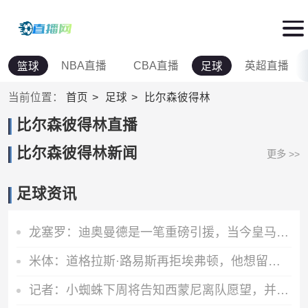
NBA直播
CBA直播
英超直播
篮球
足球
当前位置：
首页
足球
比尔森彼得林
比尔森彼得林直播
比尔森彼得林新闻
更多 >>
足球资讯
龙塞罗：迪奥曼德是一笔重磅引援，当今皇马坐拥世界独一档攻击线
米体：道格拉斯·路易斯再拒埃弗顿，他想留队 但俱乐部尚未敲定
记者：小蜘蛛下周将告知西蒙尼离队愿望，并希望得到理解和帮助