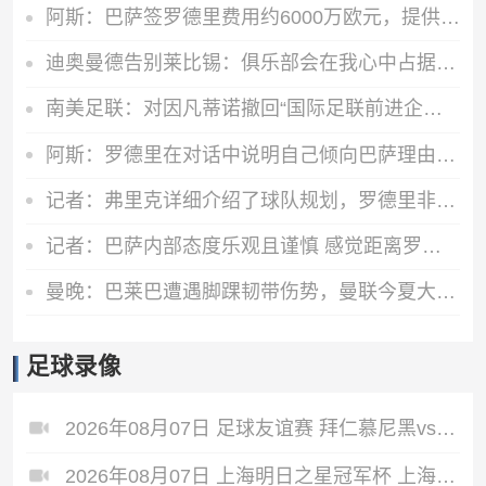
阿斯：巴萨签罗德里费用约6000万欧元，提供4年税前3000万欧合同
迪奥曼德告别莱比锡：俱乐部会在我心中占据特殊位置，感谢所有
南美足联：对因凡蒂诺撤回“国际足联前进企业计划”提案表示欢迎
阿斯：罗德里在对话中说明自己倾向巴萨理由，皇马对此理解＆祝好
记者：弗里克详细介绍了球队规划，罗德里非常认可并选择加盟巴萨
记者：巴萨内部态度乐观且谨慎 感觉距离罗德里转会完成更近了
曼晚：巴莱巴遭遇脚踝韧带伤势，曼联今夏大概率不会继续追求他
足球录像
2026年08月07日 足球友谊赛 拜仁慕尼黑vs阿斯顿维拉 全场录像
2026年08月07日 上海明日之星冠军杯 上海U17 VS 阿森纳U17 全场录像