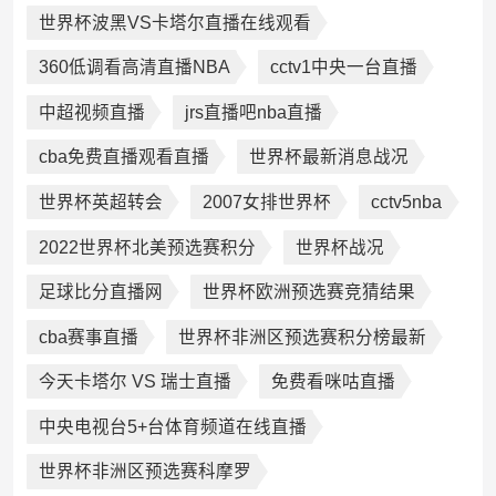
世界杯波黑VS卡塔尔直播在线观看
360低调看高清直播NBA
cctv1中央一台直播
中超视频直播
jrs直播吧nba直播
cba免费直播观看直播
世界杯最新消息战况
世界杯英超转会
2007女排世界杯
cctv5nba
2022世界杯北美预选赛积分
世界杯战况
足球比分直播网
世界杯欧洲预选赛竞猜结果
cba赛事直播
世界杯非洲区预选赛积分榜最新
今天卡塔尔 VS 瑞士直播
免费看咪咕直播
中央电视台5+台体育频道在线直播
世界杯非洲区预选赛科摩罗