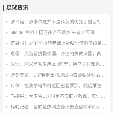
足球资讯
罗马诺：伊卡尔迪并不是科莫的优先引援目标，球员仍在等待报价
allside-兰州丨悟已往之不谏,知来者之可追
这身材！34岁萨拉赫赤裸上身晒恐怖肌肉线条，其下家仍是未知数
詹俊：克洛普执教德国、齐达内执教法国，两年后的欧洲杯好看了！
米体：国米首秀沿用352阵型，迪乌夫在邓弗里斯的位置上表现出色
营销专家：C罗若退出将剧烈冲击葡萄牙队品牌形象 他价值远超全队
每体：拉波尔塔即将返回巴塞罗那，随后推进阿德耶米、小蜘蛛转会
马德兴：大卫带U16国足不像职业教练，集训像队员们难得的假期
标晚记者：曼联签热刺边锋汤普森首付400万镑，外加400万镑浮动