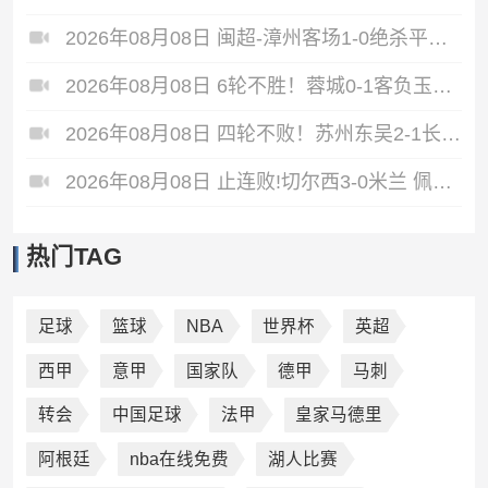
2026年08月08日 闽超-漳州客场1-0绝杀平潭终结6连败 黄鸿替补登场97分钟破门
2026年08月08日 6轮不胜！蓉城0-1客负玉昆 奥斯卡制胜玉昆暂第三 蓉城全场1射正
2026年08月08日 四轮不败！苏州东吴2-1长春亚泰 埃斯特雷拉补时绝杀谭龙连场破门
2026年08月08日 止连败!切尔西3-0米兰 佩德罗双响凯塞多世界波 米兰0射正3场不胜
热门TAG
足球
篮球
NBA
世界杯
英超
西甲
意甲
国家队
德甲
马刺
转会
中国足球
法甲
皇家马德里
阿根廷
nba在线免费
湖人比赛