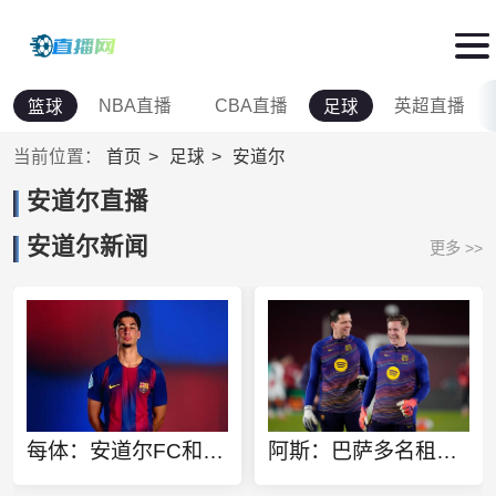
NBA直播
CBA直播
英超直播
篮球
足球
当前位置：
首页
足球
安道尔
安道尔直播
安道尔新闻
更多 >>
每体：安道尔FC和沙巴度尔有意租借巴萨小将吉列·费尔南德斯
阿斯：巴萨多名租借在外门将陆续归队，特尔施特根的情况最难解决