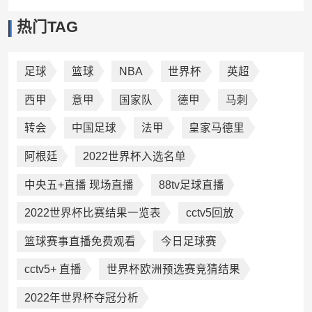
热门TAG
足球
篮球
NBA
世界杯
英超
西甲
意甲
国家队
德甲
马刺
转会
中国足球
法甲
皇家马德里
阿根廷
2022世界杯入选名单
中央五+直播 现场直播
88tv足球直播
2022世界杯比赛结果一览表
cctv5回放
篮球赛事直播免费观看
今日足球赛
cctv5+ 直播
世界杯欧洲预选赛竞猜结果
2022年世界杯夺冠分析