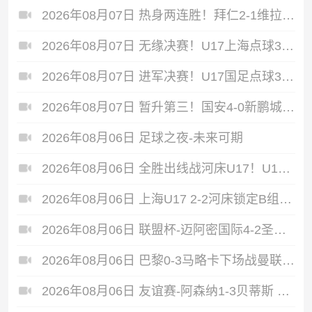
2026年08月07日 热身两连胜！拜仁2-1维拉 金玟哉戈麦斯破门迪亚斯替补建功
2026年08月07日 无缘决赛！U17上海点球3-4枪手U17 李秋甫、李文博失点王启戎扑点
2026年08月07日 进军决赛！U17国足点球3-1河床U17将战阿森纳 江宇涵替补两扑点
2026年08月07日 暂升第三！国安4-0新鹏城7轮不败 张玉宁传射达万双响法比奥破门
2026年08月06日 足球之夜-未来可期
2026年08月06日 全胜出线战河床U17！U17国足2-1十人药厂U17 赵松源登场1分钟传射
2026年08月06日 上海U17 2-2河床锁定B组第1 吕孟洋点射阿布力米破门 将战A组第2
2026年08月06日 联盟杯-迈阿密国际4-2圣路易斯 梅西2射1传 阿伦助攻戴帽
2026年08月06日 巴黎0-3马略卡下场战曼联 巴黎全场控球近6成+8射3正未果
2026年08月06日 友谊赛-阿森纳1-3贝蒂斯 因卡皮耶破门难救主 福纳尔斯1射2传