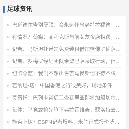
足球资讯
巴延德尔告别曼联：会永远怀念老特拉福德，我的心与你们同在
有情况？葡媒：菲利克斯与前女友夜店相遇，交谈后社媒再次互关
记者：马斯坦托诺是免费纯租借加盟佛罗伦萨，后者承担全额薪水
记者：罗梅罗经纪团队希望巴萨采取行动，但后者首选引进罗德里
纽卡总监：我们不想出售吉马良斯但不得不权衡，他明确说出了意愿
若纳坦·塔：中国香港之行很美好，场地条件一般 但我们踢得不错
莫雷托：巴列卡诺后卫查瓦里亚即将加盟切尔西，很快就会官方宣布
每体：马竞或抢先签下弗拉霍维奇，瑟洛特去留成关键变量
能否上树？ESPN记者爆料：米兰正式报价博卡青年中场帕雷德斯