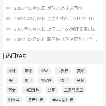
2026年08月06日 足球之夜-未来可期
2026年08月06日 全胜出线战河床U17！U17国足2-1十人药厂U17 赵松源登场1分钟传射
2026年08月06日 上海U17 2-2河床锁定B组第1 吕孟洋点射阿布力米破门 将战A组第2
2026年08月06日 联盟杯-迈阿密国际4-2圣路易斯 梅西2射1传 阿伦助攻戴帽
热门TAG
足球
篮球
NBA
世界杯
英超
西甲
意甲
国家队
德甲
马刺
转会
中国足球
法甲
皇家马德里
阿根廷
拳击比赛
nba火箭比赛