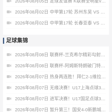
2026年08月05日 足球友谊赛 K联赛全明星vs曼城 全场录像
2026年08月02日 中甲第17轮 苏州东吴 VS 梅州客家 全场录像
2026年08月02日 中甲第17轮 长春亚泰 VS 石家庄功夫 全场录像
足球集锦
2026年08月08日 联赛杯-兰克希尔精彩勾射破门 米德尔斯堡1-0雷克瑟姆
2026年08月08日 联赛杯-阿姆斯特朗破门特林达德建功 狼队3-0维尔港
2026年08月07日 热身两连胜！拜仁2-1维拉 金玟哉戈麦斯破门迪亚斯替补建功
2026年08月07日 无缘决赛！U17上海点球3-4枪手U17 李秋甫、李文博失点王启戎扑点
2026年08月07日 进军决赛！U17国足点球3-1河床U17将战阿森纳 江宇涵替补两扑点
2026年08月07日 暂升第三！国安4-0新鹏城7轮不败 张玉宁传射达万双响法比奥破门