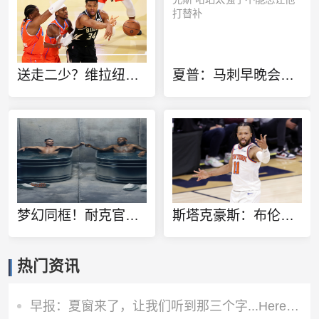
送走二少？维拉纽瓦：雷霆该用切特+多特+杰伦威去换字母哥
夏普：马刺早晚会送走福克斯 哈珀太强了不能总让他打替补
梦幻同框！耐克官方晒詹姆斯C罗同泡冰水浴广告：定义伟大
斯塔克豪斯：布伦森13岁就很特别 那时他就会侧步创造空间
热门资讯
早报：夏窗来了，让我们听到那三个字...Here we go！