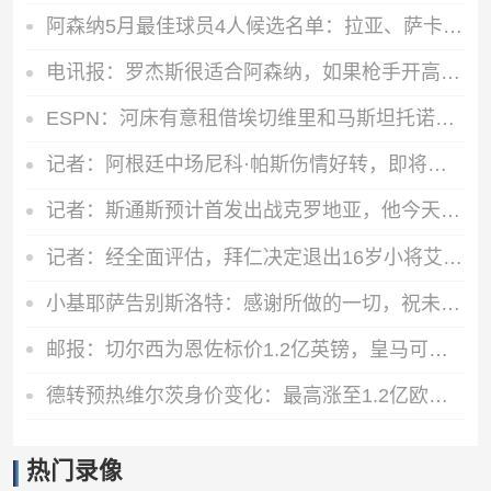
阿森纳5月最佳球员4人候选名单：拉亚、萨卡、哈弗茨、约克雷斯
电讯报：罗杰斯很适合阿森纳，如果枪手开高价维拉留人态度或改变
ESPN：河床有意租借埃切维里和马斯坦托诺，和曼城及皇马初步接触
记者：阿根廷中场尼科·帕斯伤情好转，即将恢复正常训练
记者：斯通斯预计首发出战克罗地亚，他今天参加了球队训练
记者：经全面评估，拜仁决定退出16岁小将艾希霍恩争夺战
小基耶萨告别斯洛特：感谢所做的一切，祝未来一切顺利
邮报：切尔西为恩佐标价1.2亿英镑，皇马可能加入赫伊森来交换
德转预热维尔茨身价变化：最高涨至1.2亿欧，也可能降至8000万欧
热门录像