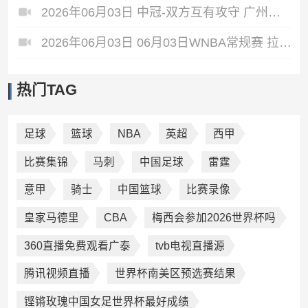
2026年06月03日 中冠-双方互有攻守 广州联增城澳体0-0泰州早茶黑马
2026年06月03日 06月03日WNBA常规赛 拉斯维加斯王牌79-69洛杉矶火花 全场集锦
热门TAG
足球
篮球
NBA
英超
西甲
比赛集锦
马刺
中国足球
雷霆
意甲
骑士
中国篮球
比赛录像
皇家马德里
CBA
梅西会参加2026世界杯吗
360直播免费观看广泰
tvb电视直播源
腾讯视频直播
世界杯南美区预选赛结果
铿锵玫瑰中国女足世界杯最好成绩