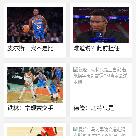
皮尔斯：我不是比较天赋 但华莱士该像哈登一样离开雷霆
难道说？此前担任欧冠特邀嘉宾 转播方将字母哥标为凯尔特人球员
铁林：常规赛交手战绩并不重要 不然就该是马刺横扫雷霆了
德隆：切特只是三当家 若能换字母哥雷霆GM肯定会送走他