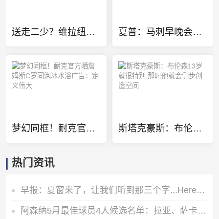
送走二少？维拉纽瓦：雷霆该用切特+多特+杰伦威去换字母哥
夏普：马刺早晚会送走福克斯 哈珀太强了不能总让他打替补
梦幻同框！耐克官方晒詹姆斯C罗同泡冰水浴广告：定义伟大
斯塔克豪斯：布伦森13岁就很特别 那时他就会侧步创造空间
热门资讯
早报：夏窗来了，让我们听到那三个字...Here we go！
阿森纳5月最佳球员4人候选名单：拉亚、萨卡、哈弗茨、约克雷斯