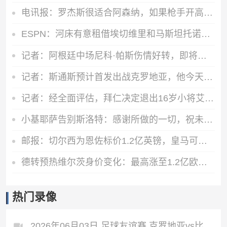
电讯报：罗杰斯很适合阿森纳，如果枪手开高价维拉留人态度或改变
ESPN：河床有意租借埃切维里和马斯坦托诺，和曼城及皇马初步接触
记者：阿根廷中场尼科·帕斯伤情好转，即将恢复正常训练
记者：斯通斯预计首发出战克罗地亚，他今天参加了球队训练
记者：经全面评估，拜仁决定退出16岁小将艾希霍恩争夺战
小基耶萨告别斯洛特：感谢所做的一切，祝未来一切顺利
邮报：切尔西为恩佐标价1.2亿英镑，皇马可能加入赫伊森来交换
德转预热维尔茨身价变化：最高涨至1.2亿欧，也可能降至8000万欧
热门录像
2026年06月03日 足球友谊赛 克罗地亚vs比利时 全场录像