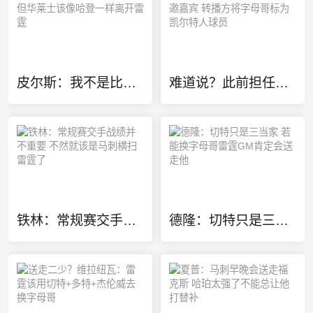
皮尔斯：我不是比较天赋 但华莱士该像哈登一样离开雷霆
难道说？此前担任欧冠特邀嘉宾 转播方将字母哥标为凯尔特人球员
铁林：常规赛交手战绩并不重要 不然就该是马刺横扫雷霆了
德隆：切特只是三当家 若能换字母哥雷霆GM肯定会送走他