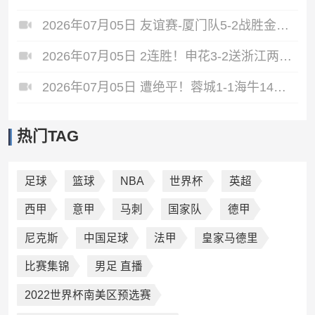
2026年07月05日 友谊赛-厦门队5-2战胜金门队 厦门队五人破门林世捷造王梓岩乌龙
2026年07月05日 2连胜！申花3-2送浙江两连败 37岁吴曦双响拉唐点射 王钰栋破门
2026年07月05日 遭绝平！蓉城1-1海牛14分领跑 杨明洋建功杨聪救主 海牛仍倒数第3
热门TAG
足球
篮球
NBA
世界杯
英超
西甲
意甲
马刺
国家队
德甲
尼克斯
中国足球
法甲
皇家马德里
比赛集锦
男足 直播
2022世界杯南美区预选赛