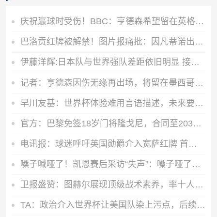
庆祝赢球时受伤！BBC：亨德森希望留在英格兰阵中，和队友在一起
巴洛贡红牌被解禁！图片报痛批：因凡蒂诺出卖足球！玩弄权力
伊藤洋辉:日本队与世界强队差距依旧明显 接下来要认真复盘并休整
记者：亨德森因伤无缘再出场，将留在墨西哥城接受治疗
早川友基：世界杯体验难用言语描述，未来要努力缩小和强队的差距
官方：巴黎免签18岁门将隆戈尼，合同至2031年+新赛季穿16号
电讯报：球迷呼吁英国勋爵介入宽萨红牌 首相发言人支持公平竞争
嗓子喊哑了！凯恩赛后采访“失声”：嗓子哑了，现在说不出话来
卫报盛赞：图赫尔展现顶级战术素养，率十人英格兰力克墨西哥
TA：政治介入世界杯让美国队染上污点，后续哪怕赢球也会被人指摘