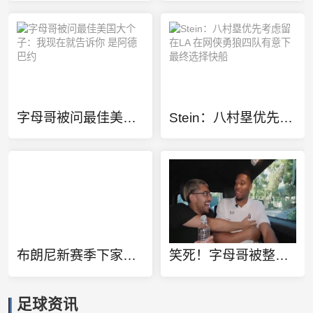
字母哥被问最佳美国大个子：我现在就告诉你 是阿德巴约
Stein：八村塁优先考虑留在LA 在网侠勇狼四队有意下最终选择快船
布朗尼新赛季下家预测概率：骑士46% 湖人42% 黄蜂10%
笑死！字母哥被整蛊看詹姆斯回骑士的假消息：差点给我吓出心脏病
足球资讯