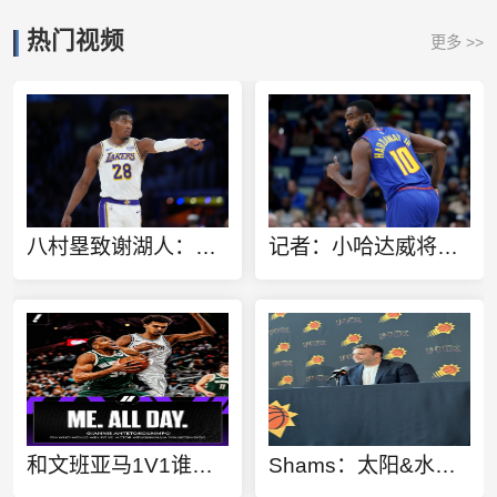
热门视频
更多 >>
八村塁致谢湖人：感谢这三年的支持 我将永远铭记一起创造的回忆
记者：小哈达威将在热火身穿10号 老哈达威已改变主意同意让号
和文班亚马1V1谁赢？字母哥：当然是我 毫无悬念
Shams：太阳&水星CEO巴特尔斯坦即将敲定一份新的续约合同