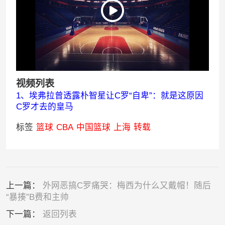
视频列表
1、埃弗拉曾透露朴智星让C罗“自卑”：就是这原因
C罗才去的皇马
标签
篮球
CBA
中国篮球
上海
转载
上一篇：
外网恶搞C罗痛哭：梅西为什么又戴帽！随后
“暴揍”B费和主帅
下一篇：
返回列表