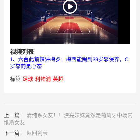
视频列表
1、六台此前辣评梅罗：梅西能踢到39岁靠保养，C
罗靠的是心态
标签
足球
利物浦
英超
上一篇：
清纯系女友！！漂亮妹妹竟然是葡萄牙中场内
维斯女友
下一篇：
返回列表