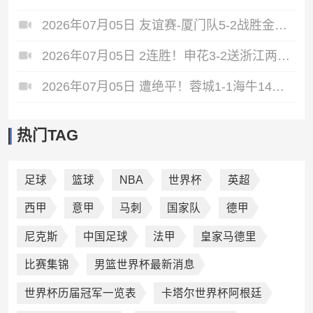
2026年07月05日 友谊赛-厦门队5-2战胜金门队 厦门队五人破门林世捷造王梓岩乌龙
2026年07月05日 2连胜！申花3-2送浙江两连败 37岁吴曦双响拉唐点射 王钰栋破门
2026年07月05日 遭绝平！蓉城1-1海牛14分领跑 杨明洋建功杨聪救主 海牛仍倒数第3
热门TAG
足球
篮球
NBA
世界杯
英超
西甲
意甲
马刺
国家队
德甲
尼克斯
中国足球
法甲
皇家马德里
比赛集锦
男篮世界杯最新消息
世界杯历届冠军一览表
卡塔尔世界杯阿根廷