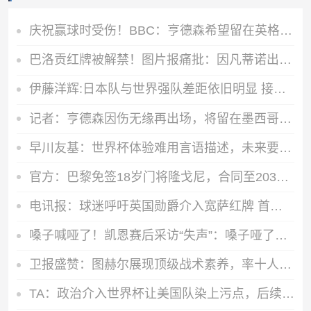
庆祝赢球时受伤！BBC：亨德森希望留在英格兰阵中，和队友在一起
巴洛贡红牌被解禁！图片报痛批：因凡蒂诺出卖足球！玩弄权力
伊藤洋辉:日本队与世界强队差距依旧明显 接下来要认真复盘并休整
记者：亨德森因伤无缘再出场，将留在墨西哥城接受治疗
早川友基：世界杯体验难用言语描述，未来要努力缩小和强队的差距
官方：巴黎免签18岁门将隆戈尼，合同至2031年+新赛季穿16号
电讯报：球迷呼吁英国勋爵介入宽萨红牌 首相发言人支持公平竞争
嗓子喊哑了！凯恩赛后采访“失声”：嗓子哑了，现在说不出话来
卫报盛赞：图赫尔展现顶级战术素养，率十人英格兰力克墨西哥
TA：政治介入世界杯让美国队染上污点，后续哪怕赢球也会被人指摘