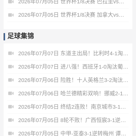
2026年07月05日 世界杯1/8决赛 巴拉圭vs法国 全场录像
2026年07月05日 世界杯1/8决赛 加拿大vs摩洛哥 全场录像
足球集锦
2026年07月07日 东道主出局！比利时4-1淘汰美国 CDK2射1传 巴洛贡补时被换下
2026年07月07日 进八强！西班牙1-0淘汰葡萄牙 梅里诺91分钟绝杀41岁C罗最后一舞
2026年07月06日 险胜！十人英格兰3-2淘汰墨西哥 贝林双响凯恩点射+送点宽萨直红
2026年07月06日 哈兰德精彩双响！挪威2-1淘汰五星巴西 内马尔点射吉马良斯失点
2026年07月05日 终结2连败！南京城市3-1佛山南狮 恩戈姆建功朱启文双响
2026年07月05日 8轮不败！广西恒宸3-1逆转大连鲲城 姆博双响拉普辛造两球+失点
2026年07月05日 中甲-亚泰3-1逆转梅州 谭龙破门范厚泰造余炜廉乌龙 梅州仍旧垫底