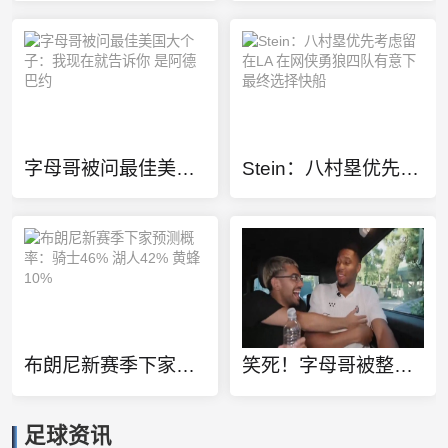
字母哥被问最佳美国大个子：我现在就告诉你 是阿德巴约
Stein：八村塁优先考虑留在LA 在网侠勇狼四队有意下最终选择快船
布朗尼新赛季下家预测概率：骑士46% 湖人42% 黄蜂10%
笑死！字母哥被整蛊看詹姆斯回骑士的假消息：差点给我吓出心脏病
足球资讯