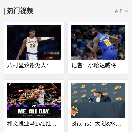
热门视频
更多 >>
八村塁致谢湖人：感谢这三年的支持 我将永远铭记一起创造的回忆
记者：小哈达威将在热火身穿10号 老哈达威已改变主意同意让号
和文班亚马1V1谁赢？字母哥：当然是我 毫无悬念
Shams：太阳&水星CEO巴特尔斯坦即将敲定一份新的续约合同