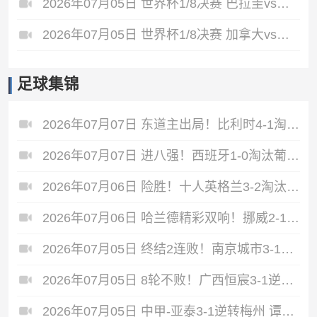
2026年07月05日 世界杯1/8决赛 巴拉圭vs法国 全场录像
2026年07月05日 世界杯1/8决赛 加拿大vs摩洛哥 全场录像
足球集锦
2026年07月07日 东道主出局！比利时4-1淘汰美国 CDK2射1传 巴洛贡补时被换下
2026年07月07日 进八强！西班牙1-0淘汰葡萄牙 梅里诺91分钟绝杀41岁C罗最后一舞
2026年07月06日 险胜！十人英格兰3-2淘汰墨西哥 贝林双响凯恩点射+送点宽萨直红
2026年07月06日 哈兰德精彩双响！挪威2-1淘汰五星巴西 内马尔点射吉马良斯失点
2026年07月05日 终结2连败！南京城市3-1佛山南狮 恩戈姆建功朱启文双响
2026年07月05日 8轮不败！广西恒宸3-1逆转大连鲲城 姆博双响拉普辛造两球+失点
2026年07月05日 中甲-亚泰3-1逆转梅州 谭龙破门范厚泰造余炜廉乌龙 梅州仍旧垫底