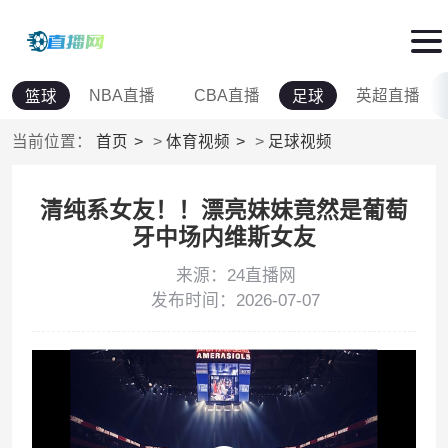
NBA直播
CBA直播
英超直播
篮球
足球
当前位置：
首页
>
体育视频
>
足球视频
清纯系女友！！漂亮妹妹竟然是葡萄
牙中场内维斯女友
来源：24直播网
发布时间：2026-07-07