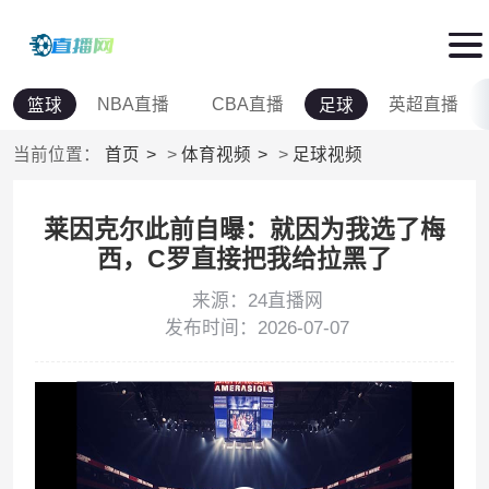
NBA直播
CBA直播
英超直播
篮球
足球
当前位置：
首页
>
体育视频
>
足球视频
莱因克尔此前自曝：就因为我选了梅
西，C罗直接把我给拉黑了
来源：24直播网
发布时间：2026-07-07