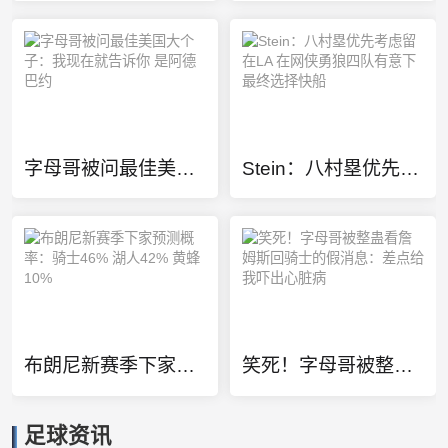
字母哥被问最佳美国大个子：我现在就告诉你 是阿德巴约
Stein：八村塁优先考虑留在LA 在网侠勇狼四队有意下最终选择快船
布朗尼新赛季下家预测概率：骑士46% 湖人42% 黄蜂10%
笑死！字母哥被整蛊看詹姆斯回骑士的假消息：差点给我吓出心脏病
足球资讯