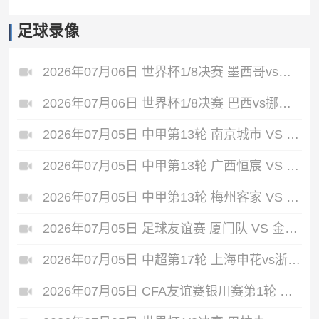
足球录像
2026年07月06日 世界杯1/8决赛 墨西哥vs英格兰 全场录像
2026年07月06日 世界杯1/8决赛 巴西vs挪威 全场录像
2026年07月05日 中甲第13轮 南京城市 VS 佛山南狮 全场录像
2026年07月05日 中甲第13轮 广西恒宸 VS 大连鲲城 全场录像
2026年07月05日 中甲第13轮 梅州客家 VS 长春亚泰 全场录像
2026年07月05日 足球友谊赛 厦门队 VS 金门队 全场录像
2026年07月05日 中超第17轮 上海申花vs浙江 全场录像
2026年07月05日 CFA友谊赛银川赛第1轮 中国男足U17vs澳大利亚U17 全场录像