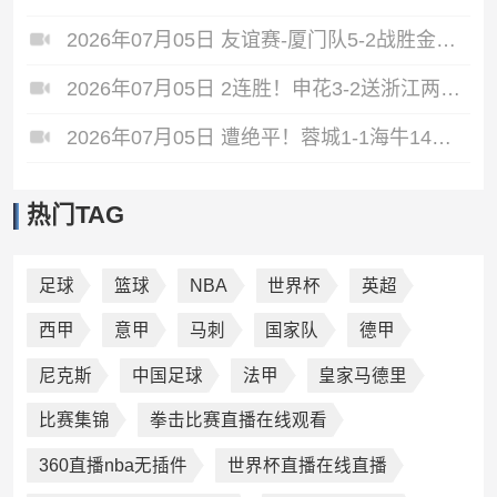
2026年07月05日 友谊赛-厦门队5-2战胜金门队 厦门队五人破门林世捷造王梓岩乌龙
2026年07月05日 2连胜！申花3-2送浙江两连败 37岁吴曦双响拉唐点射 王钰栋破门
2026年07月05日 遭绝平！蓉城1-1海牛14分领跑 杨明洋建功杨聪救主 海牛仍倒数第3
热门TAG
足球
篮球
NBA
世界杯
英超
西甲
意甲
马刺
国家队
德甲
尼克斯
中国足球
法甲
皇家马德里
比赛集锦
拳击比赛直播在线观看
360直播nba无插件
世界杯直播在线直播