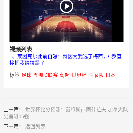
视频列表
1、莱因克尔此前自曝：就因为我选了梅西，C罗直
接把我给拉黑了
标签
足球
五洲
J联赛
葡超
世界杯
国家队
日本
上一篇：
世界杯比分预测：戴维斯pk阿什拉夫 加拿大队
史首进16强
下一篇：
返回列表