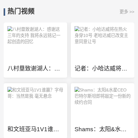
热门视频
更多 >>
八村塁致谢湖人：感谢这三年的支持 我将永远铭记一起创造的回忆
记者：小哈达威将在热火身穿10号 老哈达威已改变主意同意让号
和文班亚马1V1谁赢？字母哥：当然是我 毫无悬念
Shams：太阳&水星CEO巴特尔斯坦即将敲定一份新的续约合同