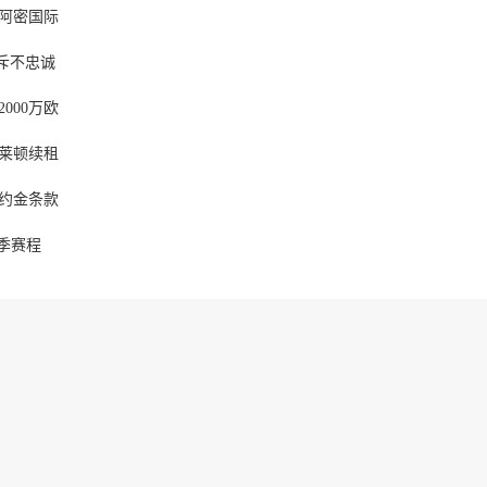
迈阿密国际
斥不忠诚
000万欧
布莱顿续租
约金条款
赛季赛程