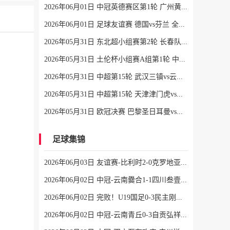
2026年06月01日 中冠英德赛区第1轮 广州黄埔志诚 VS 广东晨星创尔特 全场录像
2026年06月01日 足球友谊赛 德国vs芬兰 全场录像
2026年05月31日 东北超小组赛第2轮 长春队 VS 大连队 全场录像
2026年05月31日 土伦杯小组赛A组第1轮 中国男足U19vs沙特U21 全场录像
2026年05月31日 中超第15轮 武汉三镇vs云南玉昆 全场录像
2026年05月31日 中超第15轮 天津津门虎vs大连英博 全场录像
2026年05月31日 欧冠决赛 巴黎圣日耳曼vs阿森纳 全场录像
足球集锦
2026年06月03日 友谊赛-比利时2-0克罗地亚 蒂莱曼斯推射破门卢卡库单刀建功
2026年06月02日 中冠-云南爨合1-1四川叁壹捌重龙 余杰迪头球绝平
2026年06月02日 完败！U19国足0-3民主刚果U23 依合散黄油手U19国足0射门0角球
2026年06月02日 中冠-云南青丘0-3自贡弘祥电碳 李卓阳、杜威薇破门