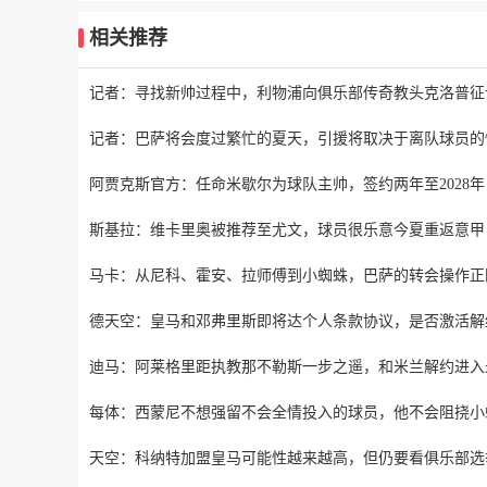
相关推荐
记者：寻找新帅过程中，利物浦向俱乐部传奇教头克洛普征
记者：巴萨将会度过繁忙的夏天，引援将取决于离队球员的
阿贾克斯官方：任命米歇尔为球队主帅，签约两年至2028年
斯基拉：维卡里奥被推荐至尤文，球员很乐意今夏重返意甲
马卡：从尼科、霍安、拉师傅到小蜘蛛，巴萨的转会操作正
德天空：皇马和邓弗里斯即将达个人条款协议，是否激活解
迪马：阿莱格里距执教那不勒斯一步之遥，和米兰解约进入
每体：西蒙尼不想强留不会全情投入的球员，他不会阻挠小
天空：科纳特加盟皇马可能性越来越高，但仍要看俱乐部选