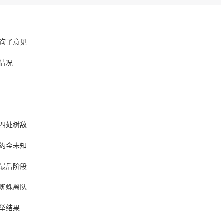
询了意见
情况
四处树敌
约金未知
最后阶段
蜘蛛离队
举结果