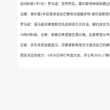
前8场6胜1平1负！罗马诺：世界杯后，霍约斯将继续执教
法媒：谢尔基2年前曾承诺去巴黎但也接触多特 被坎波斯怒
罗马诺：皇马是邓弗里斯优先选择双方正在谈，解约金实为2
34场6球6助，记者：格鲁达希望留在莱比锡，后者希望从
记者：优先考虑加盟皇马，邓弗里斯希望对方激活自己的解
西班牙足协官方：6月30日举行年度大会，并公布2026-27