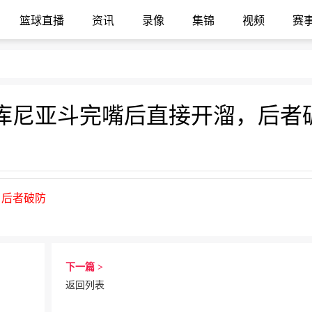
篮球直播
资讯
录像
集锦
视频
赛
库尼亚斗完嘴后直接开溜，后者
，后者破防
下一篇 >
返回列表