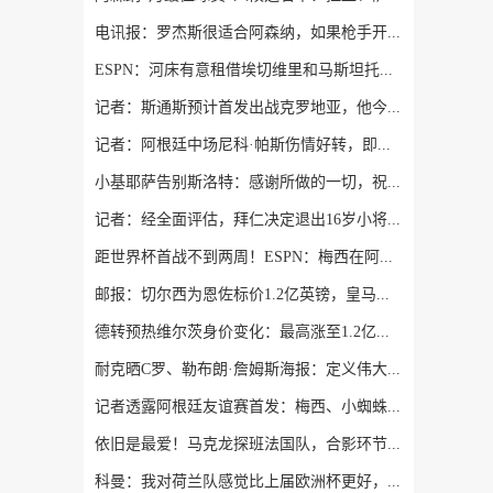
电讯报：罗杰斯很适合阿森纳，如果枪手开高价维拉留人态度或改变
ESPN：河床有意租借埃切维里和马斯坦托诺，和曼城及皇马初步接触
记者：斯通斯预计首发出战克罗地亚，他今天参加了球队训练
记者：阿根廷中场尼科·帕斯伤情好转，即将恢复正常训练
小基耶萨告别斯洛特：感谢所做的一切，祝未来一切顺利
记者：经全面评估，拜仁决定退出16岁小将艾希霍恩争夺战
距世界杯首战不到两周！ESPN：梅西在阿根廷首堂训练课上单独训练
邮报：切尔西为恩佐标价1.2亿英镑，皇马可能加入赫伊森来交换
德转预热维尔茨身价变化：最高涨至1.2亿欧，也可能降至8000万欧
耐克晒C罗、勒布朗·詹姆斯海报：定义伟大，再刷新伟大的定义
记者透露阿根廷友谊赛首发：梅西、小蜘蛛缺阵，劳塔罗、恩佐出战
依旧是最爱！马克龙探班法国队，合影环节时特意将姆巴佩拉到身边
科曼：我对荷兰队感觉比上届欧洲杯更好，相信我们能走得很远