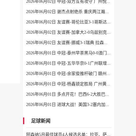
2026年06月02日 中冠-双方互有攻守 广州悦高0-0重庆长寿润麒
2026年06月02日 谢杰点射绝杀 重庆两江瀚达1-0贵州飞鹰
2026年06月02日 友谊赛-哥伦比亚3-1哥斯达黎加 迪亚斯5分钟传射 J罗精彩助攻
2026年06月02日 友谊赛-加拿大2-0乌兹别克斯坦 肖穆罗多夫失单刀 奥卢瓦塞伊两助
2026年06月02日 友谊赛-挪威3-1瑞典 拉森双响莱尔森两助攻伊萨克替补破门
2026年06月01日 中冠-泰州早茶黑马0-0澳门U23 双方握手言和
2026年06月01日 中冠-五华华京0-1广州联增城澳体 老将卢琳制胜
2026年06月01日 中冠-余家俊推杆破门 赣州红星1-1盐城东台安贝斯
2026年06月01日 中冠-杨鑫锁定胜局 广州黄埔志诚1-3广东晨星创尔特
2026年06月01日 多点开花！巴西6-2大胜巴拿马 维尼修斯卡塞米罗伊戈尔帕奎塔传射
2026年06月01日 进球大战！美国3-2塞内加尔 普利西奇传射马内双响巴洛贡破门
足球新闻
阿森纳5月最佳球员4人候选名单：拉亚、萨卡、哈弗茨、约克雷斯