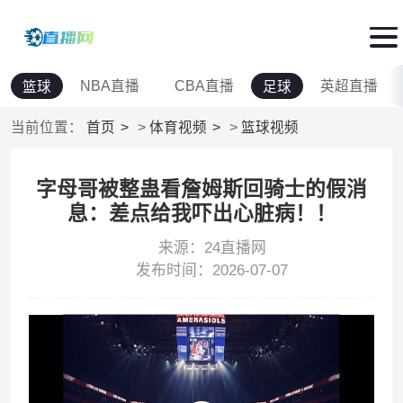
NBA直播
CBA直播
英超直播
篮球
足球
当前位置：
首页
>
体育视频
>
篮球视频
字母哥被整蛊看詹姆斯回骑士的假消
息：差点给我吓出心脏病！！
来源：24直播网
发布时间：2026-07-07