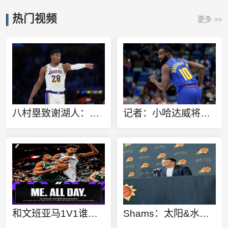
热门视频
更多 >>
八村塁致谢湖人：感谢这三年的支持 我将永远铭记一起创造的回忆
记者：小哈达威将在热火身穿10号 老哈达威已改变主意同意让号
和文班亚马1V1谁赢？字母哥：当然是我 毫无悬念
Shams：太阳&水星CEO巴特尔斯坦即将敲定一份新的续约合同