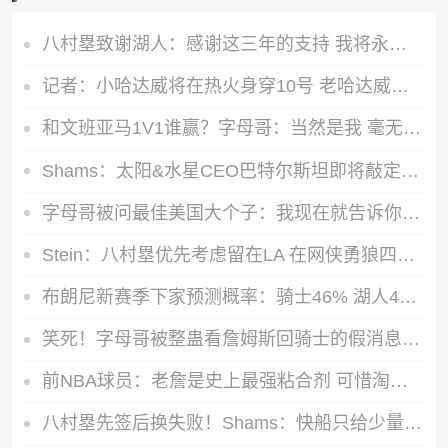
八村塁致谢湖人：感谢这三年的支持 我将永远铭记一起创造的回忆
记者：小哈达威将在热火身穿10号 老哈达威已改变主意同意让号
和文班亚马1V1谁赢？字母哥：当然是我 毫无悬念
Shams：太阳&水星CEO巴特尔斯坦即将敲定一份新的续约合同
字母哥被问最佳美国大个子：我现在就告诉你 是阿德巴约
Stein：八村塁优先考虑留在LA 在网侠勇狼四队有意下最终选择快船
布朗尼新赛季下家预测概率：骑士46% 湖人42% 黄蜂10%
笑死！字母哥被整蛊看詹姆斯回骑士的假消息：差点给我吓出心脏病
前NBA球员：老詹是史上最强粘合剂 可惜淘汰火箭的首发五人都走了
八村塁先签后换失败！Shams：快船只给少量现金 湖人想要选秀资产