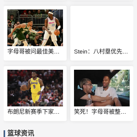
字母哥被问最佳美国大个子：我现在就告诉你 是阿德巴约
Stein：八村塁优先考虑留在LA 在网侠勇狼四队有意下最终选择快船
布朗尼新赛季下家预测概率：骑士46% 湖人42% 黄蜂10%
笑死！字母哥被整蛊看詹姆斯回骑士的假消息：差点给我吓出心脏病
篮球资讯