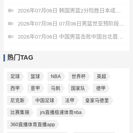
2026年07月06日 韩国男篮2分险胜日本成功晋级世亚预第二阶段 中国台北淘汰
2026年07月06日 07月06日男篮世亚预阶段一 澳大利亚男篮 92 - 49 菲律宾男篮 全场集锦
2026年07月06日 中国男篮击败中国台北晋级第二阶段 赵继伟17+6 杨瀚森10+5
热门TAG
足球
篮球
NBA
世界杯
英超
西甲
意甲
马刺
国家队
德甲
尼克斯
中国足球
法甲
皇家马德里
比赛集锦
jrs直播极速体育nba
360直播体育直播app