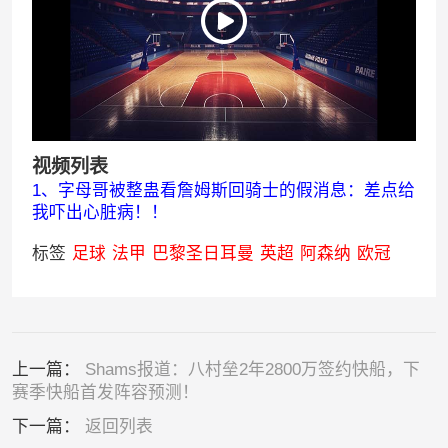
视频列表
1、字母哥被整蛊看詹姆斯回骑士的假消息：差点给
我吓出心脏病！！
标签
足球
法甲
巴黎圣日耳曼
英超
阿森纳
欧冠
上一篇：
Shams报道：八村垒2年2800万签约快船，下
赛季快船首发阵容预测！
下一篇：
返回列表