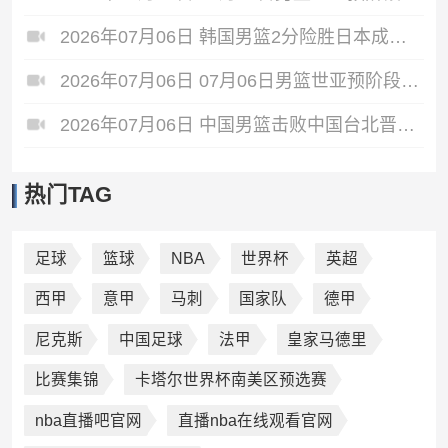
2026年07月06日 韩国男篮2分险胜日本成功晋级世亚预第二阶段 中国台北淘汰
2026年07月06日 07月06日男篮世亚预阶段一 澳大利亚男篮 92 - 49 菲律宾男篮 全场集锦
2026年07月06日 中国男篮击败中国台北晋级第二阶段 赵继伟17+6 杨瀚森10+5
热门TAG
足球
篮球
NBA
世界杯
英超
西甲
意甲
马刺
国家队
德甲
尼克斯
中国足球
法甲
皇家马德里
比赛集锦
卡塔尔世界杯南美区预选赛
nba直播吧官网
直播nba在线观看官网