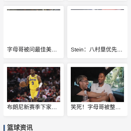
字母哥被问最佳美国大个子：我现在就告诉你 是阿德巴约
Stein：八村塁优先考虑留在LA 在网侠勇狼四队有意下最终选择快船
布朗尼新赛季下家预测概率：骑士46% 湖人42% 黄蜂10%
笑死！字母哥被整蛊看詹姆斯回骑士的假消息：差点给我吓出心脏病
篮球资讯