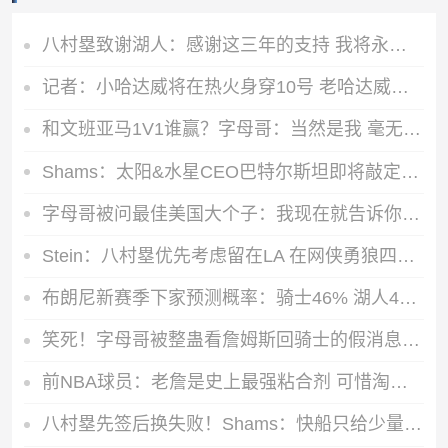
八村塁致谢湖人：感谢这三年的支持 我将永远铭记一起创造的回忆
记者：小哈达威将在热火身穿10号 老哈达威已改变主意同意让号
和文班亚马1V1谁赢？字母哥：当然是我 毫无悬念
Shams：太阳&水星CEO巴特尔斯坦即将敲定一份新的续约合同
字母哥被问最佳美国大个子：我现在就告诉你 是阿德巴约
Stein：八村塁优先考虑留在LA 在网侠勇狼四队有意下最终选择快船
布朗尼新赛季下家预测概率：骑士46% 湖人42% 黄蜂10%
笑死！字母哥被整蛊看詹姆斯回骑士的假消息：差点给我吓出心脏病
前NBA球员：老詹是史上最强粘合剂 可惜淘汰火箭的首发五人都走了
八村塁先签后换失败！Shams：快船只给少量现金 湖人想要选秀资产