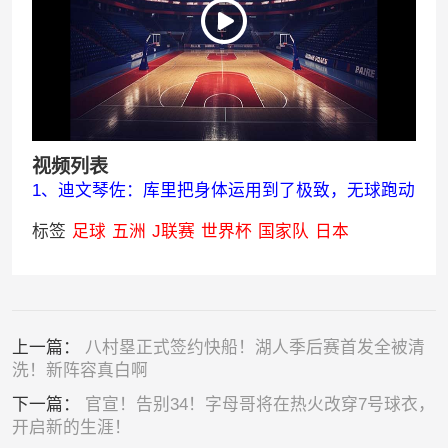
视频列表
1、迪文琴佐：库里把身体运用到了极致，无球跑动
标签
足球
五洲
J联赛
世界杯
国家队
日本
上一篇：
八村塁正式签约快船！湖人季后赛首发全被清
洗！新阵容真白啊
下一篇：
官宣！告别34！字母哥将在热火改穿7号球衣，
开启新的生涯！