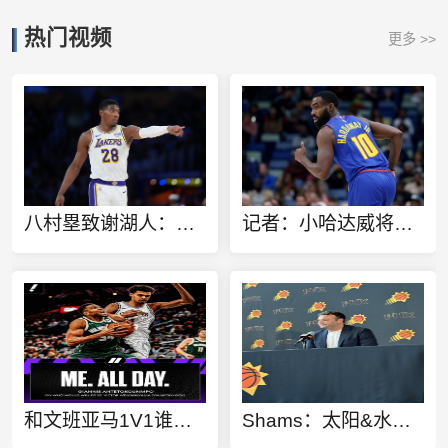
热门视频
更多 >>
八村塁致谢湖人：感谢这三年的支持 我将永远铭记一起创造的回忆
记者：小哈达威将在热火身穿10号 老哈达威已改变主意同意让号
和文班亚马1V1谁赢？字母哥：当然是我 毫无悬念
Shams：太阳&水星CEO巴特尔斯坦即将敲定一份新的续约合同