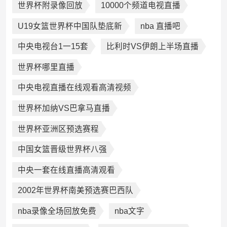
世界杯附录像回放
10000个频道电视直播
U19女篮世界杯中国队垫底新
nba 直播吧
中央电视台1一15套
比利时VS伊朗上半场直播
世界杯哪里直播
中央电视直播在线观看高清视频
世界杯加纳VS巴拿马直播
世界杯亚洲区预选赛程
中国女篮晋级世界杯八强
中央一套在线直播高清观看
2002年世界杯南美预选赛巴西队
nba录像全场回放免费
nba文字