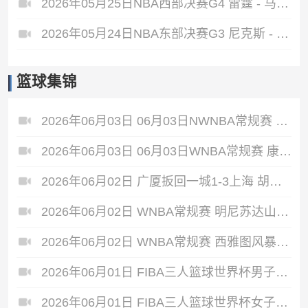
2026年05月25日NBA西部决赛G4 雷霆 - 马刺 全场录像
2026年05月24日NBA东部决赛G3 尼克斯 - 骑士 全场录像
篮球集锦
2026年06月03日 06月03日NWNBA常规赛 芝加哥天空72-90华盛顿神秘人 全场集锦
2026年06月03日 06月03日WNBA常规赛 康涅狄格太阳75-91亚特兰大梦想 全场集锦
2026年06月02日 广厦扳回一城1-3上海 胡金秋30+5 布朗27+8 古德温28+6+8
2026年06月02日 WNBA常规赛 明尼苏达山猫 111 - 77 菲尼克斯水星 全场集锦
2026年06月02日 WNBA常规赛 西雅图风暴 56 - 79 达拉斯飞翼 全场集锦
2026年06月01日 FIBA三人篮球世界杯男子小组赛 中国 10 - 22 荷兰 全场集锦
2026年06月01日 FIBA三人篮球世界杯女子小组赛 意大利 12 - 21 中国 集锦