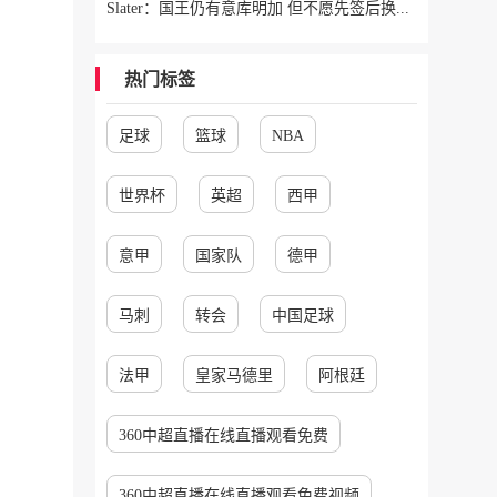
Slater：国王仍有意库明加 但不愿先签后换只能提供底薪 谈判停滞
热门标签
足球
篮球
NBA
世界杯
英超
西甲
意甲
国家队
德甲
马刺
转会
中国足球
法甲
皇家马德里
阿根廷
360中超直播在线直播观看免费
360中超直播在线直播观看免费视频