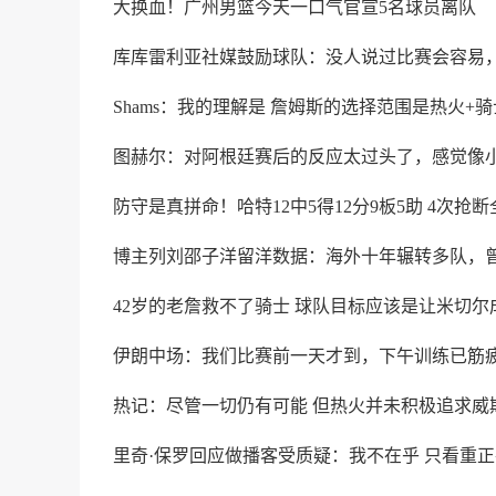
大换血！广州男篮今天一口气官宣5名球员离队
库库雷利亚社媒鼓励球队：没人说过比赛会容易
Shams：我的理解是 詹姆斯的选择范围是热火+骑
图赫尔：对阿根廷赛后的反应太过头了，感觉像
防守是真拼命！哈特12中5得12分9板5助 4次抢
博主列刘邵子洋留洋数据：海外十年辗转多队，
42岁的老詹救不了骑士 球队目标应该是让米切
伊朗中场：我们比赛前一天才到，下午训练已筋
热记：尽管一切仍有可能 但热火并未积极追求威
里奇·保罗回应做播客受质疑：我不在乎 只看重