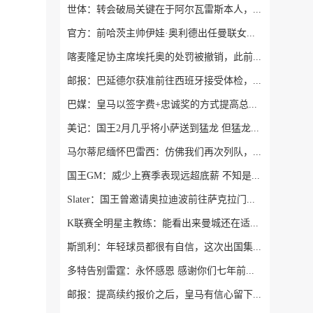
世体：转会破局关键在于阿尔瓦雷斯本人，真想走他可以告知西蒙尼
官方：前哈茨主帅伊娃·奥利德出任曼联女足主帅，签约至2028年
喀麦隆足协主席埃托奥的处罚被撤销，此前他被禁赛4场罚款2万美元
邮报：巴延德尔获准前往西班牙接受体检，将租借加盟塞尔塔
巴媒：皇马以签字费+忠诚奖的方式提高总报价 与维尼修斯达成共识
美记：国王2月几乎将小萨送到猛龙 但猛龙无法清理珀尔特尔而告吹
马尔蒂尼缅怀巴雷西：仿佛我们再次列队，向老队长致敬
国王GM：威少上赛季表现远超底薪 不知是否愿意回归扮演更小角色
Slater：国王曾邀请奥拉迪波前往萨克拉门托单独试训
K联赛全明星主教练：能看出来曼城还在适应新教练 他们会不断完善
斯凯利：年轻球员都很有自信，这次出国集训收获很多积极的东西
多特告别雷霆：永怀感恩 感谢你们七年前给默默无闻的我一次机会
邮报：提高续约报价之后，皇马有信心留下维尼修斯