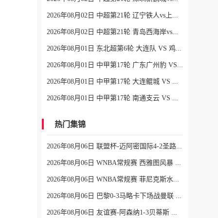
2026年08月02日 中超第21轮 辽宁铁人vs上海申花 全场录像
2026年08月02日 中超第21轮 青岛西海岸vs青岛海牛 全场录像
2026年08月01日 东北超第6轮 大连队 VS 鸡西队 全场录像
2026年08月01日 中甲第17轮 广东广州豹 VS 佛山南狮 全场录像
2026年08月01日 中甲第17轮 大连鲲城 VS 陕西联合 全场录像
2026年08月01日 中甲第17轮 南通支云 VS 定南赣联 全场录像
热门集锦
2026年08月06日 联盟杯-迈阿密国际4-2圣路易斯 梅西2射1传 阿伦助攻戴帽
2026年08月06日 WNBA常规赛 西雅图风暴 86 - 92 纽约自由人 全场集锦
2026年08月06日 WNBA常规赛 菲尼克斯水星 82 - 96 亚特兰大梦想 全场集锦
2026年08月06日 巴黎0-3马略卡下场战曼联 巴黎全场控球近6成+8射3正未果
2026年08月06日 友谊赛-阿森纳1-3贝蒂斯 因卡皮耶破门难救主 福纳尔斯1射2传