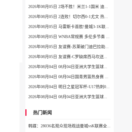
2026年08月05日 2场不胜！米兰1-1国米 迪马尔科破门 恩昆库造点+点射拉莫斯登场
2026年08月05日 2连败！切尔西0-1尤文 热格罗瓦世界波制胜穆德里克时隔614天复出
2026年08月05日 马雷斯卡首胜!曼城3-1K联赛全明星 赖因德斯努里破门塞梅尼奥助攻
2026年08月05日 WNBA常规赛 多伦多节奏 81 - 92 金州女武神 全场集锦
2026年08月05日 友谊赛-苏莱破门迪巴拉助攻 罗马4-1纽波特郡
2026年08月05日 友谊赛-C罗缺席西马坎送点 胜利0-2不敌阿尔梅里亚
2026年08月04日 08月04日亚洲大学生篮球联赛小组赛 延世大学 82 - 83 北京大学 集锦
2026年08月04日 08月04日国青男篮热身赛 中国U18男篮 94 - 85 加拿大大卫·安篮球学院 集锦
2026年08月04日 明日之星冠军杯-U17热刺0-1上海U17 李文博制胜球
2026年08月04日 08月04日亚洲大学生篮球联赛小组赛 早稻田大学 71 - 86 清华大学 集锦
热门新闻
韩媒：28036名观众现场观战曼城vsK联赛全明星，球场有些冷清