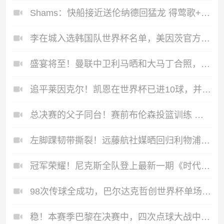
Shams：快船接近送伦纳德回猛龙 得莺歌+迪克+2首轮+1互换+2次轮
李在城入选韩国队世界杯名单，美因茨官方晒海报祝贺
盛宴将至！曼联中卫利马晒和大马丁合照，将飞往美国备战世界杯
追平莱因克尔！凯恩在世界杯已进10球，并列英格兰世界杯射手王！
总决赛的父子同台！赛前布伦森投篮训练 父亲在一旁帮忙捡球
左脚踝韧带撕裂！远藤航社媒晒回归利物浦训练基地照：第1天
冠军荣耀！尼克斯全队登上最新一期《时代》周刊封面
98次传球全成功，巴尔达克哲创世界杯单场100%成功率传球次数纪录
稳！本赛季巴黎在决赛中，四次点球大战中全部获胜！