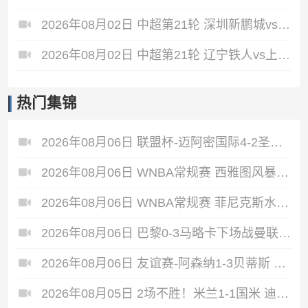
2026年08月02日 中超第21轮 深圳新鹏城vs重庆铜梁龙 全场录像
2026年08月02日 中超第21轮 辽宁铁人vs上海申花 全场录像
热门集锦
2026年08月06日 联盟杯-迈阿密国际4-2圣路易斯 梅西2射1传 阿伦助攻戴帽
2026年08月06日 WNBA常规赛 西雅图风暴 86 - 92 纽约自由人 全场集锦
2026年08月06日 WNBA常规赛 菲尼克斯水星 82 - 96 亚特兰大梦想 全场集锦
2026年08月06日 巴黎0-3马略卡下场战曼联 巴黎全场控球近6成+8射3正未果
2026年08月06日 友谊赛-阿森纳1-3贝蒂斯 因卡皮耶破门难救主 福纳尔斯1射2传
2026年08月05日 2场不胜！米兰1-1国米 迪马尔科破门 恩昆库造点+点射拉莫斯登场