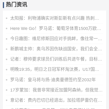
热门资讯
太阳报：利物浦确实对斯彭斯有点兴趣 热刺标价3500万镑左右
Here We Go！罗马诺：葡萄牙体育1500万欧+浮动签伊兰昆达
今日趣图：维尼修斯回应对手挑衅，像往常一样指了指欧冠臂章
新鹏城主帅：奥乌苏因伤缺战国安，我们会全力争胜并打入很多球
记者：穆帅要求球员们训练后共进午餐，目标打造真正团结的团队
明晚19:35，明日之日冠军杯淘汰赛，U17国足将战河床U17！
罗马诺：皇马将与扬·迪奥曼德签约至2032年
17岁蒙加：我曾非常接近加盟阿森纳，但我觉得自己更适合曼城
意记者：费内巴切已经退出，加拉塔萨雷仍在坚持要签下莱奥