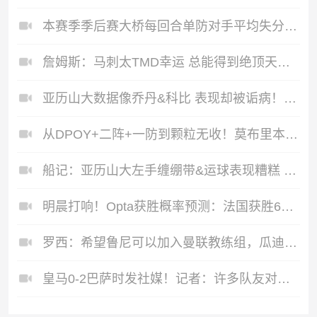
本赛季季后赛大桥每回合单防对手平均失分仅0.31排名第一 OG第7
詹姆斯：马刺太TMD幸运 总能得到绝顶天才&从上将到邓肯再到文班
亚历山大数据像乔丹&科比 表现却被诟病！若输抢七他将万劫不复
从DPOY+二阵+一防到颗粒无收！莫布里本季场均18.2分 握顶薪合同
船记：亚历山大左手缠绷带&运球表现糟糕 单节3次失误超场均水平
明晨打响！Opta获胜概率预测：法国获胜61.7%，摩洛哥获胜16.2%
罗西：希望鲁尼可以加入曼联教练组，瓜迪奥拉有一点不如弗格森
皇马0-2巴萨时发社媒！记者：许多队友对姆巴佩赛中发INS感到惊讶