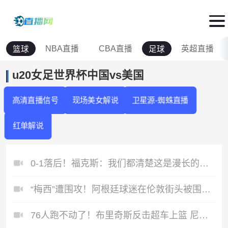
NBA直播
CBA直播
英超直播
篮球
足球
u20女足世界杯中国vs美国
高清直播信号
现场美女解说
卫星源-蜘蛛直播
红单解说
0-1落后！福克斯：我们都清楚这是漫长的系列赛 会针对性查漏补缺
“梅西”遭围攻！阿根廷球迷在伦敦街头被围堵，警方护送其离开
76人跑不动了！布里奇斯反击超车上篮 尼克斯领先16分打停