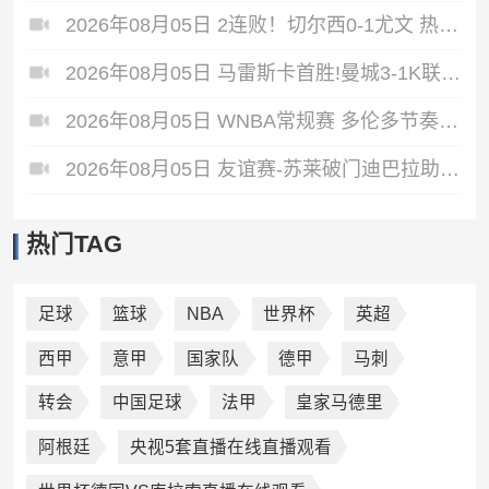
2026年08月05日 2连败！切尔西0-1尤文 热格罗瓦世界波制胜穆德里克时隔614天复出
2026年08月05日 马雷斯卡首胜!曼城3-1K联赛全明星 赖因德斯努里破门塞梅尼奥助攻
2026年08月05日 WNBA常规赛 多伦多节奏 81 - 92 金州女武神 全场集锦
2026年08月05日 友谊赛-苏莱破门迪巴拉助攻 罗马4-1纽波特郡
热门TAG
足球
篮球
NBA
世界杯
英超
西甲
意甲
国家队
德甲
马刺
转会
中国足球
法甲
皇家马德里
阿根廷
央视5套直播在线直播观看