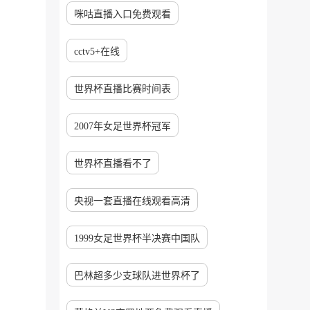
咪咕直播入口免费观看
cctv5+在线
世界杯直播比赛时间表
2007年女足世界杯冠军
世界杯直播看不了
央视一套直播在线观看高清
1999女足世界杯半决赛中国队
巴林超多少支球队进世界杯了