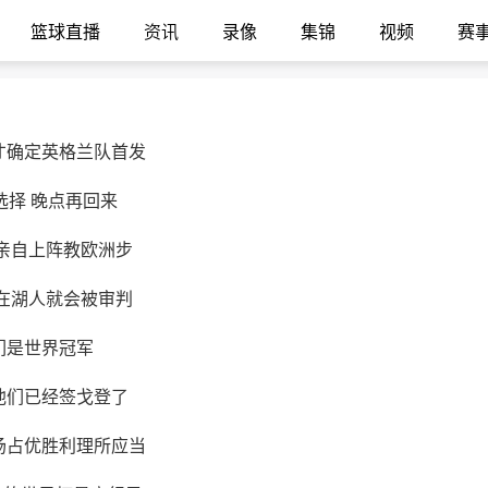
篮球直播
资讯
录像
集锦
视频
赛
才确定英格兰队首发
选择 晚点再回来
亲自上阵教欧洲步
在湖人就会被审判
们是世界冠军
他们已经签戈登了
场占优胜利理所应当