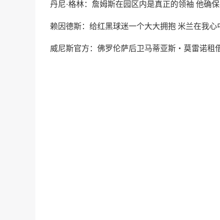
丹尼·格林：詹姆斯在园区内是真正的领袖 他确
赖因德斯：给红黑球迷一个大大拥抱 米兰在我心
威尼斯官方：佛罗伦萨后卫马蒂亚斯・莫雷诺租