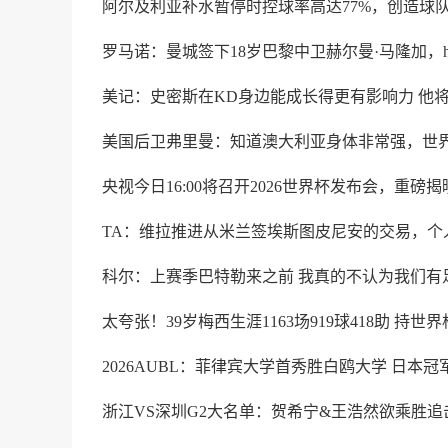
阿尔及利亚补水暂停时控球率高达77%，创造球
罗马诺：曼城签下18岁巴黎中卫赫尔曼·马隆加，here
美记：史密斯在KD身边能成长得更有影响力 他
美国后卫弗里曼：知道澳大利亚身体非常强，世
央视今日16:00将召开2026世界杯发布会，重磅
TA：维拉推进从米兰签埃斯图皮尼安的交易，个
科尔：上赛季巴特勒来之前 我真的不认为我们有
太夸张！39岁梅西生涯1163场919球418助 持
2026AUBL：菲律宾大学首秀胜白鸥大学 日本
浙江VS深圳G2大名单：贺希宁&王浩然欲乘胜追