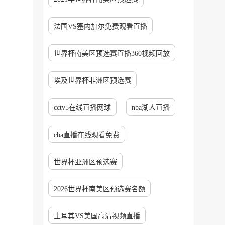
法国VS塞内加尔免费观看直播
世界杯南美区预选赛直播360视频回放
埃及世界杯非洲区预选赛
cctv5在线直播网球
nba湖人直播
cba直播在线观看免费
世界杯亚洲区预选赛
2026世界杯南美区预选赛名额
土耳其VS美国高清视频直播