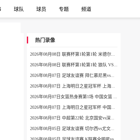
事
球队
球员
专题
频道
热门录像
2026年08月08日 联赛杯第1轮第1轮 米德尔斯堡 VS 雷克瑟姆 全场录像
2026年08月08日 联赛杯第1轮第1轮 狼队 VS 维尔港 全场录像
2026年08月07日 足球友谊赛 拜仁慕尼黑vs阿斯顿维拉 全场录像
2026年08月07日 上海明日之星冠军杯 上海U17 VS 阿森纳U17 全场录像
2026年08月07日女篮热身赛第1场 中国女篮 - 尼日利亚女篮 全场录像
2026年08月07日 上海明日之星冠军杯 中国男足U17 VS 河床U17 全场录像
2026年08月07日 中超第22轮 北京国安vs深圳新鹏城 全场录像
2026年08月05日 足球友谊赛 切尔西vs尤文图斯 全场录像
2026年08月05日 足球友谊赛 K联赛全明星vs曼城 全场录像