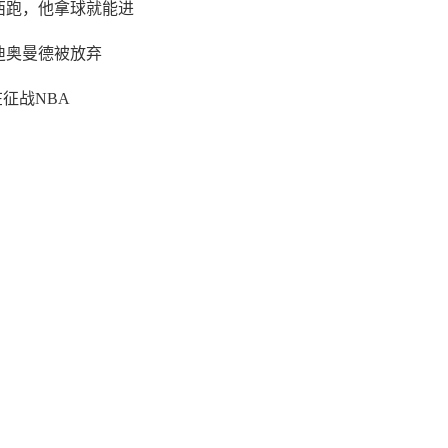
西跑，他拿球就能进
迪奥曼德被放弃
在征战NBA