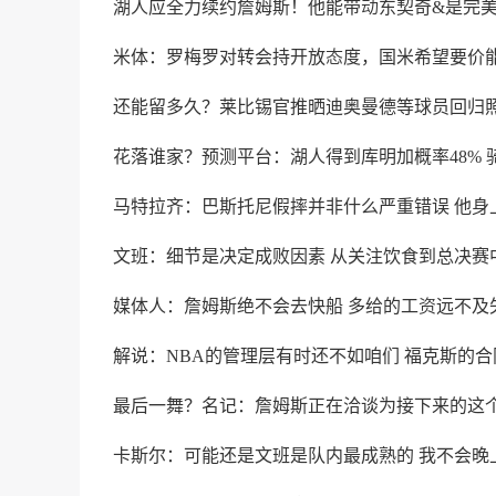
湖人应全力续约詹姆斯！他能带动东契奇&是完
米体：罗梅罗对转会持开放态度，国米希望要价能降
还能留多久？莱比锡官推晒迪奥曼德等球员回归
花落谁家？预测平台：湖人得到库明加概率48% 骑士
马特拉齐：巴斯托尼假摔并非什么严重错误 他身
文班：细节是决定成败因素 从关注饮食到总决赛
媒体人：詹姆斯绝不会去快船 多给的工资远不及
解说：NBA的管理层有时还不如咱们 福克斯的
最后一舞？名记：詹姆斯正在洽谈为接下来的这
卡斯尔：可能还是文班是队内最成熟的 我不会晚