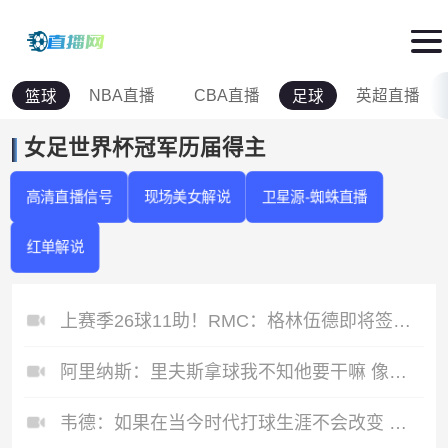
NBA直播
CBA直播
英超直播
篮球
足球
女足世界杯冠军历届得主
高清直播信号
现场美女解说
卫星源-蜘蛛直播
红单解说
上赛季26球11助！RMC：格林伍德即将签约费内巴切，曼联将获二转
阿里纳斯：里夫斯拿球我不知他要干嘛 像普尔一样总想打出十佳球
韦德：如果在当今时代打球生涯不会改变 可能会多投进些三分