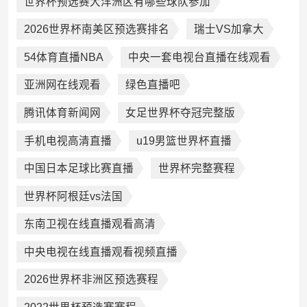
世界杯预选赛大洋洲区有哪些球队参加
2026世界杯南美区预选赛排名
瑞士VS加拿大
54体育直播NBA
中央一套电视台直播在线观看
亚洲网在线观看
绿色直播吧
腾讯体育新闻网
女足世界杯夺冠完整版
手机电视高清直播
u19男篮世界杯直播
中国日本足球比赛直播
世界杯完整赛程
世界杯阿根廷vs法国
东南卫视在线直播观看高清
中央电视在线直播观看视频直播
2026世界杯非洲区预选赛程