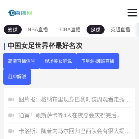
NBA直播
CBA直播
英超直播
篮球
足球
中国女足世界杯最好名次
高清直播信号
现场美女解说
卫星源-蜘蛛直播
红单解说
图片报：格纳布里现身巴黎时装周观看走秀，特尔担任模特
通宵！赖斯萨卡等4人在夜总会庆祝完后，凌晨5点去球场与球迷庆祝
卡洛斯：随着内马尔回归巴西队会有很大提升 我们可以进入决赛