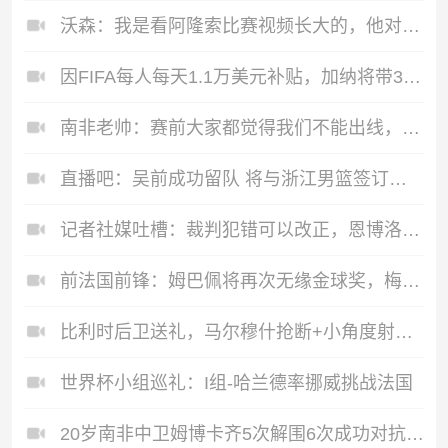
沃森：我是看阿隆索比赛视频长大的，他对我的位置理解得非常透彻
因FIFA每人每天1.1万美元补贴，加纳将带3名本土联赛球员去世界杯
南非老帅：赛前大家都觉得我们不能出线，我们没给韩国留任何破绽
直播吧：吴前成功留队 将与浙江男篮签订一份老将合同
记者社媒吐槽：裁判犯错可以改正，恩博洛假摔犯错就被淘汰
前法国前锋：姆巴佩将再次无缘金球奖，梅西若夺冠将有望获奖
比利时后卫送礼，马尔穆什抢断+小角度射门，库尔图瓦再救险！
世界杯小组巡礼：I组-哈兰德率挪威挑战法国
20岁南非中卫姆博卡齐5次解围6次成功对抗，吧友打9.2高分！