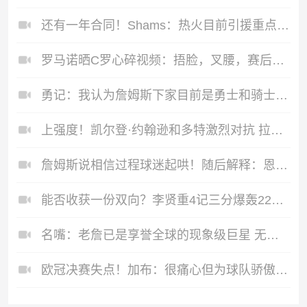
还有一年合同！Shams：热火目前引援重点是外线 首选目标是克莱
罗马诺晒C罗心碎视频：捂脸，叉腰，赛后步伐沉重离场
勇记：我认为詹姆斯下家目前是勇士和骑士五五开的局面
上强度！凯尔登·约翰逊和多特激烈对抗 拉拽推搡
詹姆斯说相信过程球迷起哄！随后解释：恩比德出生前我就在说了
能否收获一份双向？李贤重4记三分爆轰22分 打出NBA生涯最佳一战
名嘴：老詹已是享誉全球的现象级巨星 无需再去尼克斯扩大影响力
欧冠决赛失点！加布：很痛心但为球队骄傲，享受今天的冠军游行吧