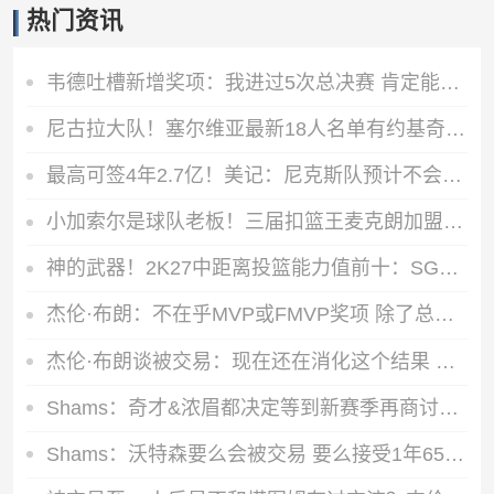
热门资讯
韦德吐槽新增奖项：我进过5次总决赛 肯定能拿一两个东决MVP
尼古拉大队！塞尔维亚最新18人名单有约基奇/约维奇等7个叫尼古拉
最高可签4年2.7亿！美记：尼克斯队预计不会给唐斯提供全额顶薪
小加索尔是球队老板！三届扣篮王麦克朗加盟西班牙赫罗纳俱乐部
神的武器！2K27中距离投篮能力值前十：SGA一枝独秀 KD并列第三
杰伦·布朗：不在乎MVP或FMVP奖项 除了总冠军没任何东西能打动我
杰伦·布朗谈被交易：现在还在消化这个结果 我在波士顿待了10年
Shams：奇才&浓眉都决定等到新赛季再商讨续约 或在开季20场左右
Shams：沃特森要么会被交易 要么接受1年650万的资质报价留队