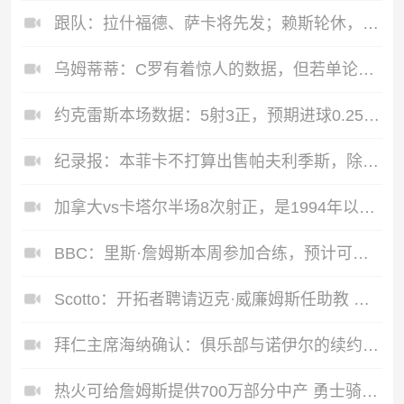
跟队：拉什福德、萨卡将先发；赖斯轮休，贝林与安德森搭档中场
乌姆蒂蒂：C罗有着惊人的数据，但若单论足球本身选梅西毫无悬念
约克雷斯本场数据：5射3正，预期进球0.25，2关键传球，评分6.7
纪录报：本菲卡不打算出售帕夫利季斯，除非有一份无法拒绝的报价
加拿大vs卡塔尔半场8次射正，是1994年以来世界杯单场上半场纪录
BBC：里斯·詹姆斯本周参加合练，预计可出战对阵挪威的1/4决赛
Scotto：开拓者聘请迈克·威廉姆斯任助教 其曾在爵士、奇才任职
拜仁主席海纳确认：俱乐部与诺伊尔的续约谈判目前进展非常顺利
热火可给詹姆斯提供700万部分中产 勇士骑士76人等目前都只有底薪