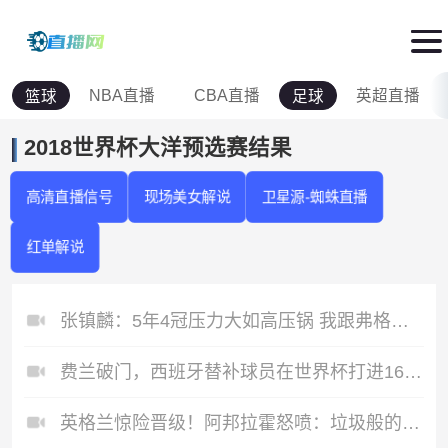
NBA直播
CBA直播
英超直播
篮球
足球
2018世界杯大洋预选赛结果
高清直播信号
现场美女解说
卫星源-蜘蛛直播
红单解说
张镇麟：5年4冠压力大如高压锅 我跟弗格一起的时间比他老婆都长
费兰破门，西班牙替补球员在世界杯打进16球，并列历史第二
英格兰惊险晋级！阿邦拉霍怒喷：垃圾般的表现，我实在开心不起来