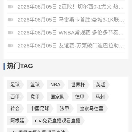
2026年08月05日 2连败！切尔西0-1尤文 热格罗瓦世界波制胜穆德里克时隔614天复出
2026年08月05日 马雷斯卡首胜!曼城3-1K联赛全明星 赖因德斯努里破门塞梅尼奥助攻
2026年08月05日 WNBA常规赛 多伦多节奏 81 - 92 金州女武神 全场集锦
2026年08月05日 友谊赛-苏莱破门迪巴拉助攻 罗马4-1纽波特郡
热门TAG
足球
篮球
NBA
世界杯
英超
西甲
意甲
国家队
德甲
马刺
转会
中国足球
法甲
皇家马德里
阿根廷
cba免费直播观看直播