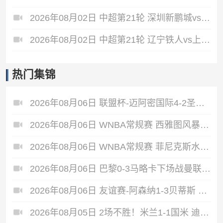
2026年08月02日 中超第21轮 深圳新鹏城vs重庆铜梁龙 全场录像
2026年08月02日 中超第21轮 辽宁铁人vs上海申花 全场录像
热门集锦
2026年08月06日 联盟杯-迈阿密国际4-2圣路易斯 梅西2射1传 阿伦助攻戴帽
2026年08月06日 WNBA常规赛 西雅图风暴 86 - 92 纽约自由人 全场集锦
2026年08月06日 WNBA常规赛 菲尼克斯水星 82 - 96 亚特兰大梦想 全场集锦
2026年08月06日 巴黎0-3马略卡下场战曼联 巴黎全场控球近6成+8射3正未果
2026年08月06日 友谊赛-阿森纳1-3贝蒂斯 因卡皮耶破门难救主 福纳尔斯1射2传
2026年08月05日 2场不胜！米兰1-1国米 迪马尔科破门 恩昆库造点+点射拉莫斯登场