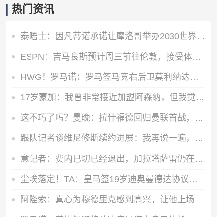
热门资讯
泰晤士：因凡蒂诺承诺让摩洛哥举办2030世界杯决赛，以换取支持
ESPN：吉马良斯预计周三前往伦敦，接受体检并与阿森纳签约
HWG！罗马诺：罗马签马竞右后卫莫利纳达成协议，总价1800万欧
17岁蒙加：我曾非常接近加盟阿森纳，但我觉得自己更适合曼城
这不巧了吗？曼晚：拉什福德回归曼联首战，可能是对阿莫林的米兰
跟队记者谈维尼修斯续约进展：我再说一遍，他要留下来！！！
意记者：费内巴切已经退出，加拉塔萨雷仍在坚持要签下莱奥
尘埃落定！TA：皇马签19岁迪奥曼德达协议！总价最高可达1.4亿欧
阿隆索：真心为穆德里克感到高兴，让他上场是充满情感考量的决定