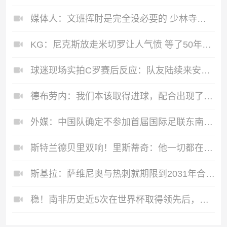
媒体人：文班挥肘是完全没必要的 少林寺最重要的修身养性忘了吗
KG：尼克斯放走米切罗让人气愤 等了50年才夺冠竟直接拆散阵容
球迷现场实拍C罗赛后反应：队友陆续来安慰 强忍泪水4分钟后泪崩
德布劳内：我们本该取得进球，配合出现了几次失误，运气也差了点
外媒：中国队确定不参加首届国际足联东南亚杯，将出战邀请赛
斯特兰德贝里双响！里斯蒂奇：他一切都在变好，要向更好的方向
斯基拉：萨维尼奥与热刺就期限到2031年合同达成原则协议
稳！南非历史近5次在世界杯取得领先后，均能够最终获胜