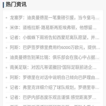
热门资讯
龙塞罗：迪奥曼德是一笔重磅引援，当今皇马坐拥世界独一档攻击线
米体：道格拉斯·路易斯再拒埃弗顿，他想留队 但俱乐部尚未敲定
记者：小蜘蛛下周将告知西蒙尼离队愿望，并希望得到理解和帮助
阿斯：巴萨签罗德里费用约6000万欧元，提供4年税前3000万欧合同
迪奥曼德告别莱比锡：俱乐部会在我心中占据特殊位置，感谢所有
南美足联：对因凡蒂诺撤回“国际足联前进企业计划”提案表示欢迎
阿斯：罗德里在对话中说明自己倾向巴萨理由，皇马对此理解＆祝好
记者：弗里克详细介绍了球队规划，罗德里非常认可并选择加盟巴萨
记者：巴萨内部态度乐观且谨慎 感觉距离罗德里转会完成更近了