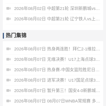
2026年08月02日 中超第21轮 深圳新鹏城vs重庆铜梁龙 全场录像
2026年08月02日 中超第21轮 辽宁铁人vs上海申花 全场录像
热门集锦
2026年08月07日 热身两连胜！拜仁2-1维拉 金玟哉戈麦斯破门迪亚斯替补建功
2026年08月07日 无缘决赛！U17上海点球3-4枪手U17 李秋甫、李文博失点王启戎扑点
2026年08月07日 热身赛-中国女篮险胜尼日利亚 张子宇24+11 杨舒予12+6
2026年08月07日 进军决赛！U17国足点球3-1河床U17将战阿森纳 江宇涵替补两扑点
2026年08月07日 暂升第三！国安4-0新鹏城7轮不败 张玉宁传射达万双响法比奥破门
2026年08月07日 08月07日WNBA常规赛 多伦多节奏 83 - 97 波特兰火焰 集锦