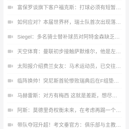
富保罗谈旗下客户福克斯：打球必须有短暂记忆 下赛季他会更好
如何应对？本届世界杯，瑞士队首次出现落后局面
Siegel：多名骑士替补球员对阿特金森缺乏沟通和领导力感到沮丧
天空体育：曼联初步接触萨默维尔，他是左边锋位置首要目标
太阳报介绍费兰女友：马术运动员，已交往5年，其父是名帅恩里克
临阵换帅！突尼斯首轮惨败瑞典后在F组垫底，还将战日本和荷兰
马赫雷斯：对方有梅西 这就是差距，想尽办法要限制他但是没做到
阿斯：莫德里奇权衡未来，在考虑再踢一个赛季还是退役
带队夺冠升超！考文垂官方：俱乐部与主教练兰帕德续约至2029年