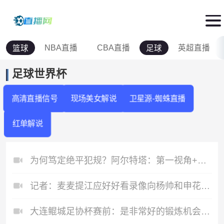
NBA直播
CBA直播
英超直播
篮球
足球
足球世界杯
高清直播信号
现场美女解说
卫星源-蜘蛛直播
红单解说
为何笃定绝平犯规？阿尔特塔：第一视角+球员反应+回放都明明白白
记者：麦麦提江应好好看录像向杨帅和申花道歉，失误太过离谱了
大连鲲城足协杯赛前：是非常好的锻炼机会，希望能够取得好的结果