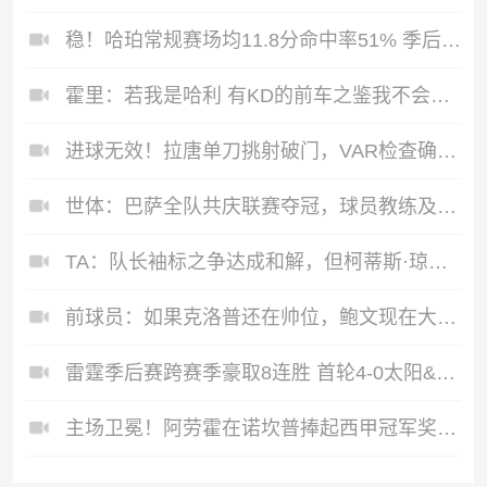
稳！哈珀常规赛场均11.8分命中率51% 季后赛场均13.8分命中率56%
霍里：若我是哈利 有KD的前车之鉴我不会打抢七 波波不会允许他打
进球无效！拉唐单刀挑射破门，VAR检查确认越位
世体：巴萨全队共庆联赛夺冠，球员教练及工作人员携伴侣聚餐
TA：队长袖标之争达成和解，但柯蒂斯·琼斯距离队越来越近
前球员：如果克洛普还在帅位，鲍文现在大概率已经是利物浦球员了
雷霆季后赛跨赛季豪取8连胜 首轮4-0太阳&次轮3-0湖人
主场卫冕！阿劳霍在诺坎普捧起西甲冠军奖杯，巴萨全队激情庆祝