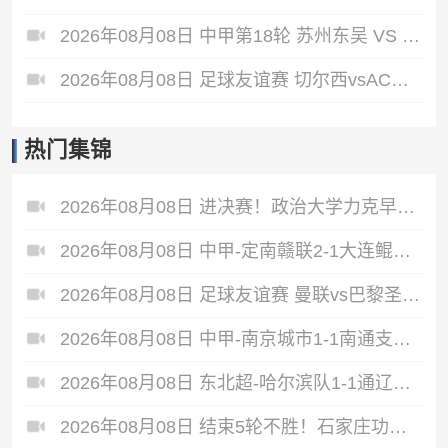
2026年08月08日 中甲第18轮 苏州东吴 VS 长春亚泰 全场录像
2026年08月08日 足球友谊赛 切尔西vsAC米兰 全场录像
热门集锦
2026年08月08日 进决赛！政治大学力克早稻田大学 谢昀达26+6 波波卡22+15+7
2026年08月08日 中甲-定南赣联2-1大连鲲城 达西埃尔两分钟两球
2026年08月08日 足球友谊赛 曼联vs巴黎圣日耳曼 进球
2026年08月08日 中甲-南京城市1-1南通支云5轮不胜 冈萨雷斯建功董洪麟破门救主
2026年08月08日 东北超-哈尔滨队1-1通辽队 李大宇破门李明悦神仙球扳平
2026年08月08日 结束5轮不胜！石家庄功夫2-1十人陕西联合 维尼修斯制胜曹康直红