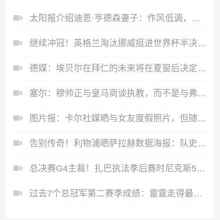
太阳报介绍迪恩·亨德森妻子：作风低调，两人22年结婚生了俩小孩
继续冲冠！英格兰淘汰挪威挺进世界杯半决赛，近3届2次晋级4强
德媒：埃贝尔在拜仁的未来将在夏窗后决定 销售额是重要评估标准
塞尔：穆帅正与皇马商谈执教，而不是与弗洛伦蒂诺的竞选团队谈判
图片报：卡尔社媒晒与女友度假照片，但随后全部删除
告别传奇！利物浦晒萨拉赫数据海报：队史第三射手，八冠加身
总决赛G4主裁！扎巴执法季后赛时尼克斯5胜7负 马刺10胜7负
过去7个总冠军第二赛季成绩：雷霆走得最远&湖人最短首轮出局