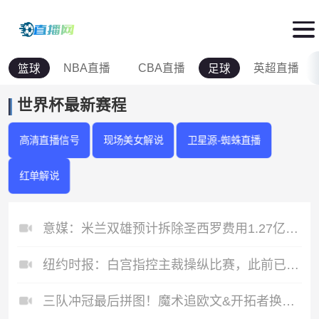
NBA直播
CBA直播
英超直播
篮球
足球
世界杯最新赛程
高清直播信号
现场美女解说
卫星源-蜘蛛直播
红单解说
意媒：米兰双雄预计拆除圣西罗费用1.27亿欧，如今成本却几乎翻倍
纽约时报：白宫指控主裁操纵比赛，此前已研究FIFA规则漏洞以申诉
三队冲冠最后拼图！魔术追欧文&开拓者换墨菲&步行者要琼斯