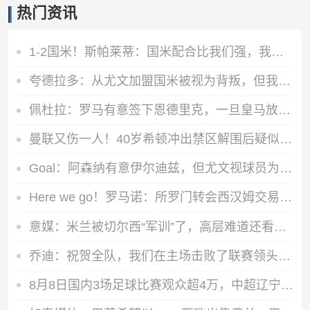
热门资讯
1-2国米！斯帕莱蒂：国米配合比我们强，我们球员很棒 整体是关键
夸德拉多：从尤文加盟国米被视为背叛，但我失业必须寻找其他选择
佩杜拉：罗马有意签下恩德里克，一旦皇马放行将直接加入争夺战
曼联又伤一人！40岁希顿冲出禁区解围后疑似拉伤，被换下
Goal：阿森纳有意伊尔迪兹，但尤文视球员为非卖品，除非天价购买
Here we go！罗马诺：所罗门转会西汉姆交易达成，总价达700万镑
意媒：米兰被切尔西“军训”了，高层难道还看不出阵容短板？
乔迪：祝贺全队，我们在主场击败了联赛领头羊，顺利拿下宝贵三分
8月8日国内3场足球比赛观众超4万，中超辽宁德比62075人排今年第6