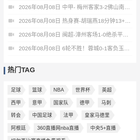
2026年08月08日 中甲- 梅州客家3-2佛山南狮 维尼梅开二度
2026年08月08日 热身赛-胡瑞燕18分钟13+6 中国U18女篮38分大胜蒙古女篮
2026年08月08日 闽超-漳州客场1-0绝杀平潭终结6连败 黄鸿替补登场97分钟破门
2026年08月08日 6轮不胜！蓉城0-1客负玉昆 奥斯卡制胜玉昆暂第三 蓉城全场1射正
热门TAG
足球
篮球
NBA
世界杯
英超
西甲
意甲
国家队
德甲
马刺
转会
中国足球
法甲
皇家马德里
阿根廷
360直播网nba直播
中央5+直播