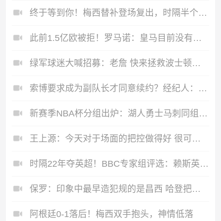
终于等到你！梅西替补登场复出，时隔半个月再次登场
此前1.5亿欧被拒！罗马诺：皇马目前没有计划再次报价阿尔瓦雷斯
绿军球迷大喊招募：老詹 快来拯救波士顿替代乔治！我们需要你
索博要求成为副队长才同意续约？经纪人：一眼假，他想留在利物浦
新赛季NBA杯分组出炉：湖人勇士马刺同组 尼克斯热火骑士同组
王上源：今天对于场面的把控做得好 很可惜没有能够取得进球
时隔22年夺英超！BBC专家组评选：赖斯英超赛季最佳+塔帅最佳主帅
保罗：印象中最早造犯规的是昌西 哈登把它发展成一项真正技术
阿根廷0-1落后！梅西双手抱头，神情低落