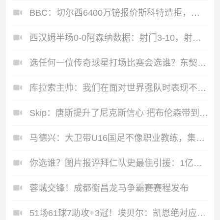
BBC：切尔西6400万镑报价斯科特遭拒，伯恩茅斯坚称球员是非卖品
西汉姆半场0-0阿森纳数据：射门3-10，射正1-2，控球率34%-66%
选任何一位传奇球星打场比赛会选谁？东契奇：迈克尔·乔丹！
库拉索主帅：我们在面对世界强队时表现不错，球员们已付出一切
Skip：唐斯提升了尼克斯信心 把布伦森带到第四节去开启科比模式
马德兴：大卫带U16国足不像职业教练，集训像队员们难得的假期
你选谁？图片报评拜仁队史最佳引援：1亿凯恩/免签莱万/诺伊尔等
蓉城交锋！成都衡昌龙马争霸赛赛程发布
51场61球7助攻+3冠！埃贝尔：凯恩绝对应该进入金球奖候选名单