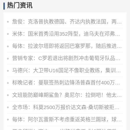
热门资讯
詹俊：克洛普执教德国、齐达内执教法国，两年后的欧洲杯好看了！
米体：国米首秀沿用352阵型，迪乌夫在邓弗里斯的位置上表现出色
每体：拉波尔塔即将返回巴塞罗那，随后推进阿德耶米、小蜘蛛转会
营销专家：C罗若退出将剧烈冲击葡萄牙队品牌形象 他价值远超全队
马德兴：大卫带U16国足不像职业教练，集训像队员们难得的假期
标晚记者：曼联签热刺边锋汤普森首付400万镑，外加400万镑浮动
文班能防巅峰期鲨鱼？奥尼尔：拉倒吧！他太单薄了&1v1我无人能挡
全市场：科莫2500万报价达文森·桑切斯被拒，加拉塔萨雷要3000万
每体：阿尔瓦雷斯不考虑重返英格兰踢球，球员只想加盟巴萨