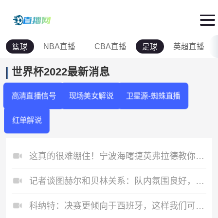
NBA直播
CBA直播
英超直播
篮球
足球
世界杯2022最新消息
高清直播信号
现场美女解说
卫星源-蜘蛛直播
红单解说
这真的很难绷住！宁波海曙捷英弗拉德教你芒果的正确吃法
记者谈图赫尔和贝林关系：队内氛围良好，那天的事不会有太大影响
科纳特：决赛更倾向于西班牙，这样我们可以说是被最终冠军所淘汰