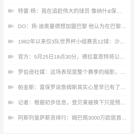
特雷·杨：我在追赶伟大的球员 像纳什&保罗&昌西&帕克
DO：扬·迪奥曼德想加盟巴黎 他认为在巴黎能夺冠&有望竞争金球奖
1982年以来仅3队世界杯小组赛丢12球：沙特、朝鲜、突尼斯
官方：5月25日18点30分，德拉富恩特将公布西班牙世界杯大名单
罗伯逊社媒：这场表现是整个赛季的缩影，我们远未达到应有水平
帕金斯：富保罗说詹姆斯其实心里早已有了答案 但他又突然变了卦
记者：根据初步信息，登贝莱被换下只是预防措施
阿斯列皇萨薪资排行：姆巴佩3000万欧居首，维尼修斯次席莱万第四