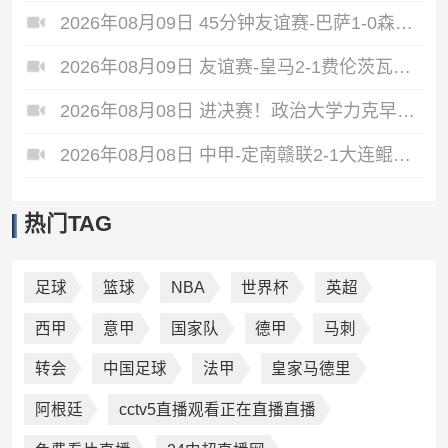
2026年08月09日 45分钟友谊赛-巴萨1-0森林 拉菲点射费尔明造点 两队各一次中柱
2026年08月09日 友谊赛-皇马2-1费伦茨瓦罗斯 里瓦斯建功埃斯皮破门巴尔韦德助攻
2026年08月08日 进决赛！政治大学力克早稻田大学 谢昀达26+6 波波卡22+15+7
2026年08月08日 中甲-定南赣联2-1大连鲲城 达西埃尔两分钟两球
热门TAG
足球
篮球
NBA
世界杯
英超
西甲
意甲
国家队
德甲
马刺
转会
中国足球
法甲
皇家马德里
阿根廷
cctv5直播观看正在直播直播