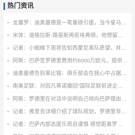
热门资讯
龙塞罗：迪奥曼德是一笔重磅引援，当今皇马坐拥世界独一档攻击线
米体：道格拉斯·路易斯再拒埃弗顿，他想留队 但俱乐部尚未敲定
记者：小蜘蛛下周将告知西蒙尼离队愿望，并希望得到理解和帮助
阿斯：巴萨签罗德里费用约6000万欧元，提供4年税前3000万欧合同
迪奥曼德告别莱比锡：俱乐部会在我心中占据特殊位置，感谢所有
南美足联：对因凡蒂诺撤回“国际足联前进企业计划”提案表示欢迎
阿斯：罗德里在对话中说明自己倾向巴萨理由，皇马对此理解＆祝好
记者：弗里克详细介绍了球队规划，罗德里非常认可并选择加盟巴萨
记者：巴萨内部态度乐观且谨慎 感觉距离罗德里转会完成更近了