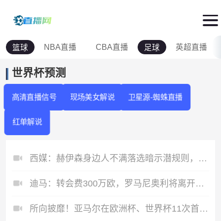
NBA直播
CBA直播
英超直播
篮球
足球
世界杯预测
高清直播信号
现场美女解说
卫星源-蜘蛛直播
红单解说
西媒：赫伊森身边人不满落选暗示潜规则，此前曾有人准备拍纪录片
迪马：转会费300万欧，罗马尼奥利将离开拉齐奥加盟多哈萨德
所向披靡！亚马尔在欧洲杯、世界杯11次首发战绩全胜