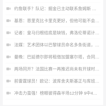
约詹联手？队记：掘金已主动联系詹姆斯 对他表达了明确引援兴趣
基恩：恩里克比卡里克更好，但他可能不会想来曼联处理这一堆问题
记者：皇马归根结底是缺钱，弗洛伦蒂诺计划被搅乱已无法掌控皇马
法媒：艺术团体以巴黎球员命名多条街道，庆祝卫冕欧冠
曼晚：巴延德尔即将租借加盟塞尔塔，合同包含350万镑买断条款
两场同开？法国比赛一再推迟尚未有开球时间 8点挪威将战塞内加尔
前雷霆球员！欧记：波库舍夫斯基正与库班火车头队进行深入谈判
冲击力蛮强！榜眼彼得森半场12分钟 9中4贡献10分2板1帽