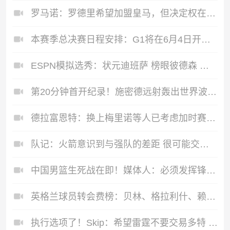
罗马诺：罗德里希望加盟皇马，但决定权在弗洛伦蒂诺手中
本赛季总决赛日程安排：G1将在6月4日开打 最迟6月20日结束
ESPN模拟选秀：状元迪班萨 榜眼彼德森 探花布泽尔 4号秀威尔逊
第20分钟首开纪录！施密德远射轰出世界波，奥地利1-0领先约旦
德拉富恩特：换上梅里诺等人已考虑加时赛，替补球员有大师级贡献
队记：火箭意识到与强队的差距 很可能交易走芬尼 多队对其有意
中国男篮生死战在即！媒体人：必须发挥锋线和篮板优势！
英格兰球员转会费榜：贝林、格拉利什、赖斯前三，戈登位列第7
执行选项了！Skip：希望雷霆不要交易多特 他仍是冲冠关键拼图