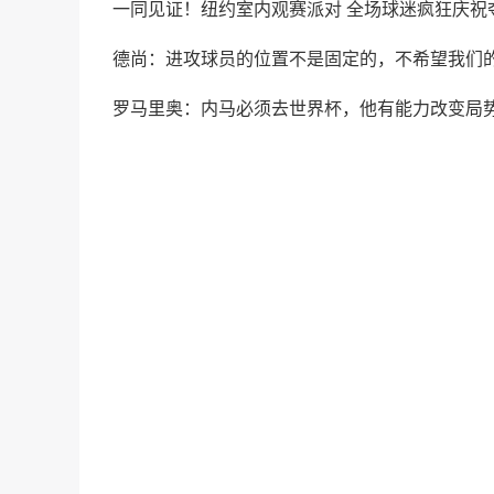
一同见证！纽约室内观赛派对 全场球迷疯狂庆祝
德尚：进攻球员的位置不是固定的，不希望我们
罗马里奥：内马必须去世界杯，他有能力改变局