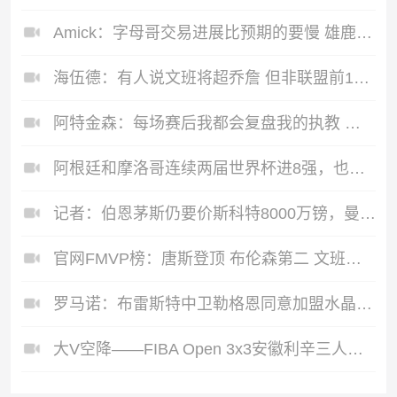
Amick：字母哥交易进展比预期的要慢 雄鹿对整体回报感到失望
海伍德：有人说文班将超乔詹 但非联盟前10的唐斯打得比他更好
阿特金森：每场赛后我都会复盘我的执教 有专业顾问评估我的工作
阿根廷和摩洛哥连续两届世界杯进8强，也是本届仅剩的非欧洲球队
记者：伯恩茅斯仍要价斯科特8000万镑，曼联曼城枪手近两周有接触
官网FMVP榜：唐斯登顶 布伦森第二 文班第三 哈珀第四 OG第五
罗马诺：布雷斯特中卫勒格恩同意加盟水晶宫，他很期待后者计划
大V空降——FIBA Open 3x3安徽利辛三人篮球公开赛圆满落幕