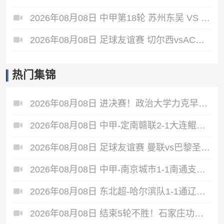
2026年08月08日 中甲第18轮 苏州东吴 VS 长春亚泰 全场录像
2026年08月08日 足球友谊赛 切尔西vsAC米兰 全场录像
热门集锦
2026年08月08日 进决赛！政治大学力克早稻田大学 谢昀达26+6 波波卡22+15+7
2026年08月08日 中甲-定南赣联2-1大连鲲城 达西埃尔两分钟两球
2026年08月08日 足球友谊赛 曼联vs巴黎圣日耳曼 进球
2026年08月08日 中甲-南京城市1-1南通支云5轮不胜 冈萨雷斯建功董洪麟破门救主
2026年08月08日 东北超-哈尔滨队1-1通辽队 李大宇破门李明悦神仙球扳平
2026年08月08日 结束5轮不胜！石家庄功夫2-1十人陕西联合 维尼修斯制胜曹康直红