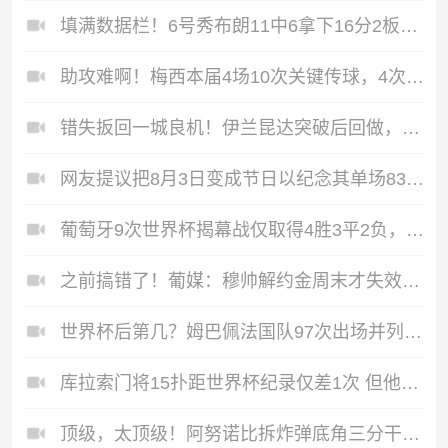
填满数据栏！6号秀布朗11中6拿下16分2板5助2断1帽 正负值+21
助攻难啊！梅西本届4场10次关键传球，4次创造重大机会还未获助攻
错失扳回一城良机！伊兰昆达突破后回做，沃尔帕托近距离射门打飞
网友提议把8月3日变成节日以纪念其单场83分 阿德巴约：完成赞同
葡萄牙9次世界杯揭幕战仅取得4胜3平2负，最近5届有3次战平
之前搞错了！葡媒：穆帅解约金周末才失效，10天期限指的是工作日
世界杯后第几？姆巴佩法国队97次出场并列第十，洛里145场第一
库拉索门将15扑距世界杯纪录仅差1次 但他比霍华德少踢30分钟加时
顶级，太顶级！阿努诺比拆炸弹底角三分干拔命中 再大帽哈珀上篮