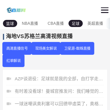
NBA直播
CBA直播
英超直播
篮球
足球
海地VS苏格兰高清视频直播
高清直播信号
现场美女解说
卫星源-蜘蛛直播
红单解说
AZP谈退役：足球就是我的全部，自打学走路起，足球就陪伴着我
有时差没看球！曼城官推发问：我们睡觉的时候，哈兰德进球了吗？
一球迷嘲讽奥利塞可以回德甲虐菜了，奥格斯堡晒战胜拜仁截图回应