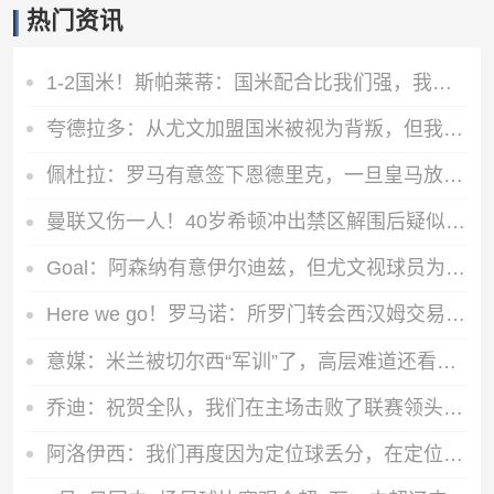
热门资讯
1-2国米！斯帕莱蒂：国米配合比我们强，我们球员很棒 整体是关键
夸德拉多：从尤文加盟国米被视为背叛，但我失业必须寻找其他选择
佩杜拉：罗马有意签下恩德里克，一旦皇马放行将直接加入争夺战
曼联又伤一人！40岁希顿冲出禁区解围后疑似拉伤，被换下
Goal：阿森纳有意伊尔迪兹，但尤文视球员为非卖品，除非天价购买
Here we go！罗马诺：所罗门转会西汉姆交易达成，总价达700万镑
意媒：米兰被切尔西“军训”了，高层难道还看不出阵容短板？
乔迪：祝贺全队，我们在主场击败了联赛领头羊，顺利拿下宝贵三分
阿洛伊西：我们再度因为定位球丢分，在定位球防守上犯了一些错误