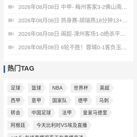
2026年08月08日 中甲- 梅州客家3-2佛山南狮 维尼梅开二度
2026年08月08日 热身赛-胡瑞燕18分钟13+6 中国U18女篮38分大胜蒙古女篮
2026年08月08日 闽超-漳州客场1-0绝杀平潭终结6连败 黄鸿替补登场97分钟破门
2026年08月08日 6轮不胜！蓉城0-1客负玉昆 奥斯卡制胜玉昆暂第三 蓉城全场1射正
热门TAG
足球
篮球
NBA
世界杯
英超
西甲
意甲
国家队
德甲
马刺
转会
中国足球
法甲
皇家马德里
阿根廷
今天比利时VS埃及直播