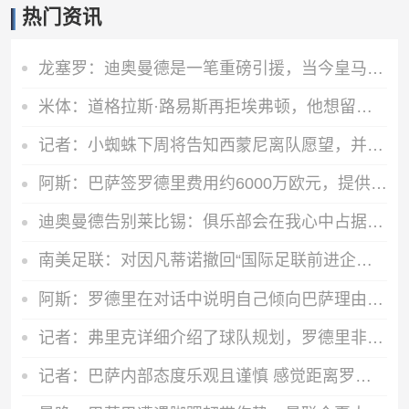
热门资讯
龙塞罗：迪奥曼德是一笔重磅引援，当今皇马坐拥世界独一档攻击线
米体：道格拉斯·路易斯再拒埃弗顿，他想留队 但俱乐部尚未敲定
记者：小蜘蛛下周将告知西蒙尼离队愿望，并希望得到理解和帮助
阿斯：巴萨签罗德里费用约6000万欧元，提供4年税前3000万欧合同
迪奥曼德告别莱比锡：俱乐部会在我心中占据特殊位置，感谢所有
南美足联：对因凡蒂诺撤回“国际足联前进企业计划”提案表示欢迎
阿斯：罗德里在对话中说明自己倾向巴萨理由，皇马对此理解＆祝好
记者：弗里克详细介绍了球队规划，罗德里非常认可并选择加盟巴萨
记者：巴萨内部态度乐观且谨慎 感觉距离罗德里转会完成更近了