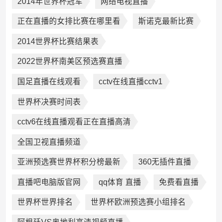
2014年世界杯冠军
网络电视直播
正在直播的女排比赛在哪里看
斯诺克最新比赛
2014世界杯比赛结果表
2022世界杯南美区预选赛直播
国足直播在线观看
cctv在线直播cctv1
世界杯决赛时间表
cctv6在线直播观看正在直播高清
全国卫视直播频道
亚洲预选赛世界杯积分榜最新
360无插件直播
直播吧电脑版官网
qq体育 直播
免费看直播
世界杯世界排名
世界杯欧洲预选赛小组排名