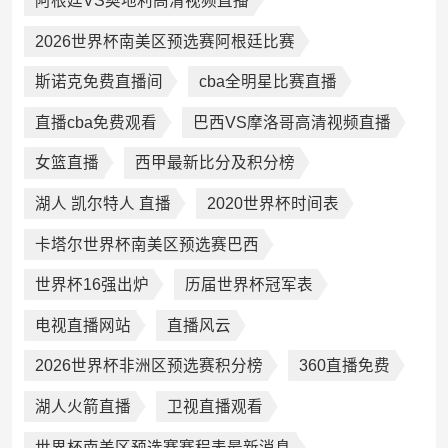
阿根廷VS奥地利高清视频直播
2026世界杯南美区预选赛阿根廷比赛
斯诺克免费直播间
cba全明星比赛直播
直播cba免费观看
巴西VS摩洛哥高清视频直播
女篮直播
西甲最新比分及积分榜
湖人 凯尔特人 直播
2020世界杯时间表
卡塔尔世界杯南美区预选赛巴西
世界杯16强出炉
历届世界杯冠军表
电视直播网站
直播风云
2026世界杯非洲区预选赛积分榜
360直播免费
湖人火箭直播
卫视直播观看
世界杯南美区预选赛赛程表最新消息