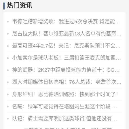
热门资讯
韦德吐槽新增奖项：我进过5次总决赛 肯定能拿一两个东决MVP
尼古拉大队！塞尔维亚最新18人名单有约基奇/约维奇等7个叫尼古拉
最高可签4年2.7亿！美记：尼克斯队预计不会给唐斯提供全额顶薪
小加索尔是球队老板！三届扣篮王麦克朗加盟西班牙赫罗纳俱乐部
神的武器！2K27中距离投篮能力值前十：SGA一枝独秀 KD并列第三
湖人时期媒体日初亮相！76人总裁：老詹首次亮相是发布会或媒体日
身形纤细！恩比德晒训练照：快到那个时间了！
名嘴：绿军可能觉得在塔图姆生涯这个阶段 乔治更适合与他搭档
队记：骑士需要库明加这类球员 但他还没有在高端局证明过自己