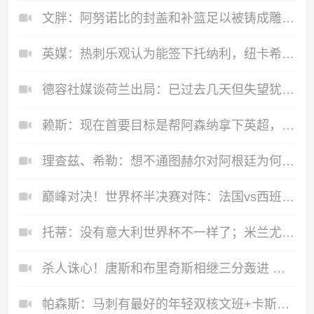
文胖：阿努诺比的封盖和补篮足以被铸成雕像 追帽颇有老詹风采
英媒：热刺乐观认为能签下托纳利，纽卡希望获得超1亿镑转会费
德容社媒谈荷兰出局：已过去几天但失望犹存，我们会变得更加强大
赖斯：现在首要目标是帮阿森纳拿下英超，随后全力冲击世界杯冠军
理查兹、希勒：想不通图赫尔对阿根廷为何不用萨卡；替补上也行啊
巅峰对决！世界杯半决赛对阵：法国vs西班牙！英格兰vs阿根廷！
托蒂：没有意大利世界杯不一样了；米兰尤文挥霍机会帮罗马进欧冠
杀人诛心！唐斯和布里奇斯相继三分轰进 尼克斯领先22分打停骑士
帕森斯：马刺有最好的年轻双核文班+卡斯尔 算上哈珀能讨论BIG3了