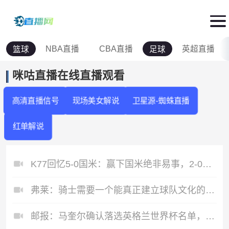
NBA直播
CBA直播
英超直播
篮球
足球
咪咕直播在线直播观看
高清直播信号
现场美女解说
卫星源-蜘蛛直播
红单解说
K77回忆5-0国米：赢下国米绝非易事，2-0后也知他们随时可能追平
弗莱：骑士需要一个能真正建立球队文化的人 哈登&米切尔都不行
邮报：马奎尔确认落选英格兰世界杯名单，但科尔维尔仍有机会入选