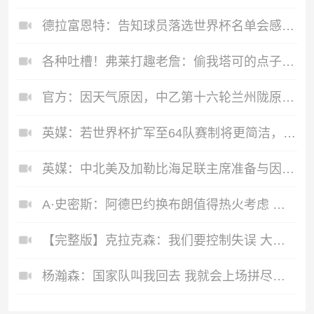
德拉富恩特：告知球员落选世界杯名单会感到痛苦，但他们必须理解
各种吐槽！弗莱打趣老詹：偷我塔可的点子 得那么多分真自私
官方：因天气原因，中乙第十六轮兰州陇原vs泰安天贶比赛延期进行
英媒：若世界杯扩军至64队赛制将更简洁，小组第3出线规则将废止
英媒：中北美及加勒比海足联主席准备与因凡蒂诺竞争FIFA主席职位
A·史密斯：阿德巴约换布朗值得热火考虑 但这会伤了阿德巴约的心
【完整版】克拉克森：我们要控制失误 大桥：我们打得缺少侵略性
杨瀚森：国家队叫我回去 我就会上场拼尽全力去贡献一份力量！