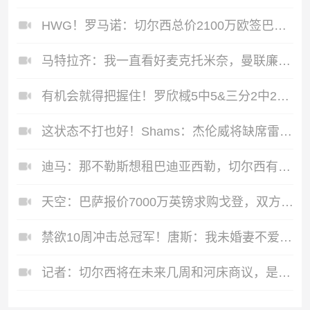
HWG！罗马诺：切尔西总价2100万欧签巴列卡诺28岁左后卫查瓦里亚
马特拉齐：我一直看好麦克托米奈，曼联廉价出售他的操作很离谱
有机会就得把握住！罗欣棫5中5&三分2中2贡献13分2板
这状态不打也好！Shams：杰伦威将缺席雷霆与马刺的抢七大战！
迪马：那不勒斯想租巴迪亚西勒，切尔西有望接受带买断条款的方案
天空：巴萨报价7000万英镑求购戈登，双方俱乐部正在深入谈判
禁欲10周冲击总冠军！唐斯：我未婚妻不爱听这个
记者：切尔西将在未来几周和河床商议，是否提前终止派斯租借合同