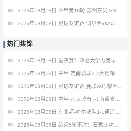
2026年08月08日 中甲第18轮 苏州东吴 VS 长春亚泰 全场录像
2026年08月08日 足球友谊赛 切尔西vsAC米兰 全场录像
热门集锦
2026年08月08日 进决赛！政治大学力克早稻田大学 谢昀达26+6 波波卡22+15+7
2026年08月08日 中甲-定南赣联2-1大连鲲城 达西埃尔两分钟两球
2026年08月08日 足球友谊赛 曼联vs巴黎圣日耳曼 进球
2026年08月08日 中甲-南京城市1-1南通支云5轮不胜 冈萨雷斯建功董洪麟破门救主
2026年08月08日 东北超-哈尔滨队1-1通辽队 李大宇破门李明悦神仙球扳平
2026年08月08日 结束5轮不胜！石家庄功夫2-1十人陕西联合 维尼修斯制胜曹康直红