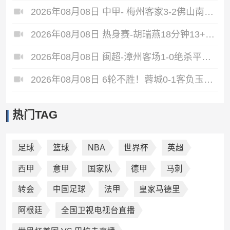
2026年08月08日 中甲- 梅州客家3-2佛山南狮 维尼梅开二度
2026年08月08日 热身赛-胡瑞燕18分钟13+6 中国U18女篮38分大胜蒙古女篮
2026年08月08日 闽超-漳州客场1-0绝杀平潭终结6连败 黄鸿替补登场97分钟破门
2026年08月08日 6轮不胜！蓉城0-1客负玉昆 奥斯卡制胜玉昆暂第三 蓉城全场1射正
热门TAG
足球
篮球
NBA
世界杯
英超
西甲
意甲
国家队
德甲
马刺
转会
中国足球
法甲
皇家马德里
阿根廷
全国卫视电视台直播