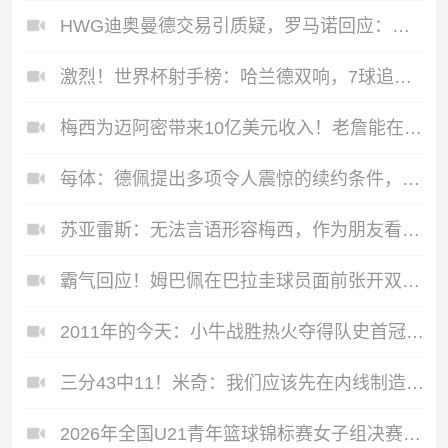
HWG迪奥曼德交易引质疑，罗马诺回应：你会看到的，一切都已谈妥
激烈！世界杯射手榜：哈兰德双响，7球追平姆巴佩、梅西
梅西为迈阿密带来10亿美元收入！老詹能在费城复刻梅西效应吗？
每体：德佩提出多项令人震惊的续约条件，遭到科林蒂安拒绝
苏亚雷斯：无法言语形容梅西，作为朋友看到他享受世界杯最为美好
霸气回应！姆巴佩在巴拉圭球员面前张开双臂庆祝
2011年的今天：小牛战胜热火夺得队史首冠 诺维茨基荣膺FMVP
三分43中11！米奇：我们应该先在内线制造压力 由内而外这么打
2026年全国U21青年篮球锦标赛女子组决赛单项榜单出炉！