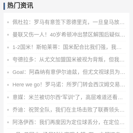
热门资讯
佩杜拉：罗马有意签下恩德里克，一旦皇马放行将直接加入争夺战
曼联又伤一人！40岁希顿冲出禁区解围后疑似拉伤，被换下
1-2国米！斯帕莱蒂：国米配合比我们强，我们球员很棒 整体是关键
夸德拉多：从尤文加盟国米被视为背叛，但我失业必须寻找其他选择
Goal：阿森纳有意伊尔迪兹，但尤文视球员为非卖品，除非天价购买
Here we go！罗马诺：所罗门转会西汉姆交易达成，总价达700万镑
意媒：米兰被切尔西“军训”了，高层难道还看不出阵容短板？
乔迪：祝贺全队，我们在主场击败了联赛领头羊，顺利拿下宝贵三分
阿洛伊西：我们再度因为定位球丢分，在定位球防守上犯了一些错误