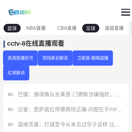
NBA直播
CBA直播
英超直播
篮球
足球
cctv-8在线直播观看
高清直播信号
现场美女解说
卫星源-蜘蛛直播
红单解说
巴媒：佛得角队长莱恩·门德斯涉嫌强奸，正接受警方调查
记者：宽萨直红停赛两场正确 问题在于FIFA对巴洛贡和C罗区别对待
诺维茨基：打球至今从未见过华子这样 比赛还8分钟就去祝贺对手