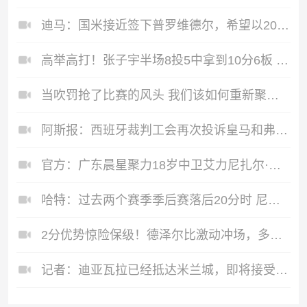
迪马：国米接近签下普罗维德尔，希望以200万至300万欧完成交易
高举高打！张子宇半场8投5中拿到10分6板 首节秀0.2秒空接压哨
当吹罚抢了比赛的风头 我们该如何重新聚焦篮球本身？
阿斯报：西班牙裁判工会再次投诉皇马和弗洛伦蒂诺，包括皇马TV
官方：广东晨星聚力18岁中卫艾力尼扎尔·罗合曼加盟青岛西海岸
哈特：过去两个赛季季后赛落后20分时 尼克斯战绩是5胜3负 太疯狂
2分优势惊险保级！德泽尔比激动冲场，多名球员倒地+拥抱庆祝
记者：迪亚瓦拉已经抵达米兰城，即将接受体检并与米兰签约