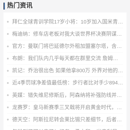
热门资讯
拜仁全球青训学院17岁小将：10岁加入国米青训学院，偶像是诺伊尔
梅迪纳：修车店老板对我大谈世界杯决赛阴谋论，知道我谁后他哭了
官方：曼联门将巴延德尔外租加盟塞尔塔，含400万欧买断条款
布朗：我们队内几乎每天都在群里交流 詹姆斯在群聊里很活跃
凯记：乔治很出色 如果他拿800万 外界对他的风评就截然不同
近4季罚球净差值最低榜：步行者比对手少894个罚球最低 雷霆第5低
英媒：错失维尼修斯后，阿森纳将补强防线并追求孔萨
龙赛罗：皇马新赛季三叉戟将开启黄金时代，配置强到爆炸，太猛了
德天空：阿斯拉尼转会莱比锡只差细节，后者将激活2500万欧解约金