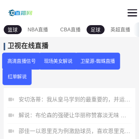
NBA直播
CBA直播
英超直播
篮球
足球
卫视在线直播
高清直播信号
现场美女解说
卫星源-蜘蛛直播
红单解说
安切洛蒂：我从皇马学到的最重要的，并运用到巴西的，就是高标准
解说：布伦森的强硬让华丽称赞寡淡无味 他是典型的好莱坞式英雄
邵佳一以恩里克为例激励球员，喜欢恩里克的韦世豪献声