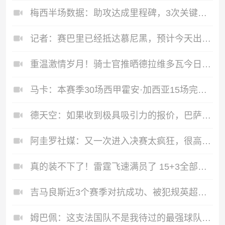
梅西半场数据：助攻达成里程碑，3次关键传球暂无射门
记者：赛巴里已经抵达慕尼黑，预计今天出席拜仁官方欢迎仪式
重温激情岁月！骑士官推晒德拉维多瓦今日到场观战东决G4
马卡：本赛季30场西甲霍安·加西亚15场完成零封，场均失球0.7球
德天空：如果收到极具吸引力的报价，巴萨不会阻碍费兰转会
阿圭罗社媒：又一次进入决赛太疯狂，很高兴享受精彩的世界杯
真的装不下了！雷霆飞速满员了 15+3全部到位！
吉马良斯近3个赛季对抗成功、被犯规英超最多，还参与40粒进球
姆巴佩：这支法国队不是我待过的最强球队，但却是最有潜力的