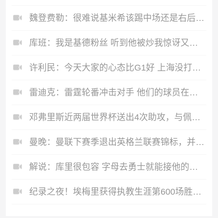
魏登费勒：很难说基米希该踢中场还是右后卫 拜仁对埃贝尔不满意
库班：我是基德粉丝 听到他被炒我惊讶又失望 但要给乌杰里机会
许利民：今天大家的心态比G1好 上海没打好但实力更强 后面很艰难
雷迪克：雷霆轮番冲击对手 他们的球员在任何球队都可进常规轮换
邓弗里斯近两届世界杯送出4次助攻，与佩里西奇并列同期最多
曼晚：曼联下赛季退出英格兰联赛锦标，并精简U21梯队规模
解说：库里很包容 字母去勇士就能接他的班 去湖人球不够分
纪录之夜！埃梅里获得执教生涯第600场胜利，已带队1120场比赛