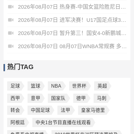
2026年08月07日 热身赛-中国女篮险胜尼日利亚 张子宇24+11 杨舒予12+6
2026年08月07日 进军决赛！U17国足点球3-1河床U17将战阿森纳 江宇涵替补两扑点
2026年08月07日 暂升第三！国安4-0新鹏城7轮不败 张玉宁传射达万双响法比奥破门
2026年08月07日 08月07日WNBA常规赛 多伦多节奏 83 - 97 波特兰火焰 集锦
热门TAG
足球
篮球
NBA
世界杯
英超
西甲
意甲
国家队
德甲
马刺
转会
中国足球
法甲
皇家马德里
阿根廷
中央1台节目直播在线观看