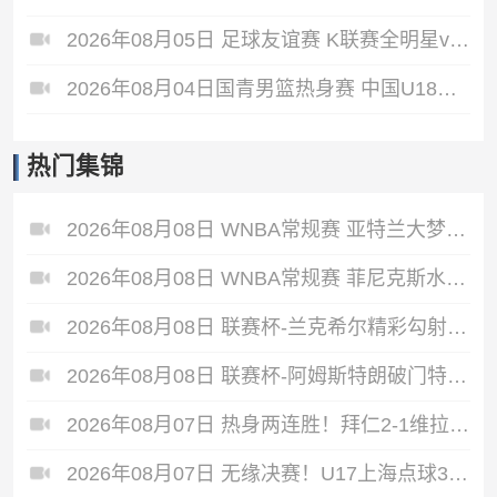
2026年08月05日 足球友谊赛 K联赛全明星vs曼城 全场录像
2026年08月04日国青男篮热身赛 中国U18男篮 - 加拿大大卫·安篮球学院 全场录像
热门集锦
2026年08月08日 WNBA常规赛 亚特兰大梦想 74 - 79 华盛顿神秘人 全场集锦
2026年08月08日 WNBA常规赛 菲尼克斯水星 72 - 75 康涅狄格太阳 全场集锦
2026年08月08日 联赛杯-兰克希尔精彩勾射破门 米德尔斯堡1-0雷克瑟姆
2026年08月08日 联赛杯-阿姆斯特朗破门特林达德建功 狼队3-0维尔港
2026年08月07日 热身两连胜！拜仁2-1维拉 金玟哉戈麦斯破门迪亚斯替补建功
2026年08月07日 无缘决赛！U17上海点球3-4枪手U17 李秋甫、李文博失点王启戎扑点