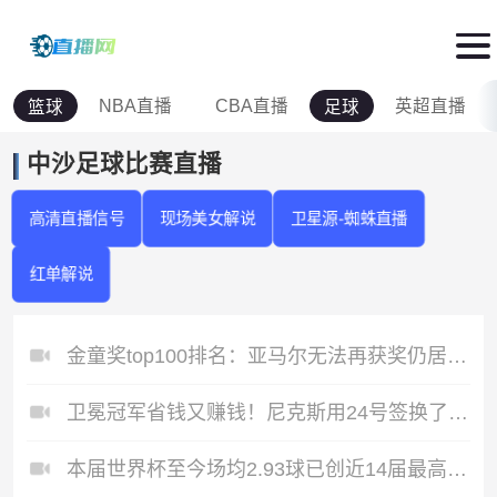
NBA直播
CBA直播
英超直播
篮球
足球
中沙足球比赛直播
高清直播信号
现场美女解说
卫星源-蜘蛛直播
红单解说
金童奖top100排名：亚马尔无法再获奖仍居首，埃斯特旺进前五
卫冕冠军省钱又赚钱！尼克斯用24号签换了5个次轮+2笔现金！
本届世界杯至今场均2.93球已创近14届最高纪录，小组赛阶段2.98球