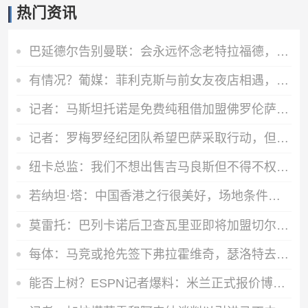
热门资讯
巴延德尔告别曼联：会永远怀念老特拉福德，我的心与你们同在
有情况？葡媒：菲利克斯与前女友夜店相遇，交谈后社媒再次互关
记者：马斯坦托诺是免费纯租借加盟佛罗伦萨，后者承担全额薪水
记者：罗梅罗经纪团队希望巴萨采取行动，但后者首选引进罗德里
纽卡总监：我们不想出售吉马良斯但不得不权衡，他明确说出了意愿
若纳坦·塔：中国香港之行很美好，场地条件一般 但我们踢得不错
莫雷托：巴列卡诺后卫查瓦里亚即将加盟切尔西，很快就会官方宣布
每体：马竞或抢先签下弗拉霍维奇，瑟洛特去留成关键变量
能否上树？ESPN记者爆料：米兰正式报价博卡青年中场帕雷德斯