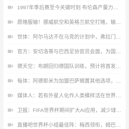
1997年季后赛至今关键时刻 布伦森产量力压乔丹领跑 纳什效率最高
愿赌服输！挪威航空和英格兰航空打赌，输球换对方头像现已更换
世体：阿尔马达不在马竞的计划中，弗拉门戈准备报价3000万欧求购
官方：安切洛蒂与巴西足协官员会面，为国家队制定计划
德天空：布朗回归德国队训练，预计将首发出战巴拉圭
每体：阿德耶米为加盟巴萨搁置其他选项，巴萨对他的态度表示赞赏
媒体人：若有外星人化作人类模样活在世界上 那文班就是其中之一
卫报：FIFA世界杯期间扩大AI应用，减少球员社媒接触的辱骂信息
直播吧世界杯小组最佳阵：梅西领衔，姆巴佩 登贝莱 沃齐尼亚入选