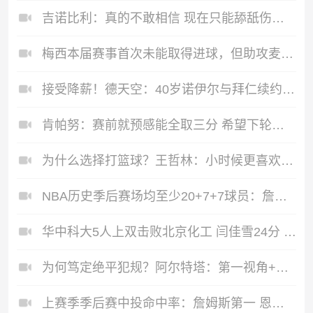
吉诺比利：真的不敢相信 现在只能舔舐伤口&重新再来&别无选择了
梅西本届赛事首次未能取得进球，但助攻麦卡利斯特先拔头筹
接受降薪！德天空：40岁诺伊尔与拜仁续约至2027年，预计很快官宣
肯帕努：赛前就预感能全取三分 希望下轮对阵国安延续良好状态
为什么选择打篮球？王哲林：小时候更喜欢乒乓球 但个子太高了
NBA历史季后赛场均至少20+7+7球员：詹姆斯 东契奇 约基奇 巴恩斯
华中科大5人上双击败北京化工 闫佳雪24分 张恒硕25+8+8
为何笃定绝平犯规？阿尔特塔：第一视角+球员反应+回放都明明白白
上赛季季后赛中投命中率：詹姆斯第一 恩比德第五 杰伦·布朗第七