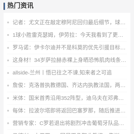
热门资讯
记者：尤文正在敲定穆阿尼回归最后细节，球员可能今日接受体检
1球小胜雷克瑟姆，伊劳拉：今天我看到了更强团队凝聚力和整体性
罗马诺：伊卡尔迪并不是科莫的优先引援目标，球员仍在等待报价
这身材！34岁萨拉赫赤裸上身晒恐怖肌肉线条，其下家仍是未知数
allside-兰州丨悟已往之不谏,知来者之可追
詹俊：克洛普执教德国、齐达内执教法国，两年后的欧洲杯好看了！
米体：国米首秀沿用352阵型，迪乌夫在邓弗里斯的位置上表现出色
每体：拉波尔塔即将返回巴塞罗那，随后推进阿德耶米、小蜘蛛转会
营销专家：C罗若退出将剧烈冲击葡萄牙队品牌形象 他价值远超全队