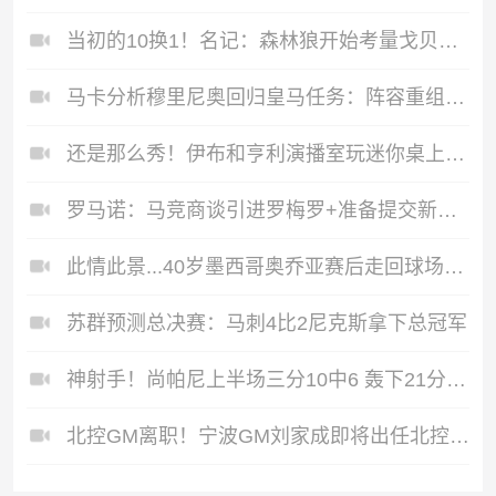
当初的10换1！名记：森林狼开始考量戈贝尔的长期价值并产生疑虑
马卡分析穆里尼奥回归皇马任务：阵容重组、减少伤病、整顿更衣室
还是那么秀！伊布和亨利演播室玩迷你桌上足球，各种秀花式
罗马诺：马竞商谈引进罗梅罗+准备提交新报价，球员希望加盟
此情此景...40岁墨西哥奥乔亚赛后走回球场中央，深情告别
苏群预测总决赛：马刺4比2尼克斯拿下总冠军
神射手！尚帕尼上半场三分10中6 轰下21分5板2助1断
北控GM离职！宁波GM刘家成即将出任北控新任总经理