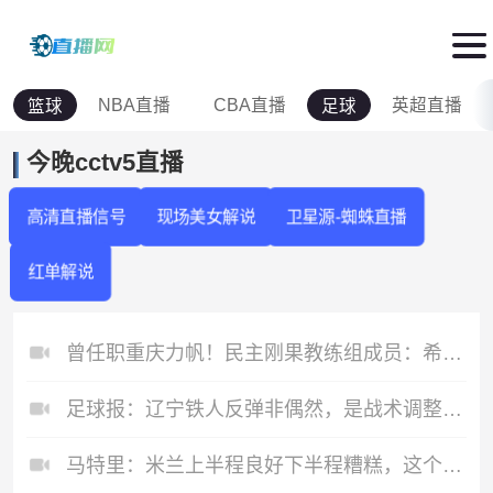
NBA直播
CBA直播
英超直播
篮球
足球
今晚cctv5直播
高清直播信号
现场美女解说
卫星源-蜘蛛直播
红单解说
曾任职重庆力帆！民主刚果教练组成员：希望带队到龙兴足球场作战
足球报：辽宁铁人反弹非偶然，是战术调整、心态蜕变的必然结果
马特里：米兰上半程良好下半程糟糕，这个赛季我打6.5分