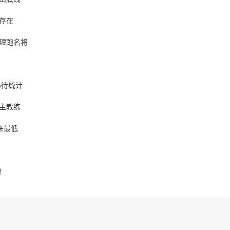
存在
短跑名将
仍待统计
主教练
来最低
！