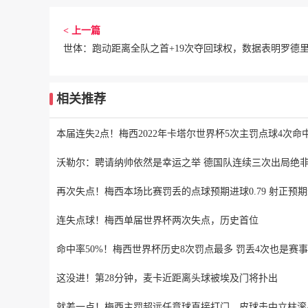
< 上一篇
相关推荐
本届连失2点！梅西2022年卡塔尔世界杯5次主罚点球4次命
沃勒尔：聘请纳帅依然是幸运之举 德国队连续三次出局绝
再次失点！梅西本场比赛罚丢的点球预期进球0.79 射正预期进
连失点球！梅西单届世界杯两次失点，历史首位
命中率50%！梅西世界杯历史8次罚点最多 罚丢4次也是赛
这没进！第28分钟，麦卡近距离头球被埃及门将扑出
就差一点！梅西主罚超远任意球直接打门，皮球击中立柱滚