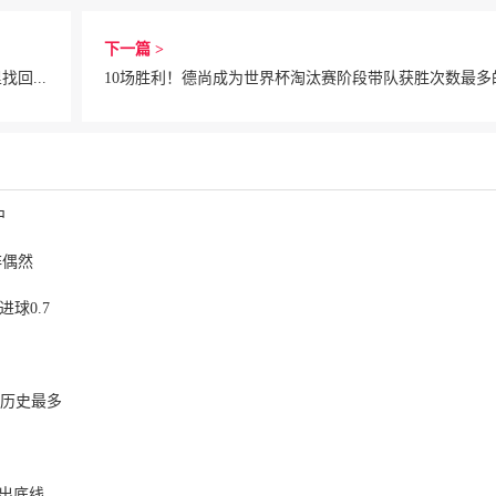
下一篇 >
世体：跑动距离全队之首+19次夺回球权，数据表明罗德里找回状态
10场胜利！德尚成为世界杯淘汰赛阶段带队获胜次数最多
中
非偶然
球0.7
事历史最多
出底线