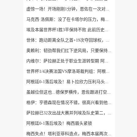
虚惊一场！开场刚刚1分钟，恩佐在一次对抗后捂着膝盖痛苦倒地
马克西·洛佩斯：没了在卡塔尔的压力，梅西正享受比赛且内心快乐
埃及本届世界杯1胜3平保持不败 此前历史仅4支非洲球队能打进八强
世体：跑动距离全队之首+19次夺回球权，数据表明罗德里找回状态
奥赖利：韧劲帮我们扛下逆风局，只要保持这种斗志没人能阻挡我们
内维尔：萨拉赫正处于职业生涯转型期 阿根廷有良好的化学反应
世界杯1/4决赛法国VS摩洛哥裁判组：阿根廷裁判法昆多·特略主哨
阿根廷0-1落后埃及！易卜拉欣力压利马头球破门，阿提亚助攻
虽越位但这也...德保罗横传，恩佐跟进打空门直接偏出
格伊：亨德森现在情况不错，很高兴看到他走在迅速康复的路上
萨拉赫已32次出战大赛并列埃及队史第二，仅次于队友特雷泽盖
阿根廷0-1落后埃及！梅西眉头紧锁
梅西失点！塔利亚菲科造点，梅西本届两次失点