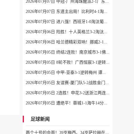
2026年07月07日 中冠-广州海珠醒派2-1广东吴川青年 黎宇扬梅开二度
2026年07月07日 东道主出局！比利时4-1淘汰美国 CDK2射1传 巴洛贡补时被换下
2026年07月07日 进八强！西班牙1-0淘汰葡萄牙 梅里诺91分钟绝杀41岁C罗最后一舞
2026年07月06日 险胜！十人英格兰3-2淘汰墨西哥 贝林双响凯恩点射+送点宽萨直红
2026年07月06日 哈兰德精彩双响！挪威2-1淘汰五星巴西 内马尔点射吉马良斯失点
2026年07月05日 终结2连败！南京城市3-1佛山南狮 恩戈姆建功朱启文双响
2026年07月05日 8轮不败！广西恒宸3-1逆转大连鲲城 姆博双响拉普辛造两球+失点
2026年07月05日 中甲-亚泰3-1逆转梅州 谭龙破门范厚泰造余炜廉乌龙 梅州仍旧垫底
2026年07月05日 友谊赛-厦门队5-2战胜金门队 厦门队五人破门林世捷造王梓岩乌龙
2026年07月05日 2连胜！申花3-2送浙江两连败 37岁吴曦双响拉唐点射 王钰栋破门
2026年07月05日 遭绝平！蓉城1-1海牛14分领跑 杨明洋建功杨聪救主 海牛仍倒数第3
足球新闻
两个十号的会面！39岁梅西、34岁萨拉赫在赛前仪式握手、拥抱