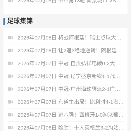
2026年07月05日 中甲第13轮 南京城市 VS 佛山南狮 全场录像
足球集锦
2026年07月08日 将战阿根廷！瑞士点球大战4-3淘汰哥伦比亚 D·桑切斯、库乔失点
2026年07月08日 让2追3绝地逆转！阿根廷3-2绝杀埃及进8强 梅西传射+失点恩佐绝杀
2026年07月07日 中冠-自贡弘祥电碳0-2大连聚惺晟恒 马灿杰破门
2026年07月07日 中冠-辽宁盛京新锐1-1战平上海泽天 双方握手言和
2026年07月07日 中冠-广州海珠醒派2-1广东吴川青年 黎宇扬梅开二度
2026年07月07日 东道主出局！比利时4-1淘汰美国 CDK2射1传 巴洛贡补时被换下
2026年07月07日 进八强！西班牙1-0淘汰葡萄牙 梅里诺91分钟绝杀41岁C罗最后一舞
2026年07月06日 险胜！十人英格兰3-2淘汰墨西哥 贝林双响凯恩点射+送点宽萨直红