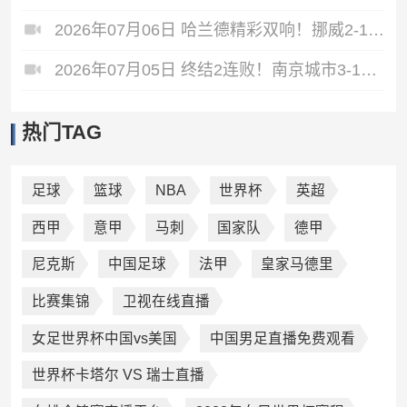
2026年07月06日 哈兰德精彩双响！挪威2-1淘汰五星巴西 内马尔点射吉马良斯失点
2026年07月05日 终结2连败！南京城市3-1佛山南狮 恩戈姆建功朱启文双响
热门TAG
足球
篮球
NBA
世界杯
英超
西甲
意甲
马刺
国家队
德甲
尼克斯
中国足球
法甲
皇家马德里
比赛集锦
卫视在线直播
女足世界杯中国vs美国
中国男足直播免费观看
世界杯卡塔尔 VS 瑞士直播