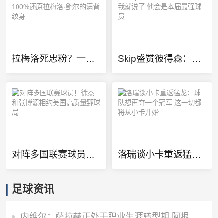
拉梅洛死忠粉？一球迷100%还原拉梅洛·鲍尔的满背纹身
Skip盛赞彼得森：选秀前我就说了 他会是本届最强球员
对阵多国联赛球员！徐杰和张博源相约美国高质量野球局
洛瑞谈小卡重返猛龙：球队想再夺一个冠军 这一切都将从小卡开始
足球资讯
内维尔：萨拉赫正处于职业生涯转型期 阿根廷有良好的化学反应