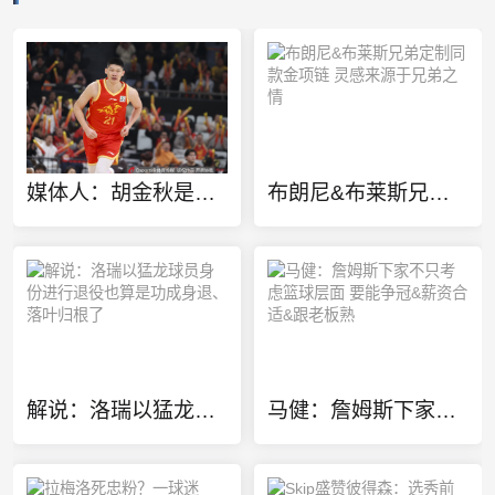
媒体人：胡金秋是否会离队还不确定 广厦收到一些报价 且金额不低
布朗尼&布莱斯兄弟定制同款金项链 灵感来源于兄弟之情
解说：洛瑞以猛龙球员身份进行退役也算是功成身退、落叶归根了
马健：詹姆斯下家不只考虑篮球层面 要能争冠&薪资合适&跟老板熟