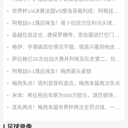
世界杯1/4决赛法国VS摩洛哥裁判组：阿根廷裁判法昆多·特略主哨
阿根廷0-1落后埃及！易卜拉欣力压利马头球破门，阿提亚助攻
虽越位但这也...德保罗横传，恩佐跟进打空门直接偏出
格伊：亨德森现在情况不错，很高兴看到他走在迅速康复的路上
萨拉赫已32次出战大赛并列埃及队史第二，仅次于队友特雷泽盖
阿根廷0-1落后埃及！梅西眉头紧锁
梅西失点！塔利亚菲科造点，梅西本届两次失点
米体：希拉税后年薪为500万欧元，球员很快将抵达米兰接受体检
连失两点！梅西本届世界杯两次主罚点球，一次打偏一次被扑
足球录像