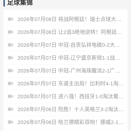
足球集锦
2026年07月08日 将战阿根廷！瑞士点球大战4-3淘汰哥伦比亚 D·桑切斯、库乔失点
2026年07月08日 让2追3绝地逆转！阿根廷3-2绝杀埃及进8强 梅西传射+失点恩佐绝杀
2026年07月07日 中冠-自贡弘祥电碳0-2大连聚惺晟恒 马灿杰破门
2026年07月07日 中冠-辽宁盛京新锐1-1战平上海泽天 双方握手言和
2026年07月07日 中冠-广州海珠醒派2-1广东吴川青年 黎宇扬梅开二度
2026年07月07日 东道主出局！比利时4-1淘汰美国 CDK2射1传 巴洛贡补时被换下
2026年07月07日 进八强！西班牙1-0淘汰葡萄牙 梅里诺91分钟绝杀41岁C罗最后一舞
2026年07月06日 险胜！十人英格兰3-2淘汰墨西哥 贝林双响凯恩点射+送点宽萨直红
2026年07月06日 哈兰德精彩双响！挪威2-1淘汰五星巴西 内马尔点射吉马良斯失点