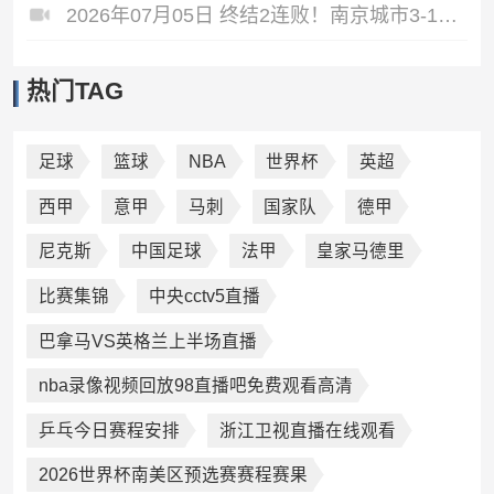
2026年07月05日 终结2连败！南京城市3-1佛山南狮 恩戈姆建功朱启文双响
热门TAG
足球
篮球
NBA
世界杯
英超
西甲
意甲
马刺
国家队
德甲
尼克斯
中国足球
法甲
皇家马德里
比赛集锦
中央cctv5直播
巴拿马VS英格兰上半场直播
nba录像视频回放98直播吧免费观看高清
乒乓今日赛程安排
浙江卫视直播在线观看
2026世界杯南美区预选赛赛程赛果