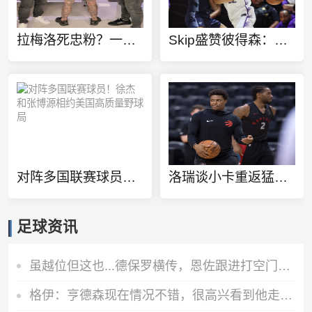
拉梅洛死忠粉？一球迷100%还原拉梅洛·鲍尔的满背纹身
Skip盛赞彼得森：选秀前我就说了 他会是本届最强球员
对阵多国联赛球员！徐杰和张博源相约美国高质量野球局
洛瑞谈小卡重返猛龙：球队想再夺一个冠军 这一切都将从小卡开始
足球资讯
虽越位但这也...德保罗横传，恩佐跟进打空门直接偏出
格伊：亨德森现在情况不错，很高兴看到他走在迅速康复的路上