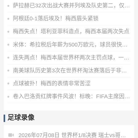
萨拉赫已32次出战大赛并列埃及队史第二，仅次于队友特雷泽盖
阿根廷0-1落后埃及！梅西眉头紧锁
梅西失点！塔利亚菲科造点，梅西本届两次失点
米体：希拉税后年薪为500万欧元，球员很快将抵达米兰接受体检
连失两点！梅西本届世界杯两次主罚点球，一次打偏一次被扑
南美球队历史第3次在世界杯淘汰赛落后于非洲 此前1胜1负
点球被扑！梅西的表情非常苦涩
卷入巴洛贡红牌事件风波！标晚：FIFA主席因凡蒂诺辞职可能性低
足球录像
2026年07月08日 世界杯1/8决赛 瑞士vs哥伦比亚 全场录像