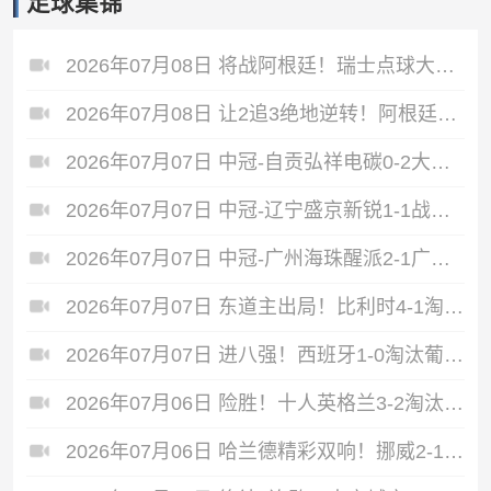
足球集锦
2026年07月08日 将战阿根廷！瑞士点球大战4-3淘汰哥伦比亚 D·桑切斯、库乔失点
2026年07月08日 让2追3绝地逆转！阿根廷3-2绝杀埃及进8强 梅西传射+失点恩佐绝杀
2026年07月07日 中冠-自贡弘祥电碳0-2大连聚惺晟恒 马灿杰破门
2026年07月07日 中冠-辽宁盛京新锐1-1战平上海泽天 双方握手言和
2026年07月07日 中冠-广州海珠醒派2-1广东吴川青年 黎宇扬梅开二度
2026年07月07日 东道主出局！比利时4-1淘汰美国 CDK2射1传 巴洛贡补时被换下
2026年07月07日 进八强！西班牙1-0淘汰葡萄牙 梅里诺91分钟绝杀41岁C罗最后一舞
2026年07月06日 险胜！十人英格兰3-2淘汰墨西哥 贝林双响凯恩点射+送点宽萨直红
2026年07月06日 哈兰德精彩双响！挪威2-1淘汰五星巴西 内马尔点射吉马良斯失点