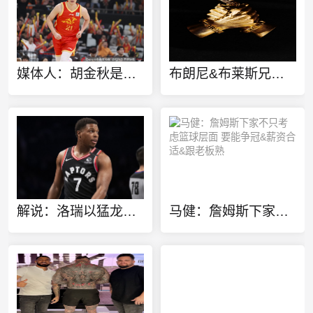
媒体人：胡金秋是否会离队还不确定 广厦收到一些报价 且金额不低
布朗尼&布莱斯兄弟定制同款金项链 灵感来源于兄弟之情
解说：洛瑞以猛龙球员身份进行退役也算是功成身退、落叶归根了
马健：詹姆斯下家不只考虑篮球层面 要能争冠&薪资合适&跟老板熟