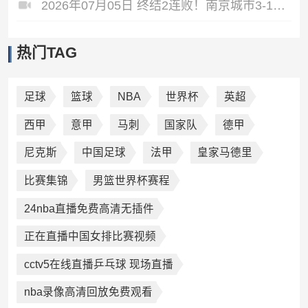
2026年07月05日 终结2连败！南京城市3-1佛山南狮 恩戈姆建功朱启文双响
热门TAG
足球
篮球
NBA
世界杯
英超
西甲
意甲
马刺
国家队
德甲
尼克斯
中国足球
法甲
皇家马德里
比赛集锦
男篮世界杯赛程
24nba直播免费高清无插件
正在直播中国女排比赛视频
cctv5在线直播乒乓球 现场直播
nba录像高清回放免费观看