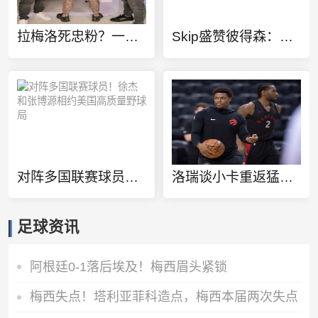
拉梅洛死忠粉？一球迷100%还原拉梅洛·鲍尔的满背纹身
Skip盛赞彼得森：选秀前我就说了 他会是本届最强球员
对阵多国联赛球员！徐杰和张博源相约美国高质量野球局
洛瑞谈小卡重返猛龙：球队想再夺一个冠军 这一切都将从小卡开始
足球资讯
阿根廷0-1落后埃及！梅西眉头紧锁
梅西失点！塔利亚菲科造点，梅西本届两次失点