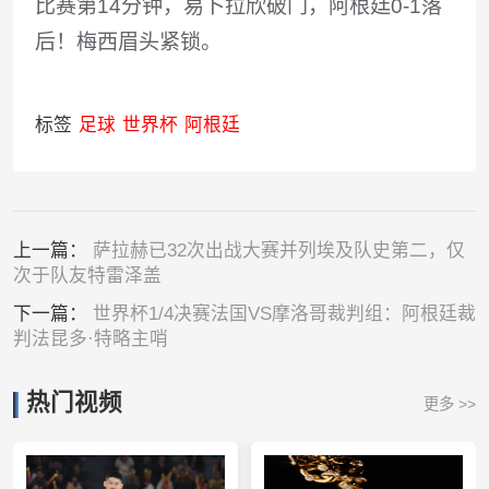
比赛第14分钟，易卜拉欣破门，阿根廷0-1落
后！梅西眉头紧锁。
标签
足球
世界杯
阿根廷
上一篇：
萨拉赫已32次出战大赛并列埃及队史第二，仅
次于队友特雷泽盖
下一篇：
世界杯1/4决赛法国VS摩洛哥裁判组：阿根廷裁
判法昆多·特略主哨
热门视频
更多 >>