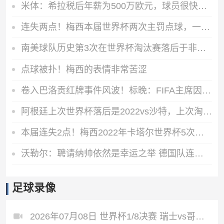
米体：希拉税后年薪为500万欧元，球员很快将抵达米兰接受体检
连失两点！梅西本届世界杯两次主罚点球，一次打偏一次被扑
南美球队历史第3次在世界杯淘汰赛落后于非洲 此前1胜1负
点球被扑！梅西的表情非常苦涩
卷入巴洛贡红牌事件风波！标晚：FIFA主席因凡蒂诺辞职可能性低
阿根廷上次世界杯落后是2022vs沙特，上次淘汰赛落后是2018vs法国
本届连失2点！梅西2022年卡塔尔世界杯5次主罚点球4次命中
沃勒尔：聘请纳帅依然是幸运之举 德国队连续三次出局绝非偶然
足球录像
2026年07月08日 世界杯1/8决赛 瑞士vs哥伦比亚 全场录像