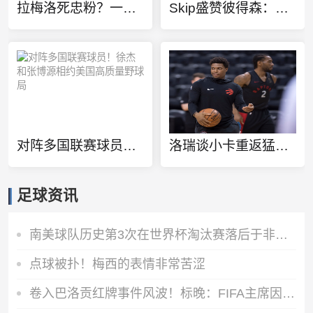
拉梅洛死忠粉？一球迷100%还原拉梅洛·鲍尔的满背纹身
Skip盛赞彼得森：选秀前我就说了 他会是本届最强球员
对阵多国联赛球员！徐杰和张博源相约美国高质量野球局
洛瑞谈小卡重返猛龙：球队想再夺一个冠军 这一切都将从小卡开始
足球资讯
南美球队历史第3次在世界杯淘汰赛落后于非洲 此前1胜1负
点球被扑！梅西的表情非常苦涩
卷入巴洛贡红牌事件风波！标晚：FIFA主席因凡蒂诺辞职可能性低