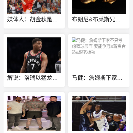
媒体人：胡金秋是否会离队还不确定 广厦收到一些报价 且金额不低
布朗尼&布莱斯兄弟定制同款金项链 灵感来源于兄弟之情
解说：洛瑞以猛龙球员身份进行退役也算是功成身退、落叶归根了
马健：詹姆斯下家不只考虑篮球层面 要能争冠&薪资合适&跟老板熟