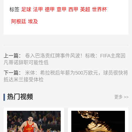
标签
足球
法甲
德甲
意甲
西甲
英超
世界杯
阿根廷
埃及
上一篇：
卷入巴洛贡红牌事件风波！标晚：FIFA主席因
凡蒂诺辞职可能性低
下一篇：
米体：希拉税后年薪为500万欧元，球员很快将
抵达米兰接受体检
热门视频
更多 >>