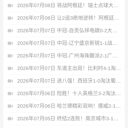
2026年07月08日 将战阿根廷！瑞士点球大战4-3淘汰哥伦比亚 D·桑切斯、库乔失点
2026年07月08日 让2追3绝地逆转！阿根廷3-2绝杀埃及进8强 梅西传射+失点恩佐绝杀
2026年07月07日 中冠-自贡弘祥电碳0-2大连聚惺晟恒 马灿杰破门
2026年07月07日 中冠-辽宁盛京新锐1-1战平上海泽天 双方握手言和
2026年07月07日 中冠-广州海珠醒派2-1广东吴川青年 黎宇扬梅开二度
2026年07月07日 东道主出局！比利时4-1淘汰美国 CDK2射1传 巴洛贡补时被换下
2026年07月07日 进八强！西班牙1-0淘汰葡萄牙 梅里诺91分钟绝杀41岁C罗最后一舞
2026年07月06日 险胜！十人英格兰3-2淘汰墨西哥 贝林双响凯恩点射+送点宽萨直红
2026年07月06日 哈兰德精彩双响！挪威2-1淘汰五星巴西 内马尔点射吉马良斯失点
2026年07月05日 终结2连败！南京城市3-1佛山南狮 恩戈姆建功朱启文双响