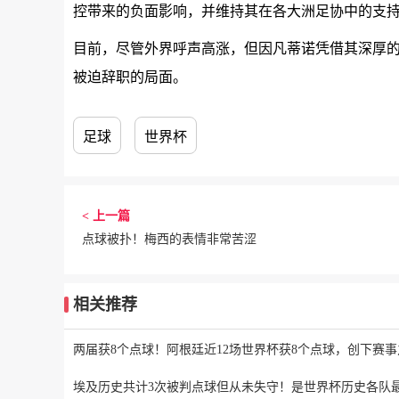
控带来的负面影响，并维持其在各大洲足协中的支
目前，尽管外界呼声高涨，但因凡蒂诺凭借其深厚
被迫辞职的局面。
足球
世界杯
< 上一篇
点球被扑！梅西的表情非常苦涩
相关推荐
两届获8个点球！阿根廷近12场世界杯获8个点球，创下赛事
埃及历史共计3次被判点球但从未失守！是世界杯历史各队