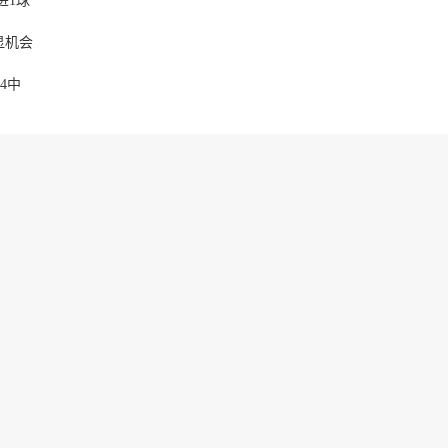
显机会
4中