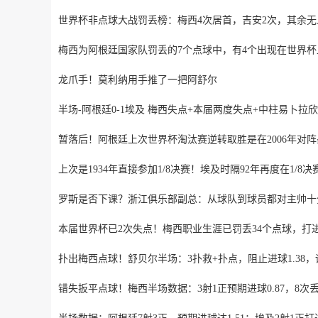
世界杯非点球大战罚丢榜：梅西4次居首，吉安2次，其余无
梅西为阿根廷国家队罚丢的7个点球中，有4个出现在世界杯
龙爪手！莫利纳用手推了一把阿舒尔
半场-阿根廷0-1埃及 梅西失点+本届两度失点+中柱易卜拉
暂落后！阿根廷上次世界杯淘汰赛逆转取胜是在2006年对
上次是1934年直接参加1/8决赛！埃及时隔92年再度在1/8决
罗斯是否下课？浙江俱乐部副总：从球队到球员都对主帅十
本届世界杯已2次失点！梅西职业生涯已罚丢34个点球，打进
扑出梅西点球！舒贝尔半场：3扑救+扑点，阻止进球1.38，评
错失扳平点球！梅西半场数据：3射1正预期进球0.87，8次
半场数据：阿根廷7射3正，预期进球达1.51；埃及2射1正打