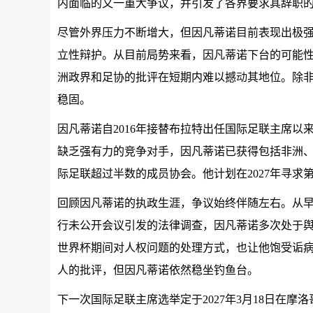
内面临的又一重大争议，并引发了各界要求其辞职
尽管外界压力不断增大，但因凡蒂诺目前表现出极
立性辩护。从目前局势来看，因凡蒂诺下台的可能
洲政界和足协的批评在短期内难以撼动其地位。除
稳固。
因凡蒂诺自2016年接替布拉特出任国际足联主席以来
缺乏强有力的竞争对手，因凡蒂诺已获得包括非洲
际足联超过半数的成员协会。他计划在2027年寻求第
回顾因凡蒂诺的执政生涯，争议始终伴随左右。从
行未公开会议引发的法律调查，因凡蒂诺多次处于
世界杯期间对人权问题的处理方式，也让他饱受诟
人的批评，但因凡蒂诺依然稳坐钓鱼台。
下一次国际足联主席选举定于2027年3月18日在