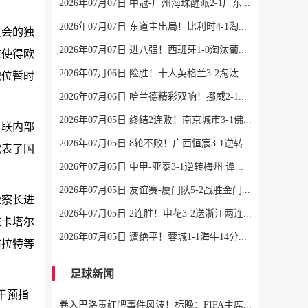
2026年07月07日 中冠-广州海珠醒派2-1广东吴川青年 黎宇扬梅开二度
2026年07月07日 东道主出局！比利时4-1淘汰美国 CDK2射1传 巴洛贡补时被换下
员会的独
2026年07月07日 进八强！西班牙1-0淘汰葡萄牙 梅里诺91分钟绝杀41岁C罗最后一舞
这使得欧
2026年07月06日 险胜！十人英格兰3-2淘汰墨西哥 贝林双响凯恩点射+送点宽萨直红
职位暂时
2026年07月06日 哈兰德精彩双响！挪威2-1淘汰五星巴西 内马尔点射吉马良斯失点
2026年07月05日 终结2连败！南京城市3-1佛山南狮 恩戈姆建功朱启文双响
足联内部
2026年07月05日 8轮不败！广西恒宸3-1逆转大连鲲城 姆博双响拉普辛造两球+失点
代表了国
2026年07月05日 中甲-亚泰3-1逆转梅州 谭龙破门范厚泰造余炜廉乌龙 梅州仍旧垫底
2026年07月05日 友谊赛-厦门队5-2战胜金门队 厦门队五人破门林世捷造王梓岩乌龙
检察长进
2026年07月05日 2连胜！申花3-2送浙江两连败 37岁吴曦双响拉唐点射 王钰栋破门
在卡塔尔
2026年07月05日 遭绝平！蓉城1-1海牛14分领跑 杨明洋建功杨聪救主 海牛仍倒数第3
布拉特等
足球新闻
干预指
卷入巴洛贡红牌事件风波！标晚：FIFA主席因凡蒂诺辞职可能性低