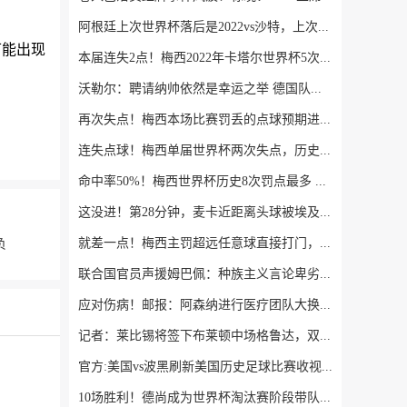
阿根廷上次世界杯落后是2022vs沙特，上次淘汰赛落后是2018vs法国
可能出现
本届连失2点！梅西2022年卡塔尔世界杯5次主罚点球4次命中
沃勒尔：聘请纳帅依然是幸运之举 德国队连续三次出局绝非偶然
再次失点！梅西本场比赛罚丢的点球预期进球0.79 射正预期进球0.7
连失点球！梅西单届世界杯两次失点，历史首位
命中率50%！梅西世界杯历史8次罚点最多 罚丢4次也是赛事历史最多
这没进！第28分钟，麦卡近距离头球被埃及门将扑出
就差一点！梅西主罚超远任意球直接打门，皮球击中立柱滚出底线
负
联合国官员声援姆巴佩：种族主义言论卑劣，这种现象广泛存在
应对伤病！邮报：阿森纳进行医疗团队大换血，挖角专家、短跑名将
记者：莱比锡将签下布莱顿中场格鲁达，双方达成口头协议
官方:美国vs波黑刷新美国历史足球比赛收视纪录 vs比利时仍待统计
10场胜利！德尚成为世界杯淘汰赛阶段带队获胜次数最多的主教练