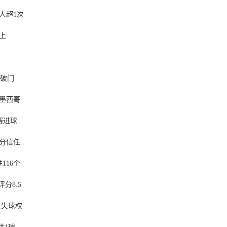
人超1次
上
欣破门
阵墨西哥
赛进球
分信任
116个
分8.5
丢失球权
进1球