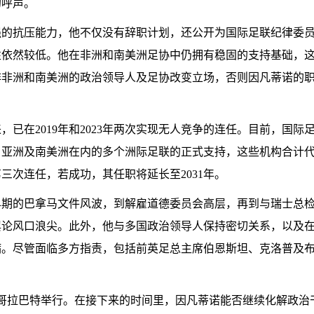
的呼声。
强的抗压能力，他不仅没有辞职计划，还公开为国际足联纪律委
性依然较低。他在非洲和南美洲足协中仍拥有稳固的支持基础，
非非洲和南美洲的政治领导人及足协改变立场，否则因凡蒂诺的
，已在2019年和2023年两次实现无人竞争的连任。目前，国际
、亚洲及南美洲在内的多个洲际足联的正式支持，这些机构合计
三次连任，若成功，其任职将延长至2031年。
早期的巴拿马文件风波，到解雇道德委员会高层，再到与瑞士总
舆论风口浪尖。此外，他与多国政治领导人保持密切关系，以及
病。尽管面临多方指责，包括前英足总主席伯恩斯坦、克洛普及
摩洛哥拉巴特举行。在接下来的时间里，因凡蒂诺能否继续化解政治