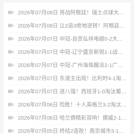
2026年07月08日 将战阿根廷！瑞士点球大战4-3淘汰哥伦比亚 D·桑切斯、库乔失点
2026年07月08日 让2追3绝地逆转！阿根廷3-2绝杀埃及进8强 梅西传射+失点恩佐绝杀
2026年07月07日 中冠-自贡弘祥电碳0-2大连聚惺晟恒 马灿杰破门
2026年07月07日 中冠-辽宁盛京新锐1-1战平上海泽天 双方握手言和
2026年07月07日 中冠-广州海珠醒派2-1广东吴川青年 黎宇扬梅开二度
2026年07月07日 东道主出局！比利时4-1淘汰美国 CDK2射1传 巴洛贡补时被换下
2026年07月07日 进八强！西班牙1-0淘汰葡萄牙 梅里诺91分钟绝杀41岁C罗最后一舞
2026年07月06日 险胜！十人英格兰3-2淘汰墨西哥 贝林双响凯恩点射+送点宽萨直红
2026年07月06日 哈兰德精彩双响！挪威2-1淘汰五星巴西 内马尔点射吉马良斯失点
2026年07月05日 终结2连败！南京城市3-1佛山南狮 恩戈姆建功朱启文双响