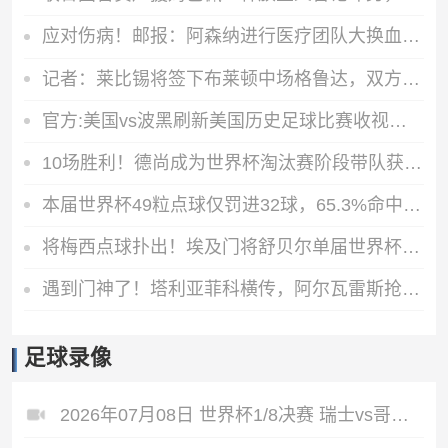
应对伤病！邮报：阿森纳进行医疗团队大换血，挖角专家、短跑名将
记者：莱比锡将签下布莱顿中场格鲁达，双方达成口头协议
官方:美国vs波黑刷新美国历史足球比赛收视纪录 vs比利时仍待统计
10场胜利！德尚成为世界杯淘汰赛阶段带队获胜次数最多的主教练
本届世界杯49粒点球仅罚进32球，65.3%命中率是有统计以来最低
将梅西点球扑出！埃及门将舒贝尔单届世界杯扑出2粒点球
遇到门神了！塔利亚菲科横传，阿尔瓦雷斯抢点攻门被扑出！
足球录像
2026年07月08日 世界杯1/8决赛 瑞士vs哥伦比亚 全场录像