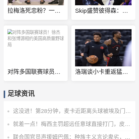
拉梅洛死忠粉？一球迷100%还原拉梅洛·鲍尔的满背纹身
Skip盛赞彼得森：选秀前我就说了 他会是本届最强球员
对阵多国联赛球员！徐杰和张博源相约美国高质量野球局
洛瑞谈小卡重返猛龙：球队想再夺一个冠军 这一切都将从小卡开始
足球资讯
这没进！第28分钟，麦卡近距离头球被埃及门将扑出
就差一点！梅西主罚超远任意球直接打门，皮球击中立柱滚出底线
联合国官员声援姆巴佩：种族主义言论卑劣，这种现象广泛存在