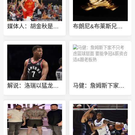
媒体人：胡金秋是否会离队还不确定 广厦收到一些报价 且金额不低
布朗尼&布莱斯兄弟定制同款金项链 灵感来源于兄弟之情
解说：洛瑞以猛龙球员身份进行退役也算是功成身退、落叶归根了
马健：詹姆斯下家不只考虑篮球层面 要能争冠&薪资合适&跟老板熟