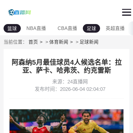
NBA直播
CBA直播
英超直播
篮球
足球
当前位置：
首页
>
体育新闻
>
足球新闻
阿森纳5月最佳球员4人候选名单：拉
亚、萨卡、哈弗茨、约克雷斯
来源：24直播网
发布时间：2026-06-04 02:04:07