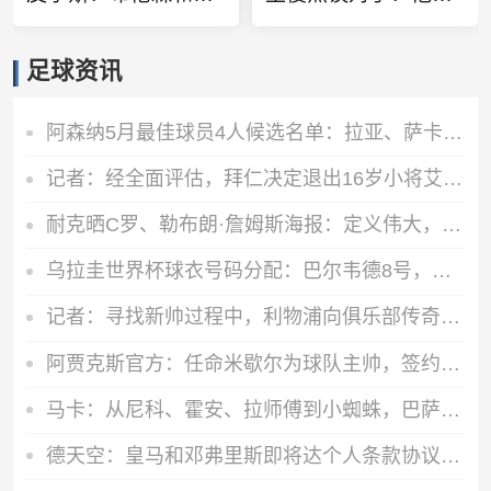
足球资讯
阿森纳5月最佳球员4人候选名单：拉亚、萨卡、哈弗茨、约克雷斯
记者：经全面评估，拜仁决定退出16岁小将艾希霍恩争夺战
耐克晒C罗、勒布朗·詹姆斯海报：定义伟大，再刷新伟大的定义
乌拉圭世界杯球衣号码分配：巴尔韦德8号，努涅斯9号，阿劳霍4号
记者：寻找新帅过程中，利物浦向俱乐部传奇教头克洛普征询了意见
阿贾克斯官方：任命米歇尔为球队主帅，签约两年至2028年
马卡：从尼科、霍安、拉师傅到小蜘蛛，巴萨的转会操作正四处树敌
德天空：皇马和邓弗里斯即将达个人条款协议，是否激活解约金未知