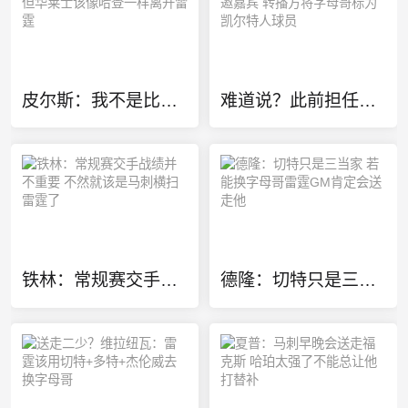
皮尔斯：我不是比较天赋 但华莱士该像哈登一样离开雷霆
难道说？此前担任欧冠特邀嘉宾 转播方将字母哥标为凯尔特人球员
铁林：常规赛交手战绩并不重要 不然就该是马刺横扫雷霆了
德隆：切特只是三当家 若能换字母哥雷霆GM肯定会送走他