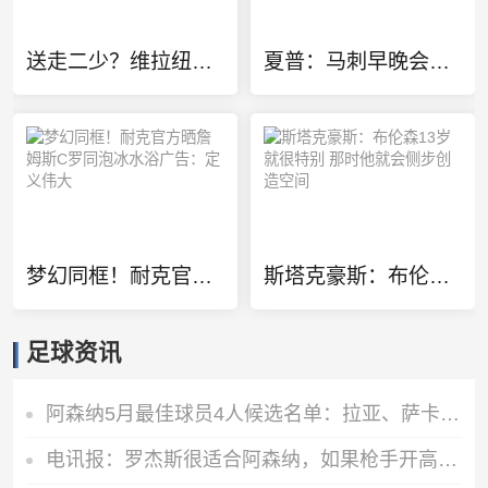
送走二少？维拉纽瓦：雷霆该用切特+多特+杰伦威去换字母哥
夏普：马刺早晚会送走福克斯 哈珀太强了不能总让他打替补
梦幻同框！耐克官方晒詹姆斯C罗同泡冰水浴广告：定义伟大
斯塔克豪斯：布伦森13岁就很特别 那时他就会侧步创造空间
足球资讯
阿森纳5月最佳球员4人候选名单：拉亚、萨卡、哈弗茨、约克雷斯
电讯报：罗杰斯很适合阿森纳，如果枪手开高价维拉留人态度或改变