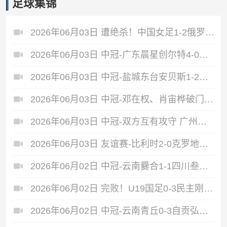
足球集锦
2026年06月03日 遭绝杀！中国女足1-2俄罗斯女足 王霜世界波难救主对手86分钟破门
2026年06月03日 中冠-广东晨星创尔特4-0赣州红星 罗凯梅开二度
2026年06月03日 中冠-盐城东台安贝斯1-2广州黄埔志诚 李启涛梅开二度
2026年06月03日 中冠-邓在权、肖宙桦破门 中国澳门U23 1-2 五华华京
2026年06月03日 中冠-双方互有攻守 广州联增城澳体0-0泰州早茶黑马
2026年06月03日 友谊赛-比利时2-0克罗地亚 蒂莱曼斯推射破门卢卡库单刀建功
2026年06月02日 中冠-云南爨合1-1四川叁壹捌重龙 余杰迪头球绝平
2026年06月02日 完败！U19国足0-3民主刚果U23 依合散黄油手U19国足0射门0角球
2026年06月02日 中冠-云南青丘0-3自贡弘祥电碳 李卓阳、杜威薇破门