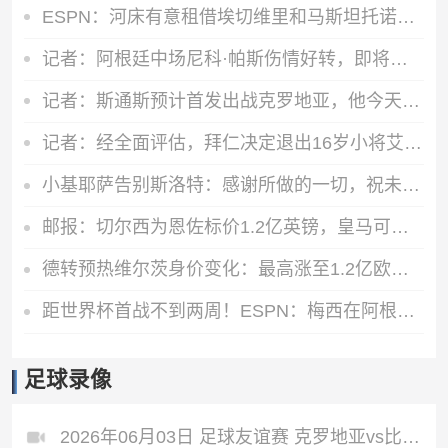
ESPN：河床有意租借埃切维里和马斯坦托诺，和曼城及皇马初步接触
记者：阿根廷中场尼科·帕斯伤情好转，即将恢复正常训练
记者：斯通斯预计首发出战克罗地亚，他今天参加了球队训练
记者：经全面评估，拜仁决定退出16岁小将艾希霍恩争夺战
小基耶萨告别斯洛特：感谢所做的一切，祝未来一切顺利
邮报：切尔西为恩佐标价1.2亿英镑，皇马可能加入赫伊森来交换
德转预热维尔茨身价变化：最高涨至1.2亿欧，也可能降至8000万欧
距世界杯首战不到两周！ESPN：梅西在阿根廷首堂训练课上单独训练
足球录像
2026年06月03日 足球友谊赛 克罗地亚vs比利时 全场录像