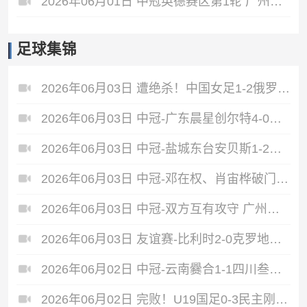
2026年06月01日 中冠英德赛区第1轮 广州黄埔志诚 VS 广东晨星创尔特 全场录像
足球集锦
2026年06月03日 遭绝杀！中国女足1-2俄罗斯女足 王霜世界波难救主对手86分钟破门
2026年06月03日 中冠-广东晨星创尔特4-0赣州红星 罗凯梅开二度
2026年06月03日 中冠-盐城东台安贝斯1-2广州黄埔志诚 李启涛梅开二度
2026年06月03日 中冠-邓在权、肖宙桦破门 中国澳门U23 1-2 五华华京
2026年06月03日 中冠-双方互有攻守 广州联增城澳体0-0泰州早茶黑马
2026年06月03日 友谊赛-比利时2-0克罗地亚 蒂莱曼斯推射破门卢卡库单刀建功
2026年06月02日 中冠-云南爨合1-1四川叁壹捌重龙 余杰迪头球绝平
2026年06月02日 完败！U19国足0-3民主刚果U23 依合散黄油手U19国足0射门0角球