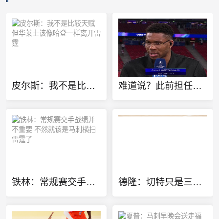
皮尔斯：我不是比较天赋 但华莱士该像哈登一样离开雷霆
难道说？此前担任欧冠特邀嘉宾 转播方将字母哥标为凯尔特人球员
铁林：常规赛交手战绩并不重要 不然就该是马刺横扫雷霆了
德隆：切特只是三当家 若能换字母哥雷霆GM肯定会送走他