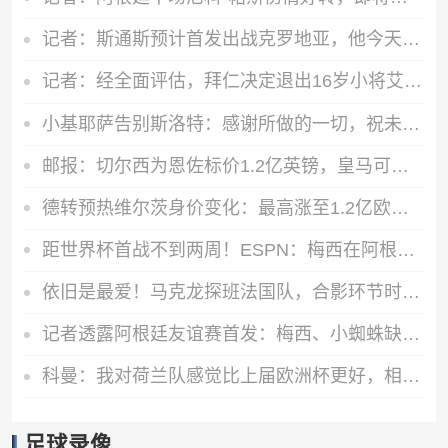
记者：斯通斯预计首发出战克罗地亚，他今天参加了球队训练
记者：经全面评估，拜仁决定退出16岁小将艾希霍恩争夺战
小基耶萨告别斯洛特：感谢所做的一切，祝未来一切顺利
邮报：切尔西为恩佐标价1.2亿英镑，皇马可能加入赫伊森来交换
德转预热维尔茨身价变化：最高涨至1.2亿欧，也可能降至8000万欧
距世界杯首战不到两周！ESPN：梅西在阿根廷首堂训练课上单独训练
依旧是最爱！马克龙探班法国队，合影环节时特意将姆巴佩拉到身边
记者透露阿根廷友谊赛首发：梅西、小蜘蛛缺阵，劳塔罗、恩佐出战
科曼：我对荷兰队感觉比上届欧洲杯更好，相信我们能走得很远
足球录像