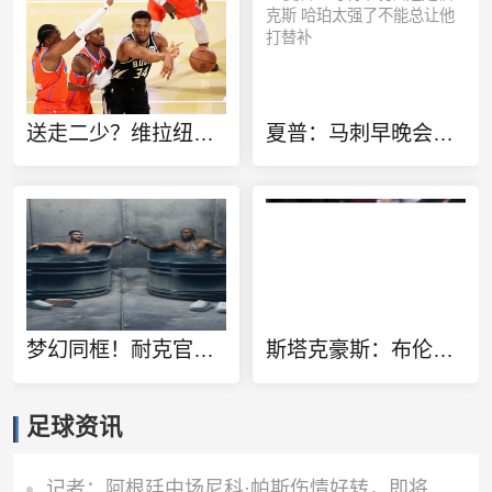
送走二少？维拉纽瓦：雷霆该用切特+多特+杰伦威去换字母哥
夏普：马刺早晚会送走福克斯 哈珀太强了不能总让他打替补
梦幻同框！耐克官方晒詹姆斯C罗同泡冰水浴广告：定义伟大
斯塔克豪斯：布伦森13岁就很特别 那时他就会侧步创造空间
足球资讯
记者：阿根廷中场尼科·帕斯伤情好转，即将恢复正常训练