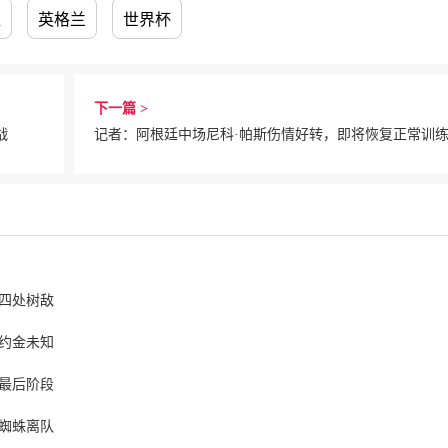
亚
英格兰
世界杯
下一篇 >
战
记者：阿根廷中场尼科·帕斯伤情好转，即将恢复正常训
四处树敌
约金未知
最后阶段
蜘蛛离队