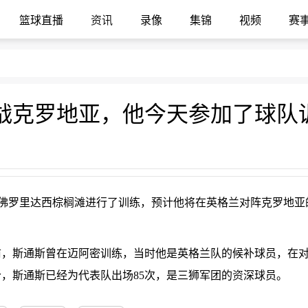
篮球直播
资讯
录像
集锦
视频
赛
战克罗地亚，他今天参加了球队
通斯在美国佛罗里达西棕榈滩进行了训练，预计他将在英格兰对阵克罗地
杯前，斯通斯曾在迈阿密训练，当时他是英格兰队的候补球员，在
，斯通斯已经为代表队出场85次，是三狮军团的资深球员。