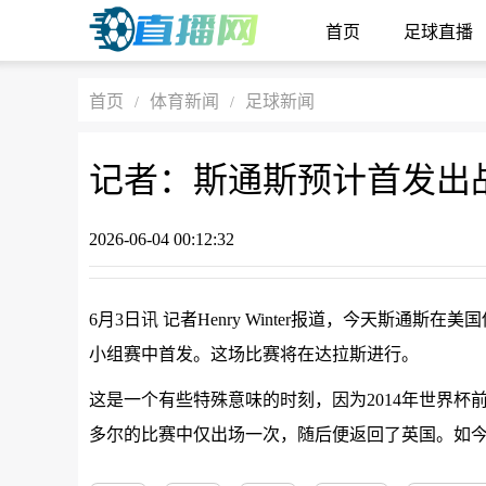
首页
足球直播
首页
体育新闻
足球新闻
/
/
记者：斯通斯预计首发出
2026-06-04 00:12:32
6月3日讯 记者Henry Winter报道，今天斯
小组赛中首发。这场比赛将在达拉斯进行。
这是一个有些特殊意味的时刻，因为2014年世界
多尔的比赛中仅出场一次，随后便返回了英国。如今