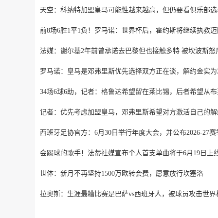
天空：科纳特加盟皇马可能性越来越高，但仍要看俱乐部选
前8场6胜1平1负！罗马诺：世界杯后，霍约斯将继续执教
法媒：谢尔基2年前曾承诺去巴黎但也接触多特 被坎波斯怒
罗马诺：皇马是邓弗里斯优先选择双方正在谈，解约金实为2
34场6球6助，记者：格鲁达希望留在莱比锡，后者希望从
记者：优先考虑加盟皇马，邓弗里斯希望对方激活自己的解
西班牙足协官方：6月30日举行年度大会，并公布2026-27
会踢球的歌手！法蒂社媒宣布个人首支单曲将于6月19日上
世体：新月不再坚持1500万欧转会费，愿意放行坎塞洛
拉奥斯：生涯最糟比赛是巴萨vs西班牙人，被球员攻击世界