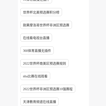
世界杯北美预选赛积分榜
刚果摩洛哥世界杯非洲区预选赛
在线看电视台直播
360体育直播无插件
2022世界杯南美区预选赛规则
nba比赛在线观看
2022世界杯非洲区预选赛10强赛程
天津教育频道在线直播