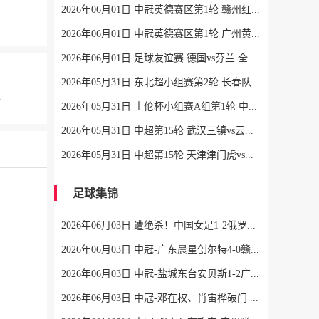
2026年06月01日 中冠英德赛区第1轮 赣州红星 VS 盐城东台安贝斯 全场录像
2026年06月01日 中冠英德赛区第1轮 广州黄埔志诚 VS 广东晨星创尔特 全场录像
2026年06月01日 足球友谊赛 德国vs芬兰 全场录像
2026年05月31日 东北超小组赛第2轮 长春队 VS 大连队 全场录像
练
2026年05月31日 土伦杯小组赛A组第1轮 中国男足U19vs沙特U21 全场录像
2026年05月31日 中超第15轮 武汉三镇vs云南玉昆 全场录像
2026年05月31日 中超第15轮 天津津门虎vs大连英博 全场录像
足球集锦
2026年06月03日 遭绝杀！中国女足1-2俄罗斯女足 王霜世界波难救主对手86分钟破门
2026年06月03日 中冠-广东晨星创尔特4-0赣州红星 罗凯梅开二度
2026年06月03日 中冠-盐城东台安贝斯1-2广州黄埔志诚 李启涛梅开二度
2026年06月03日 中冠-邓在权、肖宙桦破门 中国澳门U23 1-2 五华华京