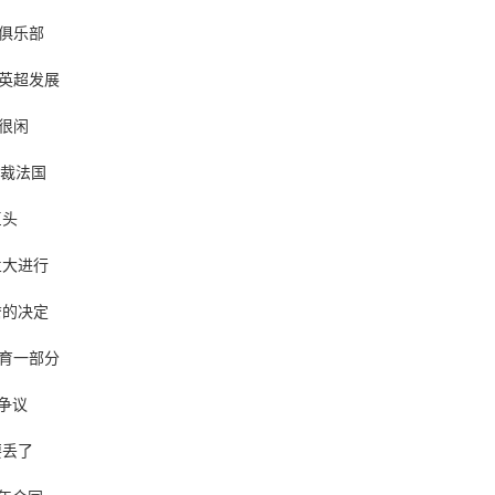
俱乐部
英超发展
很闲
执裁法国
巨头
兰大进行
詹的决定
育一部分
争议
要丢了