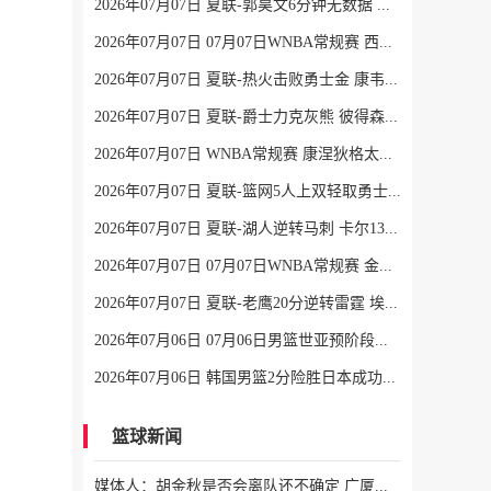
2026年07月07日 夏联-郭昊文6分钟无数据 国王险胜雄鹿 7号秀阿卡夫22分
2026年07月07日 07月07日WNBA常规赛 西雅图风暴 82 - 64 洛杉矶火花
2026年07月07日 夏联-热火击败勇士金 康韦尔26+5 琼斯9中1 奥尔布里奇21+6
2026年07月07日 夏联-爵士力克灰熊 彼得森25+12 布泽尔18+7 科沃德23分
2026年07月07日 WNBA常规赛 康涅狄格太阳 90 - 89 明尼苏达山猫 全场集锦
2026年07月07日 夏联-篮网5人上双轻取勇士蓝 杰明23+8+5 6号秀布朗10+4
2026年07月07日 夏联-湖人逆转马刺 卡尔13分钟5分 贾科比·吉莱斯皮19分6助
2026年07月07日 07月07日WNBA常规赛 金州女武神62-49华盛顿神秘人 全场集锦
2026年07月07日 夏联-老鹰20分逆转雷霆 埃加福19+15 马拉9中3&4帽5失误
2026年07月06日 07月06日男篮世亚预阶段一 新西兰男篮 129 - 75 关岛男篮 全场集锦
2026年07月06日 韩国男篮2分险胜日本成功晋级世亚预第二阶段 中国台北淘汰
篮球新闻
媒体人：胡金秋是否会离队还不确定 广厦收到一些报价 且金额不低