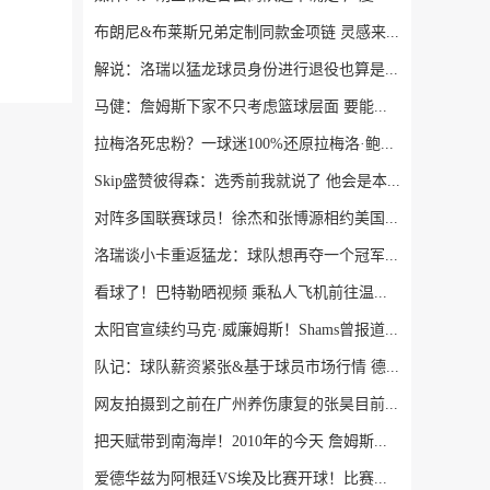
布朗尼&布莱斯兄弟定制同款金项链 灵感来源于兄弟之情
解说：洛瑞以猛龙球员身份进行退役也算是功成身退、落叶归根了
马健：詹姆斯下家不只考虑篮球层面 要能争冠&薪资合适&跟老板熟
拉梅洛死忠粉？一球迷100%还原拉梅洛·鲍尔的满背纹身
Skip盛赞彼得森：选秀前我就说了 他会是本届最强球员
对阵多国联赛球员！徐杰和张博源相约美国高质量野球局
洛瑞谈小卡重返猛龙：球队想再夺一个冠军 这一切都将从小卡开始
看球了！巴特勒晒视频 乘私人飞机前往温哥华观战哥伦比亚VS瑞士
太阳官宣续约马克·威廉姆斯！Shams曾报道其合同为3年3800万美元
队记：球队薪资紧张&基于球员市场行情 德罗赞不太可能重返猛龙
网友拍摄到之前在广州养伤康复的张昊目前已回到广东宏远俱乐部
把天赋带到南海岸！2010年的今天 詹姆斯加盟热火组成三巨头
爱德华兹为阿根廷VS埃及比赛开球！比赛在华子家乡亚特兰大进行