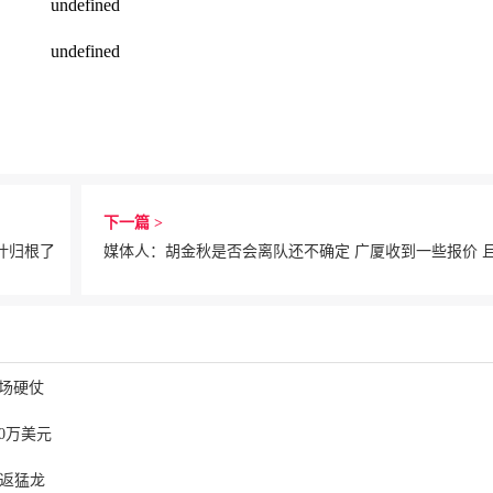
下一篇 >
叶归根了
场硬仗
0万美元
重返猛龙