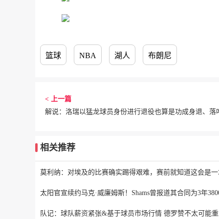
篮球
NBA
湖人
布朗尼
< 上一篇
解说：洛瑞以猛龙球员身份进行退役也算是功成身退、落
相关推荐
莫利纳：对埃及的比赛确实踢得艰难，赛前就知道这会是一
太阳官宣续约马克·威廉姆斯！Shams曾报道其合同为3年380
队记：球队薪资紧张&基于球员市场行情 德罗赞不太可能