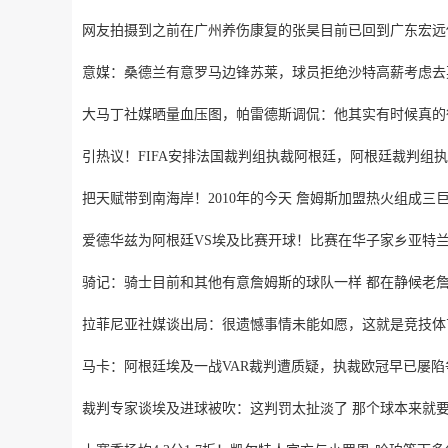
网友拍摄到之前在广州养伤康复的张昊目前已回到广东宏远
意媒：桑德兰有意罗马边锋苏莱，球员拒绝沙特高薪考虑去
大马丁社媒晒量血压图，帕雷德斯调侃：他其实有时候真的
引热议！FIFA安排法国裁判组执裁阿根廷，阿根廷裁判组
把天赋带到南海岸！2010年的今天 詹姆斯加盟热火组成三
爱德华兹为阿根廷VS埃及比赛开球！比赛在华子家乡亚特
骑记：骑士目前和其他有意詹姆斯的球队一样 都在静候老
拉菲尼亚社媒谈出局：很遗憾事情未能如愿，这就是竞技体
马卡：阿根廷埃及一战VAR裁判遭质疑，执裁欧冠早已屡陷
裁判专家谈埃及进球被吹：这判罚太扯淡了 那个球本来就