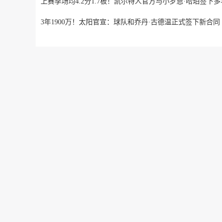
上赛季场均4.2分1.7板！凯尔特人官方与小罗恩·哈珀签下
3年1900万！太阳官宣：球队和乔丹·古德温正式签下新合同