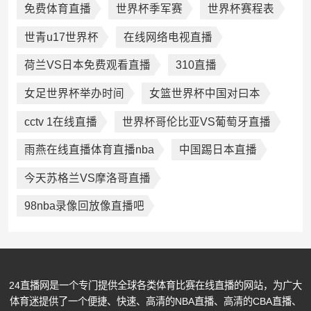
免费体育直播
世界杯季军赛
世界杯赛程表
世青u17世界杯
在线网络电视直播
荷兰VS日本免费观看直播
310直播
女足世界杯举办时间
女篮世界杯中国对曰本
cctv 1在线直播
世界杯哥伦比亚VS葡萄牙直播
雨燕在线直播体育直播nba
中国踢日本直播
今天苏格兰VS摩洛哥直播
98nba录像回放像直播吧
24直播网是一个专门提供全球各类体育比赛在线直播的网站，为广大
体育迷提供了一个便捷、快速、高清的NBA直播、高清的CBA直播、