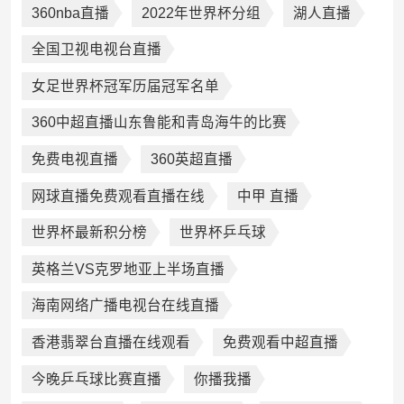
360nba直播
2022年世界杯分组
湖人直播
全国卫视电视台直播
女足世界杯冠军历届冠军名单
360中超直播山东鲁能和青岛海牛的比赛
免费电视直播
360英超直播
网球直播免费观看直播在线
中甲 直播
世界杯最新积分榜
世界杯乒乓球
英格兰VS克罗地亚上半场直播
海南网络广播电视台在线直播
香港翡翠台直播在线观看
免费观看中超直播
今晚乒乓球比赛直播
你播我播