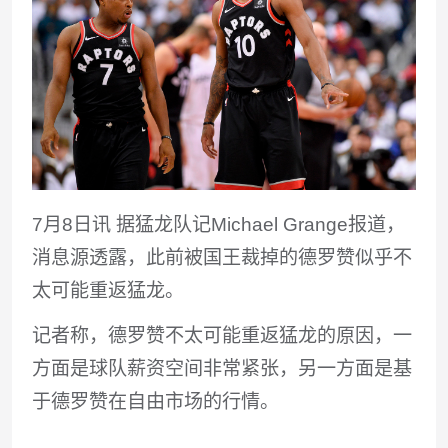
7月8日讯 据猛龙队记Michael Grange报道，
消息源透露，此前被国王裁掉的德罗赞似乎不
太可能重返猛龙。
记者称，德罗赞不太可能重返猛龙的原因，一
方面是球队薪资空间非常紧张，另一方面是基
于德罗赞在自由市场的行情。