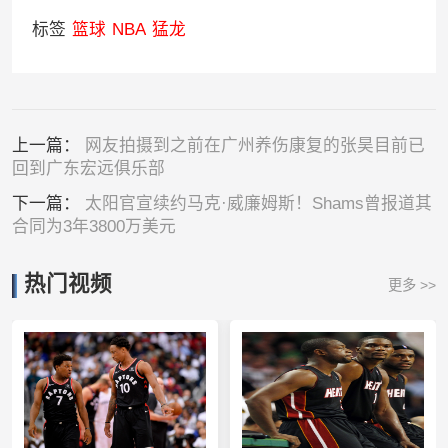
标签
篮球
NBA
猛龙
上一篇：
网友拍摄到之前在广州养伤康复的张昊目前已
回到广东宏远俱乐部
下一篇：
太阳官宣续约马克·威廉姆斯！Shams曾报道其
合同为3年3800万美元
热门视频
更多 >>