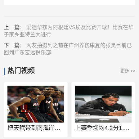
上一篇：
爱德华兹为阿根廷VS埃及比赛开球！比赛在华
子家乡亚特兰大进行
下一篇：
网友拍摄到之前在广州养伤康复的张昊目前已
回到广东宏远俱乐部
热门视频
更多 >>
把天赋带到南海岸！2010年的今天 詹姆斯加盟热火组成三巨头
上赛季场均4.2分1.7板！凯尔特人官方与小罗恩·哈珀签下多年合同