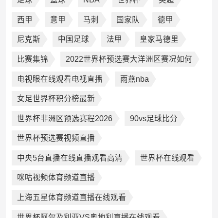
西甲
意甲
马刺
国家队
德甲
尼克斯
中国足球
法甲
皇家马德里
比赛集锦
2022世界杯预选赛大洋洲区赛况如何
电视眼在线观看电视直播
雨燕nba
女足世界杯积分榜最新
世界杯非洲区预选赛程2026
90vs足球比分
世界杯预选赛视频直播
中央5台直播在线直播观看高清
世界杯在线观看
咪咕视频体育频道直播
上海五星体育频道直播在线观看
世界杯阿尔及利亚VS奥地利直播在线观看