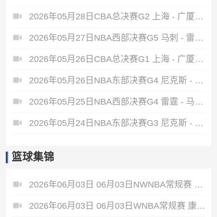
2026年05月28日CBA总决赛G2 上海 - 广厦 全场录像
2026年05月27日NBA西部决赛G5 马刺 - 雷霆 全场录像
2026年05月26日CBA总决赛G1 上海 - 广厦 全场录像
2026年05月26日NBA东部决赛G4 尼克斯 - 骑士 全场录像
2026年05月25日NBA西部决赛G4 雷霆 - 马刺 全场录像
2026年05月24日NBA东部决赛G3 尼克斯 - 骑士 全场录像
篮球集锦
2026年06月03日 06月03日NWNBA常规赛 芝加哥天空72-90华盛顿神秘人 全场集锦
2026年06月03日 06月03日WNBA常规赛 康涅狄格太阳75-91亚特兰大梦想 全场集锦