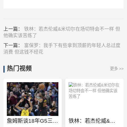
上一篇：
铁林：若杰伦威&米切尔在场切特会不一样 但
他确实该苦练了
下一篇：
富保罗：我手下有些拿到顶薪的年轻人总过度
消费 但这钱不经花
热门视频
更多 >>
詹姆斯谈18年G5三分绝杀：接球后我的两次运球节奏极佳 我就投了
铁林：若杰伦威&米切尔在场切特会不一样 但他确实该苦练了