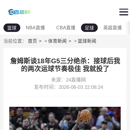
NBA直播
CBA直播
英超直播
篮球
足球
当前位置：
首页
>
体育新闻
>
篮球新闻
詹姆斯谈18年G5三分绝杀：接球后我
的两次运球节奏极佳 我就投了
来源：24直播网
发布时间：2026-06-03 22:08:24