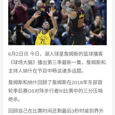
6月2日讯 今日，湖人球星詹姆斯的篮球播客
《球场大脑》播出第三季最新一集，詹姆斯和
主持人纳什在节目中畅谈诸多话题。
詹姆斯和纳什回顾了詹姆斯在2018年东部首
轮季后赛G5对阵步行者￼比赛中的三分压哨
绝杀。
回顾自己在比赛时间还剩最后3秒时接到界外