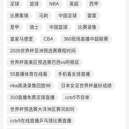
足球
篮球
NBA
英超
西甲
比赛集锦
马刺
中国足球
雷霆
意甲
骑士
中国篮球
比赛录像
皇家马德里
CBA
360现场直播中超联赛
2026世界杯亚洲预选赛赛程时间
世界杯南美区预选赛巴西vs阿根廷
55直播体育在线看
手机看女排直播
nba高清录像回放98
日本女足世界杯最好成绩
310直播免费足球直播
cctv5节目单
世界杯预选赛大洋洲区赛况如何
cctv5在线直播乒乓球比赛直播