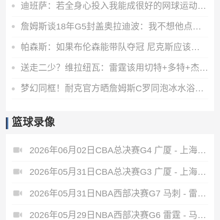
迪班萨：若全身心投入我能成很好的网球运动员 但我要训练一年
詹姆斯谈18年G5封盖奥拉迪波：我不想他点名其他队友 就提前换防
帕森斯：如果布伦森能带队夺冠 尼克斯应该给他建雕像
送走二少？维拉纽瓦：雷霆该用切特+多特+杰伦威去换字母哥
梦幻同框！耐克官方晒詹姆斯C罗同泡冰水浴广告：定义伟大
篮球录像
2026年06月02日CBA总决赛G4 广厦 - 上海 全场录像
2026年05月31日CBA总决赛G3 广厦 - 上海 全场录像
2026年05月31日NBA西部决赛G7 马刺 - 雷霆 全场录像
2026年05月29日NBA西部决赛G6 雷霆 - 马刺 全场录像