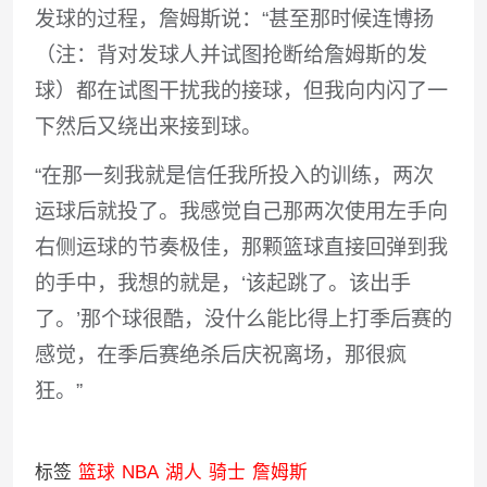
发球的过程，詹姆斯说：“甚至那时候连博扬
（注：背对发球人并试图抢断给詹姆斯的发
球）都在试图干扰我的接球，但我向内闪了一
下然后又绕出来接到球。
“在那一刻我就是信任我所投入的训练，两次
运球后就投了。我感觉自己那两次使用左手向
右侧运球的节奏极佳，那颗篮球直接回弹到我
的手中，我想的就是，‘该起跳了。该出手
了。’那个球很酷，没什么能比得上打季后赛的
感觉，在季后赛绝杀后庆祝离场，那很疯
狂。”
标签
篮球
NBA
湖人
骑士
詹姆斯